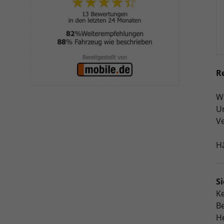
R
Wi
Un
Ve
Hä
S
Ke
B
He