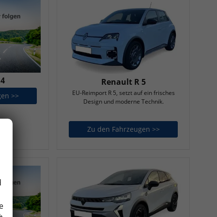
 4
Renault R 5
EU-Reimport R 5, setzt auf ein frisches
gen >>
Renault R 4
Design und moderne Technik.
Zu den Fahrzeugen >>
Renault R 5
d
e