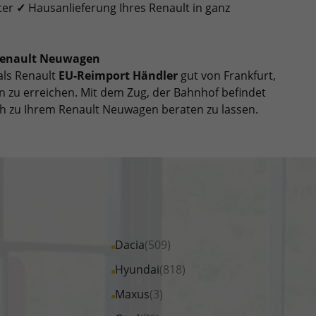
ter
✓
Hausanlieferung Ihres Renault in ganz
 Renault Neuwagen
als Renault
EU-Reimport Händler
gut von Frankfurt,
 zu erreichen. Mit dem Zug, der Bahnhof befindet
ch zu Ihrem Renault Neuwagen beraten zu lassen.
Alle
Dacia
(509)
Fahrzeuge
Alle
Hyundai
(818)
von
Fahrzeuge
Alle
Maxus
(3)
Dacia
von
Fahrzeuge