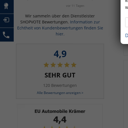
k
w
Wir sammeln über den Dienstleister
SHOPVOTE Bewertungen.
Information zur
Echtheit von Kundenbewertungen finden Sie
hier.
D
4,9
SEHR GUT
120 Bewertungen
Alle Bewertungen anzeigen >