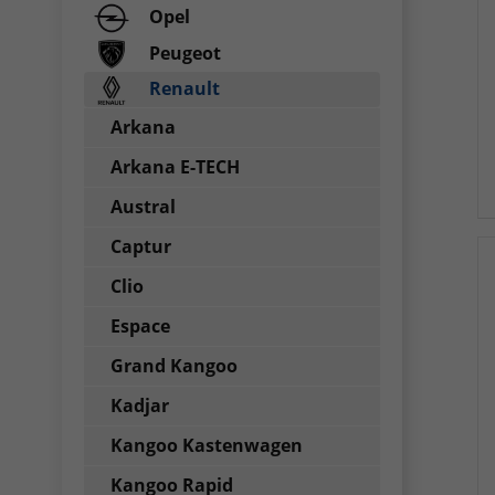
Opel
Peugeot
Renault
Arkana
Arkana E-TECH
Austral
Captur
Clio
Espace
Grand Kangoo
Kadjar
Kangoo Kastenwagen
Kangoo Rapid