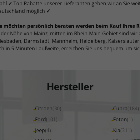
ahl
✓
Top Rabatte unserer Lieferanten geben wir an Sie wei
eutschland möglich
✓
ie möchten persönlich beraten werden beim Kauf Ihres
 der Nähe von Mainz, mitten im Rhein-Main-Gebiet sind wir 
esbaden, Darmstadt, Mannheim, Heidelberg, Kaiserslautern
ch in 5 Minuten Laufweite, erreichen Sie uns bequem um si
Hersteller
Alle
Citroen
(30)
Alle
Cupra
(184)
Fahrzeuge
Fahrzeuge
Alle
Ford
(101)
Alle
Foton
(1)
von
von
Fahrzeuge
Fahrzeuge
Alle
Jeep
(4)
Alle
Kia
(311)
Citroen
Cupra
von
von
Fahrzeuge
Fahrzeuge