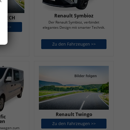
t
Renault Symbioz
 E-TECH
Der Renault Symbioz, verbindet
gen >>
Renault Scenic E-TECH
elegantes Design mit smarter Technik.
Zu den Fahrzeugen >>
Renault Symbioz
Renault Twingo
fic
en
Zu den Fahrzeugen >>
Renault Twingo
tenwagen zum