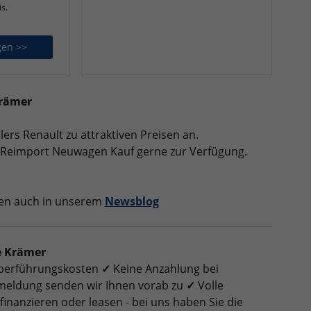
is.
gen >>
Renault Trafic Kastenwagen
Krämer
lers Renault zu attraktiven Preisen an.
t Reimport Neuwagen Kauf gerne zur Verfügung.
nen auch in unserem
Newsblog
e Krämer
 Überführungskosten
✓
Keine Anzahlung bei
nmeldung senden wir Ihnen vorab zu
✓
Volle
finanzieren oder leasen - bei uns haben Sie die