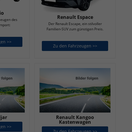
io
Renault Espace
zeugen des
Der Renault Escape, ein stilvoller
import:
Familien-SUV zum günstigen Preis.
gen >>
Renault Clio
Zu den Fahrzeugen >>
Renault Espace
jar
Renault Kangoo
Kastenwagen
gen >>
Renault Kadjar
Zu den Fahrzeugen >>
Renault Kangoo 