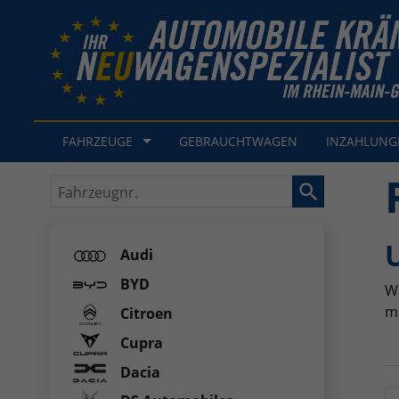
FAHRZEUGE
GEBRAUCHTWAGEN
INZAHLUN
Fahrzeugnr.
Audi
BYD
Wä
m
Citroen
Cupra
Dacia