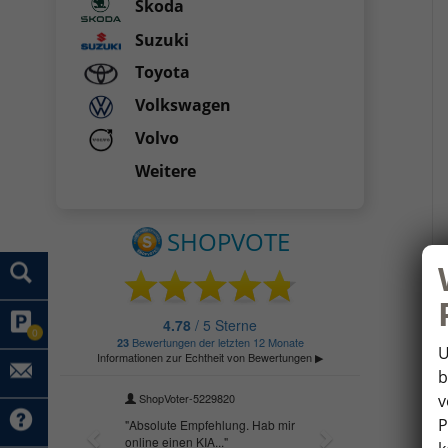
Skoda
Suzuki
Toyota
Volkswagen
Volvo
Weitere
0
U
b
v
P