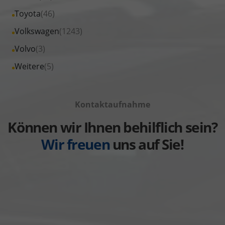
Seat
von
Fahrzeuge
Alle
Toyota
(46)
anzeigen
Skoda
von
Fahrzeuge
Alle
Volkswagen
(1243)
anzeigen
Suzuki
von
Fahrzeuge
Alle
Volvo
(3)
anzeigen
Toyota
von
Fahrzeuge
Alle
Weitere
(5)
anzeigen
Volkswagen
von
Fahrzeuge
anzeigen
Volvo
von
anzeigen
Kontaktaufnahme
Weitere
anzeigen
Können wir Ihnen behilflich sein?
Wir freuen
uns auf Sie!