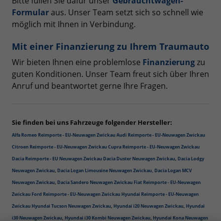
Bitte füllen Sie dafür unser
Gebrauchtwagen-
Formular
aus. Unser Team setzt sich so schnell wie
möglich mit Ihnen in Verbindung.
Mit einer Finanzierung zu Ihrem Traumauto
Wir bieten Ihnen eine problemlose
Finanzierung
zu
guten Konditionen. Unser Team freut sich über Ihren
Anruf und beantwortet gerne Ihre Fragen.
Sie finden bei uns Fahrzeuge folgender Hersteller:
Alfa Romeo Reimporte - EU-Neuwagen Zwickau
Audi Reimporte - EU-Neuwagen Zwickau
Citroen Reimporte - EU-Neuwagen Zwickau
Cupra Reimporte - EU-Neuwagen Zwickau
Dacia Reimporte - EU Neuwagen Zwickau
Dacia Duster Neuwagen Zwickau
,
Dacia Lodgy
Neuwagen Zwickau
,
Dacia Logan Limousine Neuwagen Zwickau,
Dacia Logan MCV
Neuwagen Zwickau
,
Dacia Sandero Neuwagen Zwickau
Fiat Reimporte - EU-Neuwagen
Zwickau
Ford Reimporte - EU-Neuwagen Zwickau
Hyundai Reimporte - EU-Neuwagen
Zwickau
Hyundai Tucson Neuwagen Zwickau
,
Hyundai i20 Neuwagen Zwickau
,
Hyundai
i30 Neuwagen Zwickau
,
Hyundai i30 Kombi Neuwagen Zwickau
,
Hyundai Kona Neuwagen