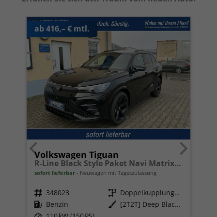
ab 416,– € mtl.
Volkswagen Tiguan
R-Line Black Style Paket Navi Matrix-LED ACC
sofort lieferbar
Neuwagen mit Tageszulassung
Fahrzeugnr.
348023
Getriebe
Doppelkupplungsgetriebe (DSG)
Kraftstoff
Benzin
Außenfarbe
[2T2T] Deep Black Perleffekt
Leistung
110 kW (150 PS)