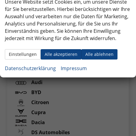
In der Nähe von Mainz, mitten im Rhein-Main-Gebiet
Unsere Website setzt Cookies ein, um unsere Dienste
sind wir als Ford EU Reimport Händler gut von
für Sie bereitzustellen. Hierbei berücksichtigen wir Ihre
Frankfurt, Wiesbaden, Darmstadt, Mannheim,
Auswahl und verarbeiten nur die Daten für Marketing,
Heidelberg, Kaiserslautern zu erreichen. Mit dem
Analytics und Personalisierung, für die Sie uns Ihr
Zug, der Bahnhof befindet sich in 5 Minuten
Einverständnis geben. Sie können Ihre Einwilligung
Laufweite, erreichen Sie uns bequem um sich zu
jederzeit mit Wirkung für die Zukunft widerrufen.
Ihrem Ford Neuwagen beraten zu lassen.
Einstellungen
Alle akzeptieren
Alle ablehnen
Fahrzeugnr.
Datenschutzerklärung
Impressum
Audi
BYD
Citroen
Cupra
Dacia
DS Automobiles