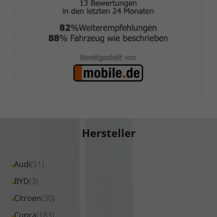
Hersteller
Alle
Audi
(51)
Fahrzeuge
Alle
BYD
(3)
von
Fahrzeuge
Alle
Citroen
(30)
Audi
von
Fahrzeuge
Alle
Cupra
(183)
anzeigen