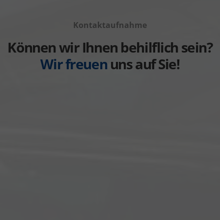
Fahrzeuge
anzeigen
Volvo
von
anzeigen
Kontaktaufnahme
Weitere
anzeigen
Können wir Ihnen behilflich sein?
Wir freuen
uns auf Sie!