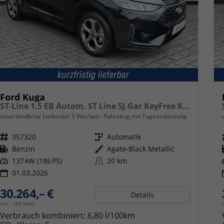
Ford Kuga
ST-Line 1.5 EB Autom. ST Line 5J.Gar KeyFree Kamera
unverbindliche Lieferzeit:
5 Wochen
Fahrzeug mit Tageszulassung
Fahrzeugnr.
357320
Getriebe
Automatik
Kraftstoff
Benzin
Außenfarbe
Agate-Black Metallic
Leistung
137 kW (186 PS)
Kilometerstand
20 km
01.03.2026
30.264,– €
Details
incl. 19% MwSt.
Verbrauch kombiniert:
6,80 l/100km