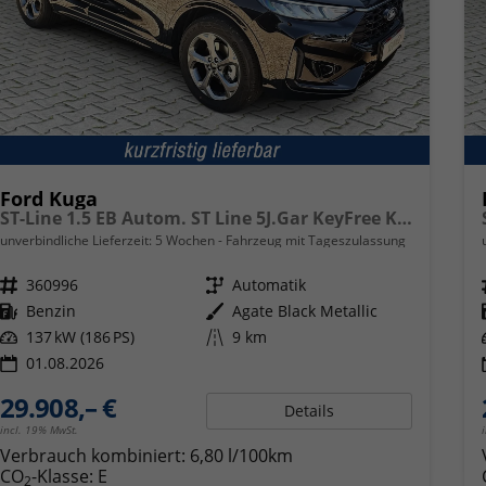
Ford Kuga
ST-Line 1.5 EB Autom. ST Line 5J.Gar KeyFree Kamera
unverbindliche Lieferzeit:
5 Wochen
Fahrzeug mit Tageszulassung
Fahrzeugnr.
360996
Getriebe
Automatik
Kraftstoff
Benzin
Außenfarbe
Agate Black Metallic
Leistung
137 kW (186 PS)
Kilometerstand
9 km
01.08.2026
29.908,– €
Details
incl. 19% MwSt.
Verbrauch kombiniert:
6,80 l/100km
CO
-Klasse:
E
2