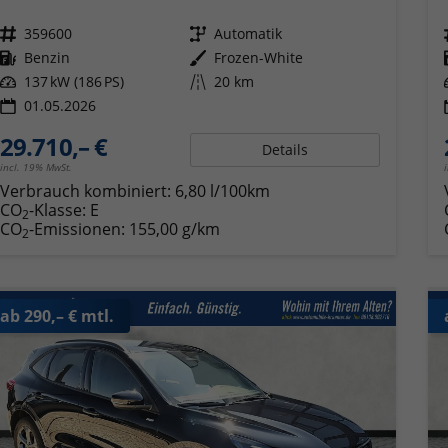
Fahrzeugnr.
359600
Getriebe
Automatik
Kraftstoff
Benzin
Außenfarbe
Frozen-White
Leistung
137 kW (186 PS)
Kilometerstand
20 km
01.05.2026
29.710,– €
Details
incl. 19% MwSt.
Verbrauch kombiniert:
6,80 l/100km
CO
-Klasse:
E
2
CO
-Emissionen:
155,00 g/km
2
ab 290,– € mtl.