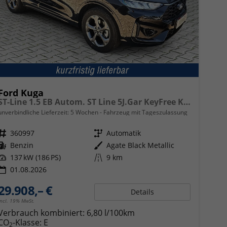
Ford Kuga
ST-Line 1.5 EB Autom. ST Line 5J.Gar KeyFree Kamera
unverbindliche Lieferzeit:
5 Wochen
Fahrzeug mit Tageszulassung
Fahrzeugnr.
360997
Getriebe
Automatik
Kraftstoff
Benzin
Außenfarbe
Agate Black Metallic
Leistung
137 kW (186 PS)
Kilometerstand
9 km
01.08.2026
29.908,– €
Details
incl. 19% MwSt.
Verbrauch kombiniert:
6,80 l/100km
CO
-Klasse:
E
2