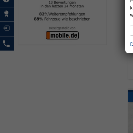
P
k
w
D