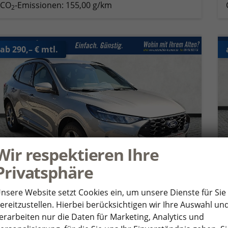
CO
-Emissionen:
155,00 g/km
2
ab 290,– € mtl.
Wir respektieren Ihre
Privatsphäre
nsere Website setzt Cookies ein, um unsere Dienste für Sie
ereitzustellen. Hierbei berücksichtigen wir Ihre Auswahl un
Ford Kuga
erarbeiten nur die Daten für Marketing, Analytics und
ST-Line 1.5 EB Autom. ST Line 5J.Gar KeyFree Kamera