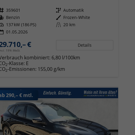
Fahrzeugnr.
359601
Getriebe
Automatik
Kraftstoff
Benzin
Außenfarbe
Frozen-White
Leistung
137 kW (186 PS)
Kilometerstand
20 km
01.05.2026
29.710,– €
Details
incl. 19% MwSt.
Verbrauch kombiniert:
6,80 l/100km
CO
-Klasse:
E
2
CO
-Emissionen:
155,00 g/km
2
ab 290,– € mtl.