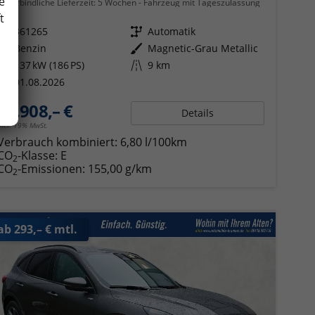
e
unverbindliche Lieferzeit:
5 Wochen
Fahrzeug mit Tageszulassung
t
Fahrzeugnr.
361265
Getriebe
Automatik
Kraftstoff
Benzin
Außenfarbe
Magnetic-Grau Metallic
Leistung
137 kW (186 PS)
Kilometerstand
9 km
01.08.2026
29.908,– €
Details
incl. 19% MwSt.
Verbrauch kombiniert:
6,80 l/100km
CO
-Klasse:
E
2
CO
-Emissionen:
155,00 g/km
2
ab 293,– € mtl.