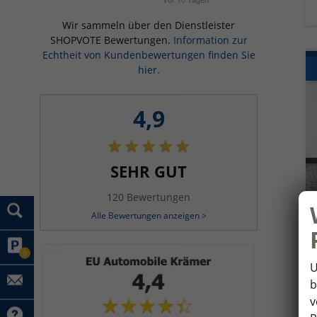
Wir sammeln über den Dienstleister
SHOPVOTE Bewertungen.
Information zur
Echtheit von Kundenbewertungen finden Sie
hier.
4,9
SEHR GUT
120 Bewertungen
Alle Bewertungen anzeigen >
0
U
b
v