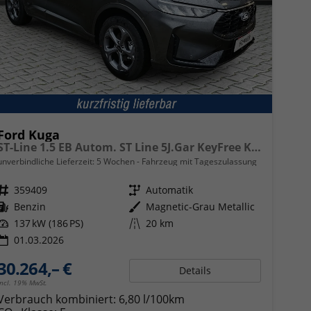
Ford Kuga
ST-Line 1.5 EB Autom. ST Line 5J.Gar KeyFree Kamera
unverbindliche Lieferzeit:
5 Wochen
Fahrzeug mit Tageszulassung
Fahrzeugnr.
359409
Getriebe
Automatik
Kraftstoff
Benzin
Außenfarbe
Magnetic-Grau Metallic
Leistung
137 kW (186 PS)
Kilometerstand
20 km
01.03.2026
30.264,– €
Details
incl. 19% MwSt.
Verbrauch kombiniert:
6,80 l/100km