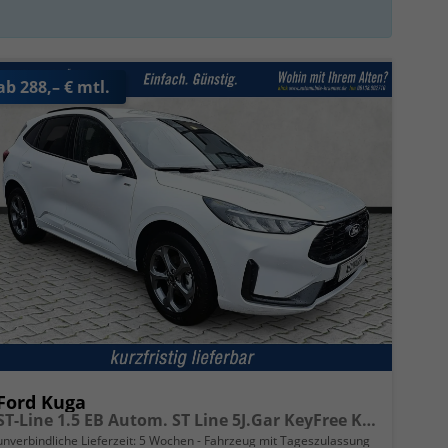
ab 288,– € mtl.
Ford Kuga
ST-Line 1.5 EB Autom. ST Line 5J.Gar KeyFree Kamera
unverbindliche Lieferzeit:
5 Wochen
Fahrzeug mit Tageszulassung