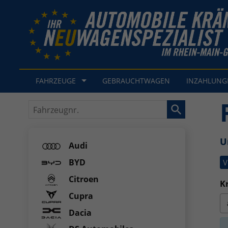
FAHRZEUGE
GEBRAUCHTWAGEN
INZAHLUN
Fahrzeugnr.
U
Audi
BYD
V
Citroen
Kr
Cupra
Dacia