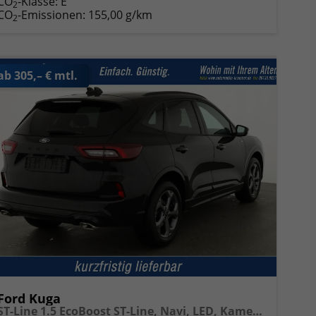
CO
-Klasse:
E
2
CO
-Emissionen:
155,00 g/km
2
ab 305,– € mtl.
Ford Kuga
ST-Line 1.5 EcoBoost ST-Line, Navi, LED, Kamera, Winter, FS beheizbar