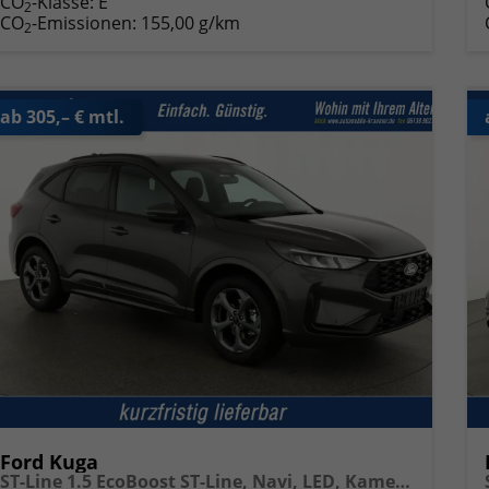
CO
-Klasse:
E
2
CO
-Emissionen:
155,00 g/km
2
ab 305,– € mtl.
Ford Kuga
ST-Line 1.5 EcoBoost ST-Line, Navi, LED, Kamera, Winter, FS beheizbar