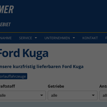
GNAHME
SERVICE
UNTERNEHMEN
KONTAKT
Ford Kuga
nsere kurzfristig lieferbaren Ford Kuga
orlauffahrzeuge
aftstoff
Getriebe
Ant