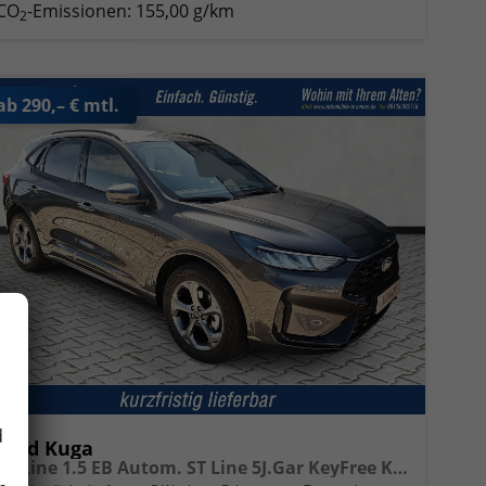
CO
-Emissionen:
155,00 g/km
2
ab 290,– € mtl.
d
Ford Kuga
ST-Line 1.5 EB Autom. ST Line 5J.Gar KeyFree Kamera