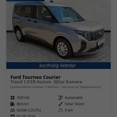
Ford Tourneo Courier
Trend 1.0 EB Autom. 5JGar Kamera
unverbindliche Lieferzeit:
5 Wochen
Fahrzeug mit Tageszulassung
Fahrzeugnr.
358104
Getriebe
Automatik
Kraftstoff
Benzin
Außenfarbe
Solar Silver
Leistung
92 kW (125 PS)
Kilometerstand
9 km
01.05.2026