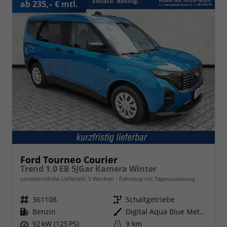
ab 235,– € mtl.
Ford Tourneo Courier
Trend 1.0 EB 5JGar Kamera Winter
unverbindliche Lieferzeit:
5 Wochen
Fahrzeug mit Tageszulassung
Fahrzeugnr.
361108
Getriebe
Schaltgetriebe
Kraftstoff
Benzin
Außenfarbe
Digital Aqua Blue Metallic
Leistung
92 kW (125 PS)
Kilometerstand
9 km