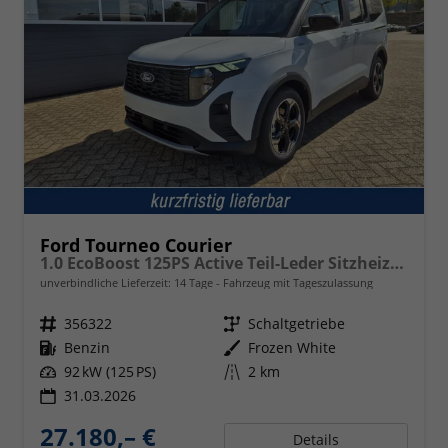
Ford Tourneo Courier
1.0 EcoBoost 125PS Active Teil-Leder Sitzheizung Lenkradheizung Klimaautomatik PDC v+h Rückf.-Kamera ACC TWA Frontscheibe beheizb. Ford-Navi SYNC4 Apple CarPlay + Android Auto
unverbindliche Lieferzeit:
14 Tage
Fahrzeug mit Tageszulassung
Fahrzeugnr.
356322
Getriebe
Schaltgetriebe
Kraftstoff
Benzin
Außenfarbe
Frozen White
Leistung
92 kW (125 PS)
Kilometerstand
2 km
31.03.2026
27.180,– €
Details