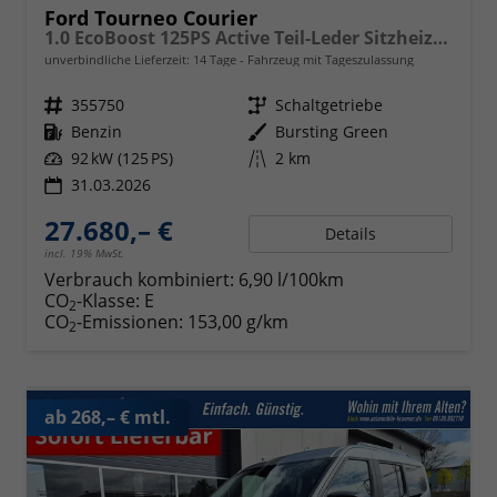
Ford Tourneo Courier
1.0 EcoBoost 125PS Active Teil-Leder Sitzheizung Lenkradheizung Klimaautomatik PDC v+h Rückf.-Kamera ACC TWA Frontscheibe beheizb. Ford-Navi SYNC4 Apple CarPlay + Android Auto
unverbindliche Lieferzeit:
14 Tage
Fahrzeug mit Tageszulassung
Fahrzeugnr.
355750
Getriebe
Schaltgetriebe
Kraftstoff
Benzin
Außenfarbe
Bursting Green
Leistung
92 kW (125 PS)
Kilometerstand
2 km
31.03.2026
27.680,– €
Details
incl. 19% MwSt.
Verbrauch kombiniert:
6,90 l/100km
CO
-Klasse:
E
2
CO
-Emissionen:
153,00 g/km
2
ab 268,– € mtl.