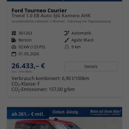
Ford Tourneo Courier
Trend 1.0 EB Auto 5JG Kamera AHK
unverbindliche Lieferzeit:
5 Wochen
Fahrzeug mit Tageszulassung
Fahrzeugnr.
361263
Getriebe
Automatik
Kraftstoff
Benzin
Außenfarbe
Agate Black
Leistung
92 kW (125 PS)
Kilometerstand
9 km
01.05.2026
26.433,– €
Details
incl. 19% MwSt.
Verbrauch kombiniert:
6,90 l/100km
CO
-Klasse:
F
2
CO
-Emissionen:
157,00 g/km
2
ab 261,– € mtl.