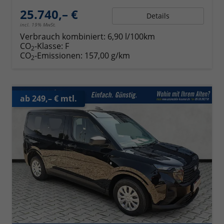
25.740,– €
Details
incl. 19% MwSt.
Verbrauch kombiniert:
6,90 l/100km
CO
-Klasse:
F
2
CO
-Emissionen:
157,00 g/km
2
ab 249,– € mtl.