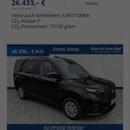
26.433,– €
Details
incl. 19% MwSt.
Verbrauch kombiniert:
6,90 l/100km
CO
-Klasse:
F
2
CO
-Emissionen:
157,00 g/km
2
ab 256,– € mtl.