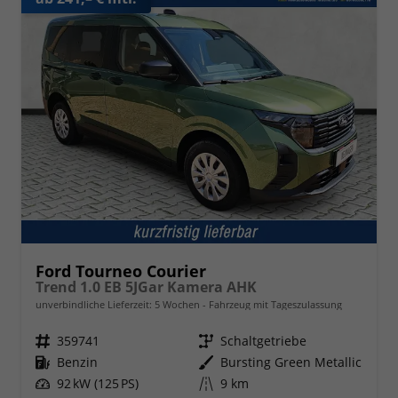
Ford Tourneo Courier
Trend 1.0 EB 5JGar Kamera AHK
unverbindliche Lieferzeit:
5 Wochen
Fahrzeug mit Tageszulassung
Fahrzeugnr.
359741
Getriebe
Schaltgetriebe
Kraftstoff
Benzin
Außenfarbe
Bursting Green Metallic
Leistung
92 kW (125 PS)
Kilometerstand
9 km