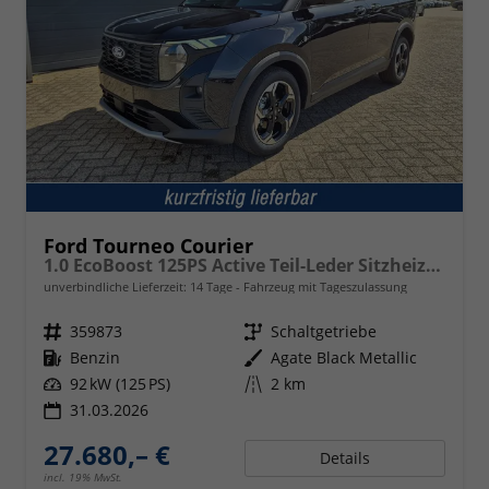
Ford Tourneo Courier
1.0 EcoBoost 125PS Active Teil-Leder Sitzheizung Lenkradheizung Klimaautomatik PDC v+h Rückf.-Kamera ACC TWA Frontscheibe beheizb. Ford-Navi SYNC4 Apple CarPlay + Android Auto
unverbindliche Lieferzeit:
14 Tage
Fahrzeug mit Tageszulassung
Fahrzeugnr.
359873
Getriebe
Schaltgetriebe
Kraftstoff
Benzin
Außenfarbe
Agate Black Metallic
Leistung
92 kW (125 PS)
Kilometerstand
2 km
31.03.2026
27.680,– €
Details
incl. 19% MwSt.