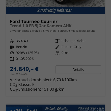
Ford Tourneo Courier
Trend 1.0 EB 5JGar Kamera AHK
unverbindliche Lieferzeit:
5 Wochen
Fahrzeug mit Tageszulassung
Fahrzeugnr.
359740
Getriebe
Schaltgetriebe
Kraftstoff
Benzin
Außenfarbe
Cactus Grey
Leistung
92 kW (125 PS)
Kilometerstand
9 km
01.05.2026
24.849,– €
Details
incl. 19% MwSt.
Verbrauch kombiniert:
6,70 l/100km
CO
-Klasse:
E
2
CO
-Emissionen:
151,00 g/km
2
ab 241,– € mtl.