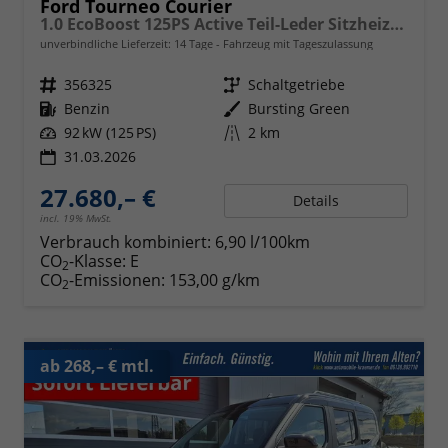
Ford Tourneo Courier
1.0 EcoBoost 125PS Active Teil-Leder Sitzheizung Lenkradheizung Klimaautomatik PDC v+h Rückf.-Kamera ACC TWA Frontscheibe beheizb. Ford-Navi SYNC4 Apple CarPlay + Android Auto
unverbindliche Lieferzeit:
14 Tage
Fahrzeug mit Tageszulassung
Fahrzeugnr.
356325
Getriebe
Schaltgetriebe
Kraftstoff
Benzin
Außenfarbe
Bursting Green
Leistung
92 kW (125 PS)
Kilometerstand
2 km
31.03.2026
27.680,– €
Details
incl. 19% MwSt.
Verbrauch kombiniert:
6,90 l/100km
CO
-Klasse:
E
2
CO
-Emissionen:
153,00 g/km
2
ab 268,– € mtl.