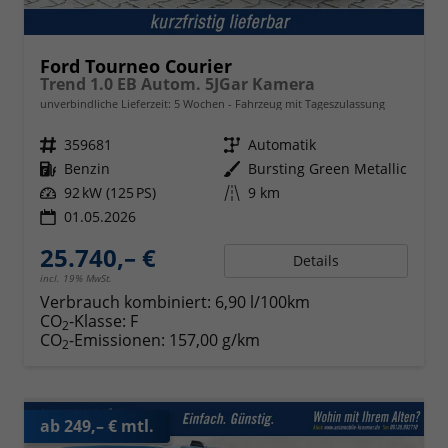
Ford Tourneo Courier
Trend 1.0 EB Autom. 5JGar Kamera
unverbindliche Lieferzeit:
5 Wochen
Fahrzeug mit Tageszulassung
Fahrzeugnr.
359681
Getriebe
Automatik
Kraftstoff
Benzin
Außenfarbe
Bursting Green Metallic
Leistung
92 kW (125 PS)
Kilometerstand
9 km
01.05.2026
25.740,– €
Details
incl. 19% MwSt.
Verbrauch kombiniert:
6,90 l/100km
CO
-Klasse:
F
2
CO
-Emissionen:
157,00 g/km
2
ab 249,– € mtl.