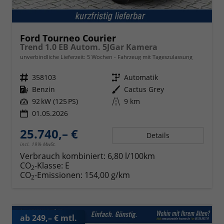
Ford Tourneo Courier
Trend 1.0 EB Autom. 5JGar Kamera
unverbindliche Lieferzeit:
5 Wochen
Fahrzeug mit Tageszulassung
Fahrzeugnr.
358103
Getriebe
Automatik
Kraftstoff
Benzin
Außenfarbe
Cactus Grey
Leistung
92 kW (125 PS)
Kilometerstand
9 km
01.05.2026
25.740,– €
Details
incl. 19% MwSt.
Verbrauch kombiniert:
6,80 l/100km
CO
-Klasse:
E
2
CO
-Emissionen:
154,00 g/km
2
ab 249,– € mtl.