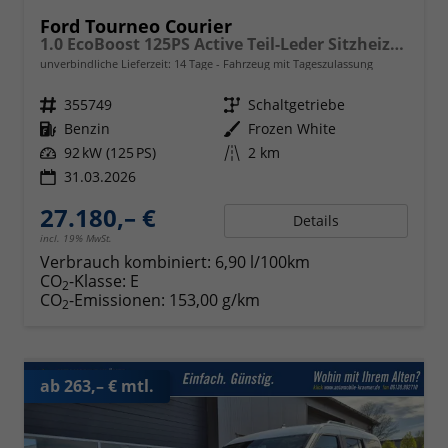
Ford Tourneo Courier
1.0 EcoBoost 125PS Active Teil-Leder Sitzheizung Lenkradheizung Klimaautomatik PDC v+h Rückf.-Kamera ACC TWA Frontscheibe beheizb. Ford-Navi SYNC4 Apple CarPlay + Android Auto
unverbindliche Lieferzeit:
14 Tage
Fahrzeug mit Tageszulassung
Fahrzeugnr.
355749
Getriebe
Schaltgetriebe
Kraftstoff
Benzin
Außenfarbe
Frozen White
Leistung
92 kW (125 PS)
Kilometerstand
2 km
31.03.2026
27.180,– €
Details
incl. 19% MwSt.
Verbrauch kombiniert:
6,90 l/100km
CO
-Klasse:
E
2
CO
-Emissionen:
153,00 g/km
2
ab 263,– € mtl.