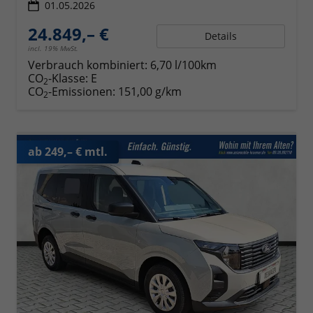
01.05.2026
24.849,– €
Details
incl. 19% MwSt.
Verbrauch kombiniert:
6,70 l/100km
CO
-Klasse:
E
2
CO
-Emissionen:
151,00 g/km
2
ab 249,– € mtl.