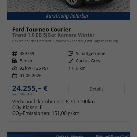
Ford Tourneo Courier
Trend 1.0 EB 5JGar Kamera Winter
unverbindliche Lieferzeit:
5 Wochen
Fahrzeug mit Tageszulassung
Fahrzeugnr.
359739
Getriebe
Schaltgetriebe
Kraftstoff
Benzin
Außenfarbe
Cactus Grey
Leistung
92 kW (125 PS)
Kilometerstand
9 km
01.05.2026
24.255,– €
Details
incl. 19% MwSt.
Verbrauch kombiniert:
6,70 l/100km
CO
-Klasse:
E
2
CO
-Emissionen:
151,00 g/km
2