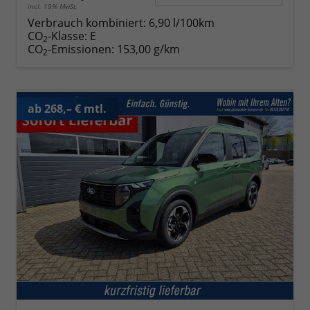
incl. 19% MwSt.
Verbrauch kombiniert:
6,90 l/100km
CO
-Klasse:
E
2
CO
-Emissionen:
153,00 g/km
2
ab 268,– € mtl.