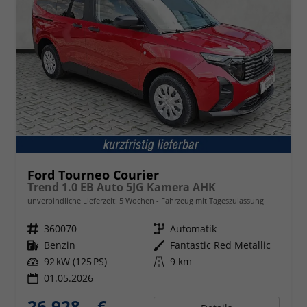
Ford Tourneo Courier
Trend 1.0 EB Auto 5JG Kamera AHK
unverbindliche Lieferzeit:
5 Wochen
Fahrzeug mit Tageszulassung
Fahrzeugnr.
360070
Getriebe
Automatik
Kraftstoff
Benzin
Außenfarbe
Fantastic Red Metallic
Leistung
92 kW (125 PS)
Kilometerstand
9 km
01.05.2026
26.928,– €