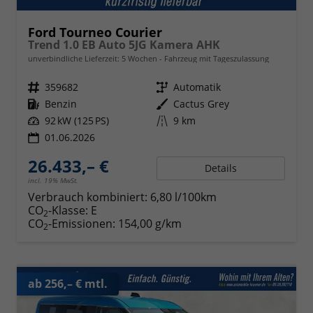
Ford Tourneo Courier
Trend 1.0 EB Auto 5JG Kamera AHK
unverbindliche Lieferzeit:
5 Wochen
Fahrzeug mit Tageszulassung
Fahrzeugnr.
359682
Getriebe
Automatik
Kraftstoff
Benzin
Außenfarbe
Cactus Grey
Leistung
92 kW (125 PS)
Kilometerstand
9 km
01.06.2026
26.433,– €
Details
incl. 19% MwSt.
Verbrauch kombiniert:
6,80 l/100km
CO
-Klasse:
E
2
CO
-Emissionen:
154,00 g/km
2
ab 256,– € mtl.