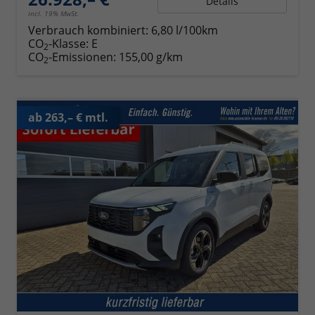
Details
incl. 19% MwSt.
Verbrauch kombiniert:
6,80 l/100km
CO
-Klasse:
E
2
CO
-Emissionen:
155,00 g/km
2
ab 263,– € mtl.