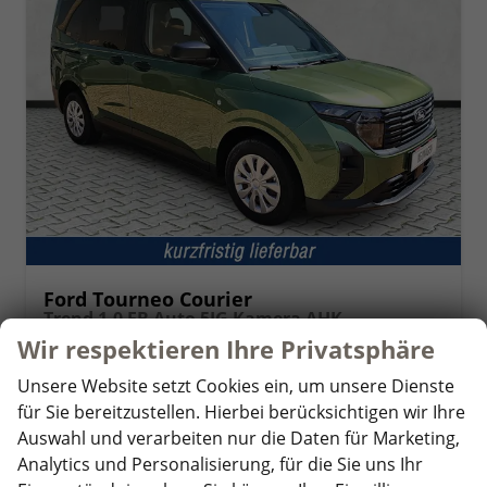
Ford Tourneo Courier
Trend 1.0 EB Auto 5JG Kamera AHK
unverbindliche Lieferzeit:
5 Wochen
Fahrzeug mit Tageszulassung
Wir respektieren Ihre Privatsphäre
Unsere Website setzt Cookies ein, um unsere Dienste
Fahrzeugnr.
358221
Getriebe
Automatik
für Sie bereitzustellen. Hierbei berücksichtigen wir Ihre
Kraftstoff
Benzin
Außenfarbe
Bursting Green Metallic
Auswahl und verarbeiten nur die Daten für Marketing,
Leistung
92 kW (125 PS)
Kilometerstand
9 km
Analytics und Personalisierung, für die Sie uns Ihr
01.05.2026