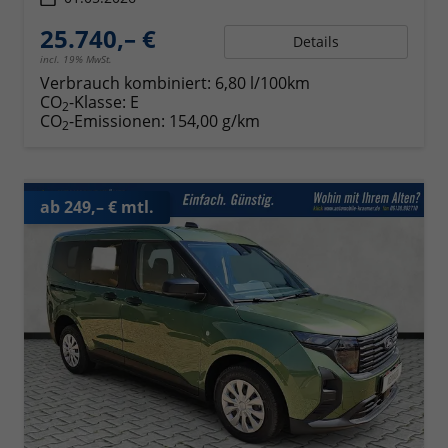
25.740,– €
Details
incl. 19% MwSt.
Verbrauch kombiniert:
6,80 l/100km
CO
-Klasse:
E
2
CO
-Emissionen:
154,00 g/km
2
ab 249,– € mtl.