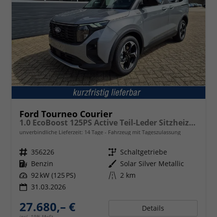
Ford Tourneo Courier
1.0 EcoBoost 125PS Active Teil-Leder Sitzheizung Lenkradheizung Klimaautomatik PDC v+h Rückf.-Kamera ACC TWA Frontscheibe beheizb. Ford-Navi SYNC4 Apple CarPlay + Android Auto
unverbindliche Lieferzeit:
14 Tage
Fahrzeug mit Tageszulassung
Fahrzeugnr.
356226
Getriebe
Schaltgetriebe
Kraftstoff
Benzin
Außenfarbe
Solar Silver Metallic
Leistung
92 kW (125 PS)
Kilometerstand
2 km
31.03.2026
27.680,– €
Details
incl. 19% MwSt.