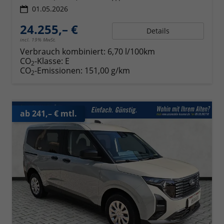
01.05.2026
24.255,– €
Details
incl. 19% MwSt.
Verbrauch kombiniert:
6,70 l/100km
CO
-Klasse:
E
2
CO
-Emissionen:
151,00 g/km
2
ab 241,– € mtl.