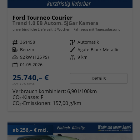
Ford Tourneo Courier
Trend 1.0 EB Autom. 5JGar Kamera
unverbindliche Lieferzeit:
5 Wochen
Fahrzeug mit Tageszulassung
Fahrzeugnr.
361458
Getriebe
Automatik
Kraftstoff
Benzin
Außenfarbe
Agate Black Metallic
Leistung
92 kW (125 PS)
Kilometerstand
9 km
01.05.2026
25.740,– €
Details
incl. 19% MwSt.
Verbrauch kombiniert:
6,90 l/100km
CO
-Klasse:
F
2
CO
-Emissionen:
157,00 g/km
2
ab 256,– € mtl.