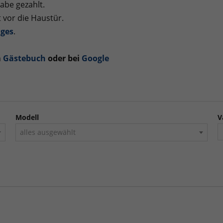
abe gezahlt.
 vor die Haustür.
ges
.
m
Gästebuch
oder bei
Googl
e
Modell
V
alles ausgewählt