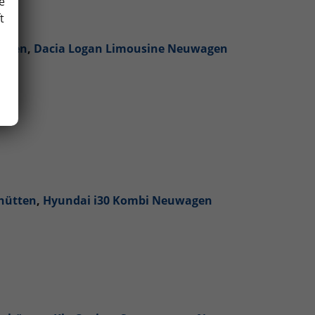
e
t
ütten
,
Dacia Logan Limousine Neuwagen
hütten
,
Hyundai i30 Kombi Neuwagen