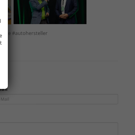
d
#
alle
#
autohersteller
e
t
Mail