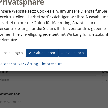
Privatsphäre
nsere Website setzt Cookies ein, um unsere Dienste für Sie
ereitzustellen. Hierbei berücksichtigen wir Ihre Auswahl un
erarbeiten nur die Daten für Marketing, Analytics und
#
eu-neuwagen
#
neuwagen
#
tagung
#
mehrmarkenhandel
ersonalisierung, für die Sie uns Ihr Einverständnis geben. Si
önnen Ihre Einwilligung jederzeit mit Wirkung für die Zukunf
acebook
Twitter
iderrufen.
Einstellungen
Alle akzeptieren
Alle ablehnen
chreibe einen Kommentar
atenschutzerklärung
Impressum
ame
E-
ommentar