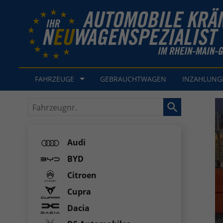
FAHRZEUGE
GEBRAUCHTWAGEN
INZAHLUN
Fahrzeugnr.
Audi
BYD
Citroen
Cupra
Dacia