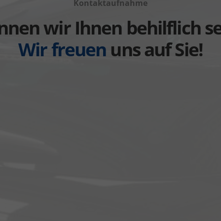
Kontaktaufnahme
anzeigen
anzeigen
nen wir Ihnen behilflich s
Wir freuen
uns auf Sie!