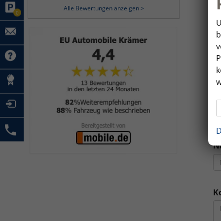
Alle Bewertungen anzeigen >
0
U
b
v
P
k
F
w
S
D
N
K