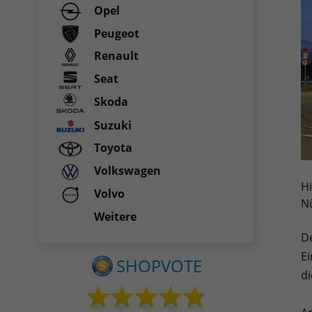
Opel
Peugeot
Renault
Seat
Skoda
Suzuki
Toyota
Volkswagen
Hi
Volvo
Nü
Weitere
De
Ei
d