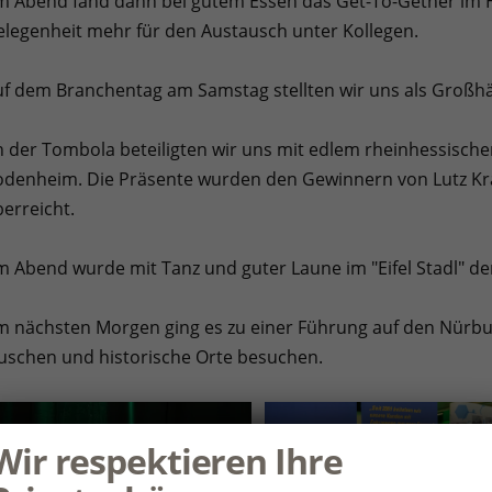
 Abend fand dann bei gutem Essen das Get-To-Gether im Ho
legenheit mehr für den Austausch unter Kollegen.
f dem Branchentag am Samstag stellten wir uns als Großh
 der Tombola beteiligten wir uns mit edlem rheinhessisch
odenheim. Die Präsente wurden den Gewinnern von Lutz Kr
erreicht.
 Abend wurde mit Tanz und guter Laune im "Eifel Stadl" der 
 nächsten Morgen ging es zu einer Führung auf den Nürbur
uschen und historische Orte besuchen.
Wir respektieren Ihre