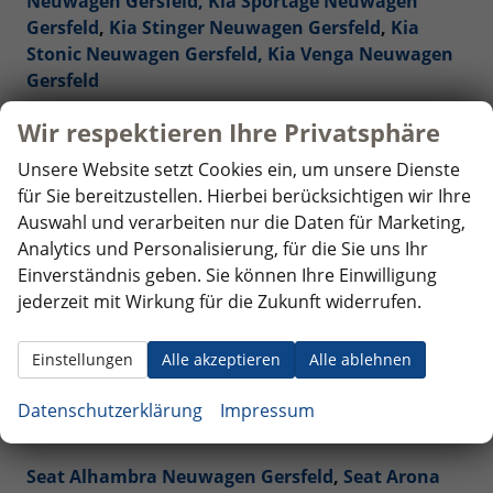
Neuwagen Gersfeld,
Kia Sportage Neuwagen
Gersfeld
,
Kia Stinger Neuwagen Gersfeld
,
Kia
Stonic Neuwagen Gersfeld,
Kia Venga Neuwagen
Gersfeld
Wir respektieren Ihre Privatsphäre
Mercedes-Benz Reimporte - EU-Neuwagen
Gersfeld
Unsere Website setzt Cookies ein, um unsere Dienste
für Sie bereitzustellen. Hierbei berücksichtigen wir Ihre
Nissan Reimporte - EU Neuwagen Gersfeld
Auswahl und verarbeiten nur die Daten für Marketing,
Analytics und Personalisierung, für die Sie uns Ihr
Opel Reimporte - EU Neuwagen Gersfeld
Einverständnis geben. Sie können Ihre Einwilligung
jederzeit mit Wirkung für die Zukunft widerrufen.
Peugeot Reimporte - EU Neuwagen Gersfeld
Einstellungen
Alle akzeptieren
Alle ablehnen
Renault Reimporte - EU Neuwagen Gersfeld
Datenschutzerklärung
Impressum
Seat Reimporte - EU Neuwagen Gersfeld
Seat Alhambra Neuwagen Gersfeld
,
Seat Arona