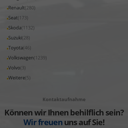
Nissan
von
Fahrzeuge
Alle
Renault
(280)
anzeigen
Opel
von
Fahrzeuge
Alle
Seat
(173)
anzeigen
Peugeot
von
Fahrzeuge
Alle
Skoda
(1132)
anzeigen
Renault
von
Fahrzeuge
Alle
Suzuki
(28)
anzeigen
Seat
von
Fahrzeuge
Alle
Toyota
(46)
anzeigen
Skoda
von
Fahrzeuge
Alle
Volkswagen
(1239)
anzeigen
Suzuki
von
Fahrzeuge
Alle
Volvo
(3)
anzeigen
Toyota
von
Fahrzeuge
Alle
Weitere
(5)
anzeigen
Volkswagen
von
Fahrzeuge
anzeigen
Volvo
von
anzeigen
Kontaktaufnahme
Weitere
anzeigen
Können wir Ihnen behilflich sein?
Wir freuen
uns auf Sie!