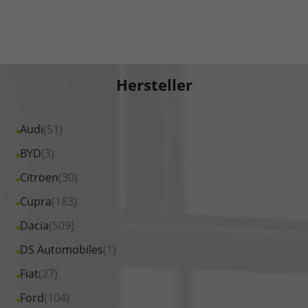
Hersteller
Alle
Audi
(51)
Fahrzeuge
Alle
BYD
(3)
von
Fahrzeuge
Alle
Citroen
(30)
Audi
von
Fahrzeuge
Alle
Cupra
(183)
anzeigen
BYD
von
Fahrzeuge
Alle
Dacia
(509)
anzeigen
Citroen
von
Fahrzeuge
Alle
DS Automobiles
(1)
anzeigen
Cupra
von
Fahrzeuge
Alle
Fiat
(27)
anzeigen
Dacia
von
Fahrzeuge
Alle
Ford
(104)
anzeigen
DS