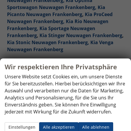
Neuwagen Frankenberg,
Kia Optima
Sportswagon Neuwagen Frankenberg,
Kia
Picanto Neuwagen Frankenberg
,
Kia ProCeed
Neuwagen Frankenberg,
Kia Rio Neuwagen
Frankenberg,
Kia Sportage Neuwagen
Frankenberg
,
Kia Stinger Neuwagen Frankenberg
,
Kia Stonic Neuwagen Frankenberg,
Kia Venga
Neuwagen Frankenberg
Mercedes-Benz Reimporte - EU-Neuwagen
Wir respektieren Ihre Privatsphäre
Frankenberg
Unsere Website setzt Cookies ein, um unsere Dienste
für Sie bereitzustellen. Hierbei berücksichtigen wir Ihre
Nissan Reimporte - EU Neuwagen Frankenberg
Auswahl und verarbeiten nur die Daten für Marketing,
Analytics und Personalisierung, für die Sie uns Ihr
Opel Reimporte - EU Neuwagen Frankenberg
Einverständnis geben. Sie können Ihre Einwilligung
jederzeit mit Wirkung für die Zukunft widerrufen.
Peugeot Reimporte - EU Neuwagen Frankenberg
Renault Reimporte - EU Neuwagen Frankenberg
Einstellungen
Alle akzeptieren
Alle ablehnen