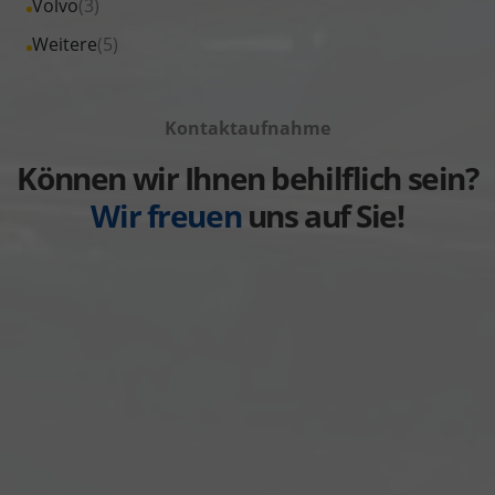
Alle
Volvo
(3)
anzeigen
Toyota
von
Fahrzeuge
Alle
Weitere
(5)
anzeigen
Volkswagen
von
Fahrzeuge
anzeigen
Volvo
von
anzeigen
Kontaktaufnahme
Weitere
anzeigen
Können wir Ihnen behilflich sein?
Wir freuen
uns auf Sie!