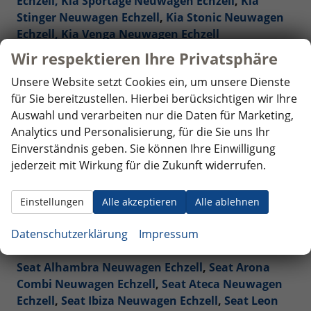
Echzell,
Kia Sportage Neuwagen Echzell
,
Kia
Stinger Neuwagen Echzell
,
Kia Stonic Neuwagen
Echzell,
Kia Venga Neuwagen Echzell
Wir respektieren Ihre Privatsphäre
Mercedes-Benz Reimporte - EU-Neuwagen Echzell
Unsere Website setzt Cookies ein, um unsere Dienste
für Sie bereitzustellen. Hierbei berücksichtigen wir Ihre
Nissan Reimporte - EU Neuwagen Echzell
Auswahl und verarbeiten nur die Daten für Marketing,
Analytics und Personalisierung, für die Sie uns Ihr
Opel Reimporte - EU Neuwagen Echzell
Einverständnis geben. Sie können Ihre Einwilligung
jederzeit mit Wirkung für die Zukunft widerrufen.
Peugeot Reimporte - EU Neuwagen Echzell
Renault Reimporte - EU Neuwagen Echzell
Einstellungen
Alle akzeptieren
Alle ablehnen
Seat Reimporte - EU Neuwagen Echzell
Datenschutzerklärung
Impressum
Seat Alhambra Neuwagen Echzell
,
Seat Arona
Combi Neuwagen Echzell
,
Seat Ateca Neuwagen
Echzell
,
Seat Ibiza Neuwagen Echzell
,
Seat Leon