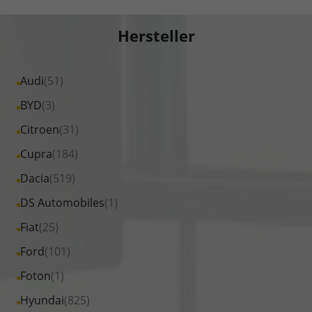
Hersteller
Alle
Audi
(51)
Fahrzeuge
Alle
BYD
(3)
von
Fahrzeuge
Alle
Citroen
(31)
Audi
von
Fahrzeuge
Alle
Cupra
(184)
anzeigen
BYD
von
Fahrzeuge
Alle
Dacia
(519)
anzeigen
Citroen
von
Fahrzeuge
Alle
DS Automobiles
(1)
anzeigen
Cupra
von
Fahrzeuge
Alle
Fiat
(25)
anzeigen
Dacia
von
Fahrzeuge
Alle
Ford
(101)
anzeigen
DS
von
Fahrzeuge
Alle
Foton
(1)
Automobiles
Fiat
von
Fahrzeuge
anzeigen
Alle
Hyundai
(825)
anzeigen
Ford