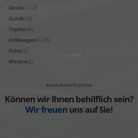
Peugeot
von
Fahrzeuge
Alle
Skoda
(1143)
anzeigen
Renault
von
Fahrzeuge
Alle
Suzuki
(28)
anzeigen
Seat
von
Fahrzeuge
Alle
Toyota
(46)
anzeigen
Skoda
von
Fahrzeuge
Alle
Volkswagen
(1236)
anzeigen
Suzuki
von
Fahrzeuge
Alle
Volvo
(3)
anzeigen
Toyota
von
Fahrzeuge
Alle
Weitere
(5)
anzeigen
Volkswagen
von
Fahrzeuge
anzeigen
Volvo
von
anzeigen
Kontaktaufnahme
Weitere
anzeigen
Können wir Ihnen behilflich sein?
Wir freuen
uns auf Sie!