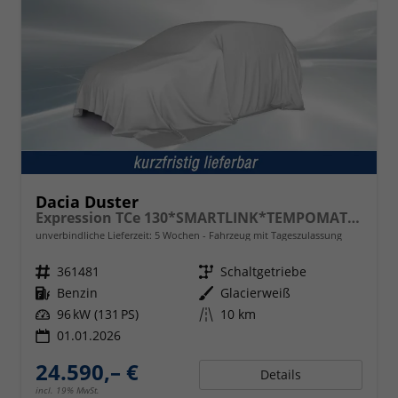
Dacia Duster
Expression TCe 130*SMARTLINK*TEMPOMAT*LED*PDC-KAMERA*SHZ*KLIMA*17-ZOLL
unverbindliche Lieferzeit:
5 Wochen
Fahrzeug mit Tageszulassung
Fahrzeugnr.
361481
Getriebe
Schaltgetriebe
Kraftstoff
Benzin
Außenfarbe
Glacierweiß
Leistung
96 kW (131 PS)
Kilometerstand
10 km
01.01.2026
24.590,– €
Details
incl. 19% MwSt.