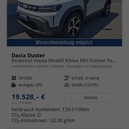
Dacia Duster
Essential neues Modell Klima PDC hinten Tempomat 16 Zoll Stahlr.
unverbindliche Lieferzeit:
4 Monate
Neuwagen mit Tageszulassung
Fahrzeugnr.
341682
Getriebe
Schalt. 6-Gang
Kraftstoff
Autogas LPG
Leistung
90 kW (122 PS)
19.528,– €
Details
incl. 19% MwSt.
Verbrauch kombiniert:
7,50 l/100km
CO
-Klasse:
D
2
CO
-Emissionen:
122,00 g/km
2