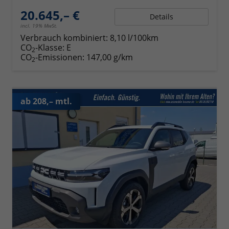
20.645,– €
Details
incl. 19% MwSt.
Verbrauch kombiniert:
8,10 l/100km
CO
-Klasse:
E
2
CO
-Emissionen:
147,00 g/km
2
ab 208,– mtl.