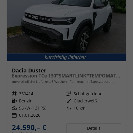
Dacia Duster
Expression TCe 130*SMARTLINK*TEMPOMAT*LED*PDC-KAMERA*SHZ*KLIMA*17-ZOLL
unverbindliche Lieferzeit:
5 Wochen
Fahrzeug mit Tageszulassung
Fahrzeugnr.
360414
Getriebe
Schaltgetriebe
Kraftstoff
Benzin
Außenfarbe
Glacierweiß
Leistung
96 kW (131 PS)
Kilometerstand
10 km
01.01.2026
24.590,– €
Details