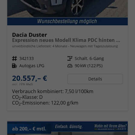
Dacia Duster
Expression neues Modell Klima PDC hinten Kamera Tempomat 17 Zoll Leichtmetallf.
unverbindliche Lieferzeit:
4 Monate
Neuwagen mit Tageszulassung
Fahrzeugnr.
342133
Getriebe
Schalt. 6-Gang
Kraftstoff
Autogas LPG
Leistung
90 kW (122 PS)
20.557,– €
Details
incl. 19% MwSt.
Verbrauch kombiniert:
7,50 l/100km
CO
-Klasse:
D
2
CO
-Emissionen:
122,00 g/km
2
ab 200,– € mtl.