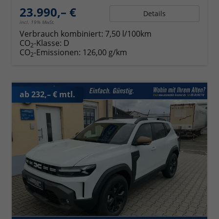
23.990,– €
Details
incl. 19% MwSt.
Verbrauch kombiniert:
7,50 l/100km
CO
-Klasse:
D
2
CO
-Emissionen:
126,00 g/km
2
ab 232,– € mtl.