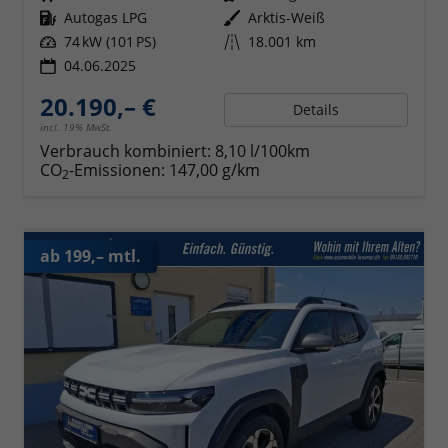
Kraftstoff
Autogas LPG
Außenfarbe
Arktis-Weiß
Leistung
74 kW (101 PS)
Kilometerstand
18.001 km
04.06.2025
20.190,– €
Details
incl. 19% MwSt.
Verbrauch kombiniert:
8,10 l/100km
CO
-Emissionen:
147,00 g/km
2
ab 199,– mtl.