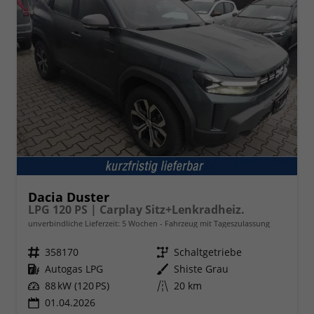
Dacia Duster
LPG 120 PS | Carplay Sitz+Lenkradheiz.
unverbindliche Lieferzeit:
5 Wochen
Fahrzeug mit Tageszulassung
Fahrzeugnr.
358170
Getriebe
Schaltgetriebe
Kraftstoff
Autogas LPG
Außenfarbe
Shiste Grau
Leistung
88 kW (120 PS)
Kilometerstand
20 km
01.04.2026