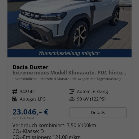
Dacia Duster
Extreme neues Modell Klimaauto. PDC hinten Kamera Tempomat Hands-free K. 17 Zoll Leichtmetallf.
unverbindliche Lieferzeit:
4 Monate
Neuwagen mit Tageszulassung
Fahrzeugnr.
342142
Getriebe
Autom. 6-Gang
Kraftstoff
Autogas LPG
Leistung
90 kW (122 PS)
23.046,– €
Details
incl. 19% MwSt.
Verbrauch kombiniert:
7,50 l/100km
CO
-Klasse:
D
2
CO
-Emissionen:
121,00 g/km
2