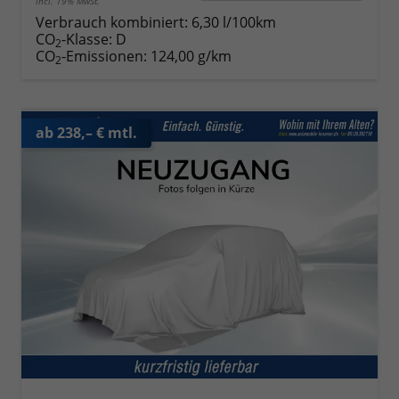
incl. 19% MwSt.
Verbrauch kombiniert:
6,30 l/100km
CO
-Klasse:
D
2
CO
-Emissionen:
124,00 g/km
2
ab 238,– € mtl.