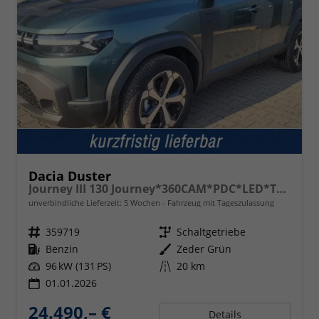
Dacia Duster
Journey III 130 Journey*360CAM*PDC*LED*TOT*SHZ
unverbindliche Lieferzeit:
5 Wochen
Fahrzeug mit Tageszulassung
Fahrzeugnr.
359719
Getriebe
Schaltgetriebe
Kraftstoff
Benzin
Außenfarbe
Zeder Grün
Leistung
96 kW (131 PS)
Kilometerstand
20 km
01.01.2026
24.490,– €
Details