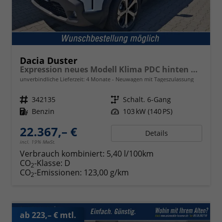
Dacia Duster
Expression neues Modell Klima PDC hinten Kamera Tempomat 17 Zoll Leichtmetallf.
unverbindliche Lieferzeit:
4 Monate
Neuwagen mit Tageszulassung
Fahrzeugnr.
342135
Getriebe
Schalt. 6-Gang
Kraftstoff
Benzin
Leistung
103 kW (140 PS)
22.367,– €
Details
incl. 19% MwSt.
Verbrauch kombiniert:
5,40 l/100km
CO
-Klasse:
D
2
CO
-Emissionen:
123,00 g/km
2
ab 223,– € mtl.