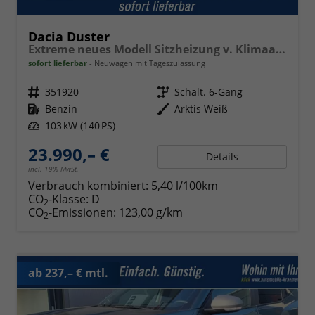
Dacia Duster
Extreme neues Modell Sitzheizung v. Klimaauto. PDC v+h Kamera Tempomat Hands-free K. 17 Zoll Leichtmetallf.
sofort lieferbar
Neuwagen mit Tageszulassung
Fahrzeugnr.
351920
Getriebe
Schalt. 6-Gang
Kraftstoff
Benzin
Außenfarbe
Arktis Weiß
Leistung
103 kW (140 PS)
23.990,– €
Details
incl. 19% MwSt.
Verbrauch kombiniert:
5,40 l/100km
CO
-Klasse:
D
2
CO
-Emissionen:
123,00 g/km
2
ab 237,– € mtl.