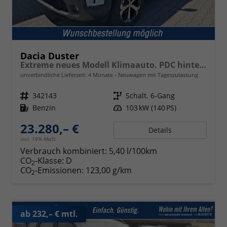
Dacia Duster
Extreme neues Modell Klimaauto. PDC hinten Kamera Tempomat Hands-free K. 17 Zoll Leichtmetallf.
unverbindliche Lieferzeit:
4 Monate
Neuwagen mit Tageszulassung
Fahrzeugnr.
342143
Getriebe
Schalt. 6-Gang
Kraftstoff
Benzin
Leistung
103 kW (140 PS)
23.280,– €
Details
incl. 19% MwSt.
Verbrauch kombiniert:
5,40 l/100km
CO
-Klasse:
D
2
CO
-Emissionen:
123,00 g/km
2
ab 232,– € mtl.