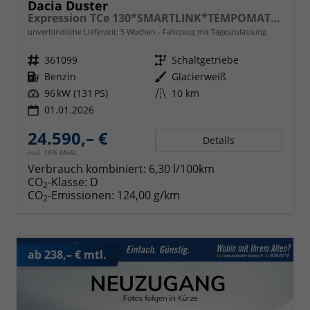
Dacia Duster
Expression TCe 130*SMARTLINK*TEMPOMAT*LED*PDC-KAMERA*SHZ*KLIMA*17-ZOLL
unverbindliche Lieferzeit:
5 Wochen
Fahrzeug mit Tageszulassung
Fahrzeugnr.
361099
Getriebe
Schaltgetriebe
Kraftstoff
Benzin
Außenfarbe
Glacierweiß
Leistung
96 kW (131 PS)
Kilometerstand
10 km
01.01.2026
24.590,– €
Details
incl. 19% MwSt.
Verbrauch kombiniert:
6,30 l/100km
CO
-Klasse:
D
2
CO
-Emissionen:
124,00 g/km
2
ab 238,– € mtl.