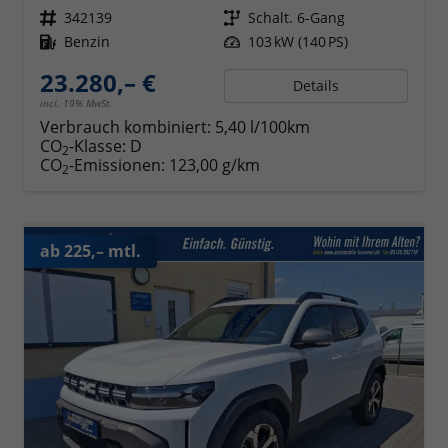
Fahrzeugnr.
342139
Getriebe
Schalt. 6-Gang
Kraftstoff
Benzin
Leistung
103 kW (140 PS)
23.280,– €
Details
incl. 19% MwSt.
Verbrauch kombiniert:
5,40 l/100km
CO
-Klasse:
D
2
CO
-Emissionen:
123,00 g/km
2
ab 225,– mtl.