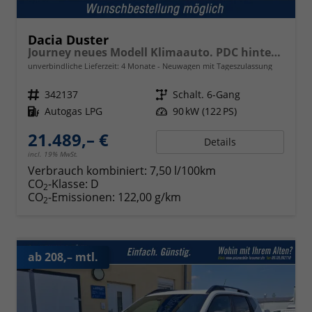
Dacia Duster
Journey neues Modell Klimaauto. PDC hinten Kamera Tempomat Hands-free K. 18 Zoll Leichtmetallf.
unverbindliche Lieferzeit:
4 Monate
Neuwagen mit Tageszulassung
Fahrzeugnr.
342137
Getriebe
Schalt. 6-Gang
Kraftstoff
Autogas LPG
Leistung
90 kW (122 PS)
21.489,– €
Details
incl. 19% MwSt.
Verbrauch kombiniert:
7,50 l/100km
CO
-Klasse:
D
2
CO
-Emissionen:
122,00 g/km
2
ab 208,– mtl.