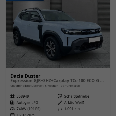
Dacia Duster
Expression GJR+SHZ+Carplay TCe 100 ECO-G LPG
unverbindliche Lieferzeit:
5 Wochen
Vorführwagen
Fahrzeugnr.
358949
Getriebe
Schaltgetriebe
Kraftstoff
Autogas LPG
Außenfarbe
Arktis-Weiß
Leistung
74 kW (101 PS)
Kilometerstand
1.001 km
16.07.2025