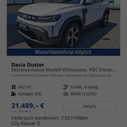
Dacia Duster
Extreme neues Modell Klimaauto. PDC hinten Kamera Tempomat Hands-free K. 17 Zoll Leichtmetallf.
unverbindliche Lieferzeit:
4 Monate
Neuwagen mit Tageszulassung
Fahrzeugnr.
342141
Getriebe
Schalt. 6-Gang
Kraftstoff
Autogas LPG
Leistung
90 kW (122 PS)
21.489,– €
Details
incl. 19% MwSt.
Verbrauch kombiniert:
7,50 l/100km
CO
-Klasse:
D
2