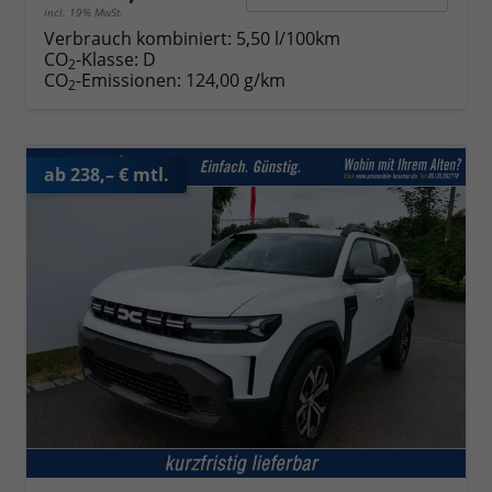
incl. 19% MwSt.
Verbrauch kombiniert:
5,50 l/100km
CO
-Klasse:
D
2
CO
-Emissionen:
124,00 g/km
2
ab 238,– € mtl.