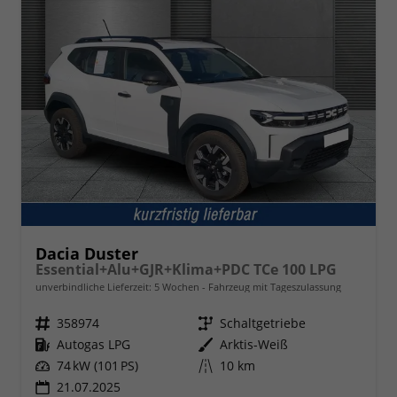
Dacia Duster
Essential+Alu+GJR+Klima+PDC TCe 100 LPG
unverbindliche Lieferzeit:
5 Wochen
Fahrzeug mit Tageszulassung
Fahrzeugnr.
358974
Getriebe
Schaltgetriebe
Kraftstoff
Autogas LPG
Außenfarbe
Arktis-Weiß
Leistung
74 kW (101 PS)
Kilometerstand
10 km
21.07.2025