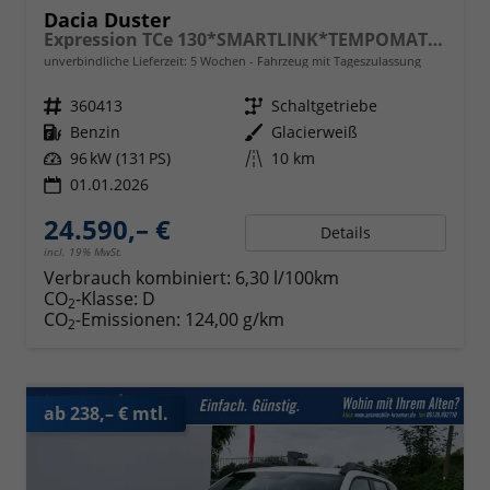
Dacia Duster
Expression TCe 130*SMARTLINK*TEMPOMAT*LED*PDC-KAMERA*SHZ*KLIMA*17-ZOLL
unverbindliche Lieferzeit:
5 Wochen
Fahrzeug mit Tageszulassung
Fahrzeugnr.
360413
Getriebe
Schaltgetriebe
Kraftstoff
Benzin
Außenfarbe
Glacierweiß
Leistung
96 kW (131 PS)
Kilometerstand
10 km
01.01.2026
24.590,– €
Details
incl. 19% MwSt.
Verbrauch kombiniert:
6,30 l/100km
CO
-Klasse:
D
2
CO
-Emissionen:
124,00 g/km
2
ab 238,– € mtl.