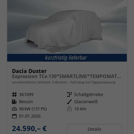
Dacia Duster
Expression TCe 130*SMARTLINK*TEMPOMAT*LED*PDC-KAMERA*SHZ*KLIMA*17-ZOLL
unverbindliche Lieferzeit:
5 Wochen
Fahrzeug mit Tageszulassung
Fahrzeugnr.
361099
Getriebe
Schaltgetriebe
Kraftstoff
Benzin
Außenfarbe
Glacierweiß
Leistung
96 kW (131 PS)
Kilometerstand
10 km
01.01.2026
24.590,– €
Details