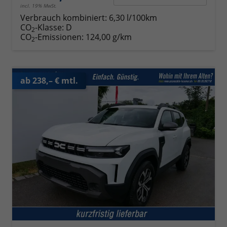
incl. 19% MwSt.
Verbrauch kombiniert:
6,30 l/100km
CO
-Klasse:
D
2
CO
-Emissionen:
124,00 g/km
2
ab 238,– € mtl.