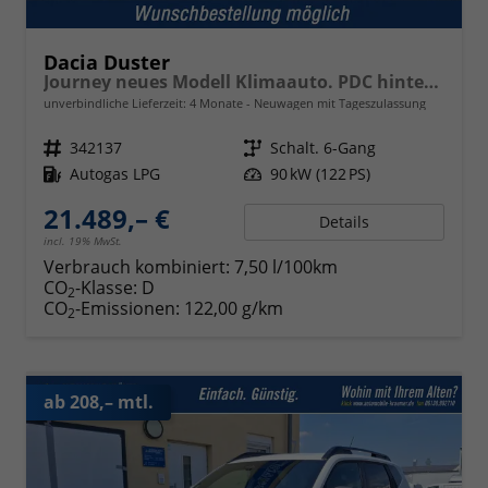
Dacia Duster
Journey neues Modell Klimaauto. PDC hinten Kamera Tempomat Hands-free K. 18 Zoll Leichtmetallf.
unverbindliche Lieferzeit:
4 Monate
Neuwagen mit Tageszulassung
Fahrzeugnr.
342137
Getriebe
Schalt. 6-Gang
Kraftstoff
Autogas LPG
Leistung
90 kW (122 PS)
21.489,– €
Details
incl. 19% MwSt.
Verbrauch kombiniert:
7,50 l/100km
CO
-Klasse:
D
2
CO
-Emissionen:
122,00 g/km
2
ab 208,– mtl.