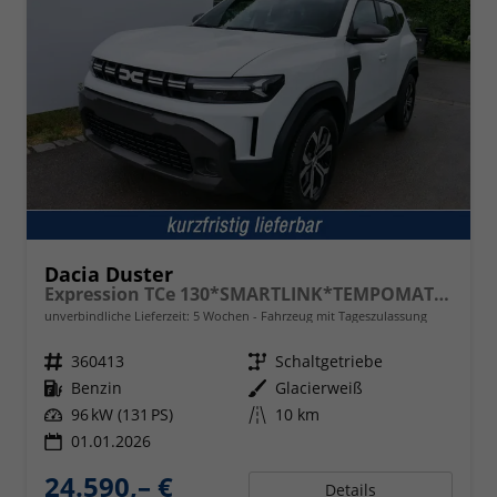
Dacia Duster
Expression TCe 130*SMARTLINK*TEMPOMAT*LED*PDC-KAMERA*SHZ*KLIMA*17-ZOLL
unverbindliche Lieferzeit:
5 Wochen
Fahrzeug mit Tageszulassung
Fahrzeugnr.
360413
Getriebe
Schaltgetriebe
Kraftstoff
Benzin
Außenfarbe
Glacierweiß
Leistung
96 kW (131 PS)
Kilometerstand
10 km
01.01.2026
24.590,– €
Details