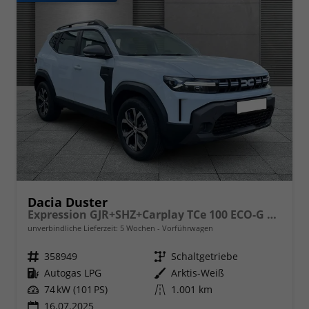
Dacia Duster
Expression GJR+SHZ+Carplay TCe 100 ECO-G LPG
unverbindliche Lieferzeit:
5 Wochen
Vorführwagen
Fahrzeugnr.
358949
Getriebe
Schaltgetriebe
Kraftstoff
Autogas LPG
Außenfarbe
Arktis-Weiß
Leistung
74 kW (101 PS)
Kilometerstand
1.001 km
16.07.2025