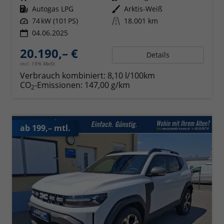
Kraftstoff
Autogas LPG
Außenfarbe
Arktis-Weiß
Leistung
74 kW (101 PS)
Kilometerstand
18.001 km
04.06.2025
20.190,– €
Details
incl. 19% MwSt.
Verbrauch kombiniert:
8,10 l/100km
CO
-Emissionen:
147,00 g/km
2
ab 199,– mtl.