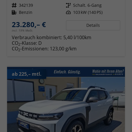
Fahrzeugnr.
342139
Getriebe
Schalt. 6-Gang
Kraftstoff
Benzin
Leistung
103 kW (140 PS)
23.280,– €
Details
incl. 19% MwSt.
Verbrauch kombiniert:
5,40 l/100km
CO
-Klasse:
D
2
CO
-Emissionen:
123,00 g/km
2
ab 225,– mtl.