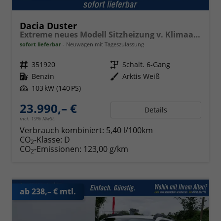
Dacia Duster
Extreme neues Modell Sitzheizung v. Klimaauto. PDC v+h Kamera Tempomat Hands-free K. 17 Zoll Leichtmetallf.
sofort lieferbar
Neuwagen mit Tageszulassung
Fahrzeugnr.
351920
Getriebe
Schalt. 6-Gang
Kraftstoff
Benzin
Außenfarbe
Arktis Weiß
Leistung
103 kW (140 PS)
23.990,– €
Details
incl. 19% MwSt.
Verbrauch kombiniert:
5,40 l/100km
CO
-Klasse:
D
2
CO
-Emissionen:
123,00 g/km
2
ab 238,– € mtl.