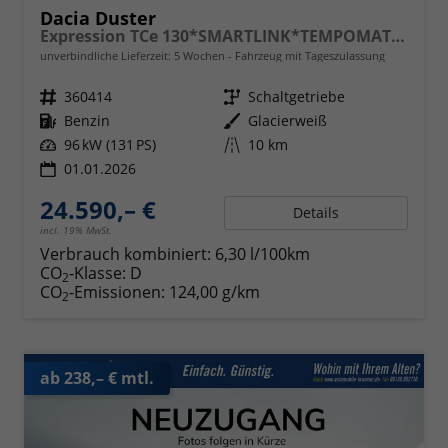
Dacia Duster
Expression TCe 130*SMARTLINK*TEMPOMAT*LED*PDC-KAMERA*SHZ*KLIMA*17-ZOLL
unverbindliche Lieferzeit:
5 Wochen
Fahrzeug mit Tageszulassung
Fahrzeugnr.
360414
Getriebe
Schaltgetriebe
Kraftstoff
Benzin
Außenfarbe
Glacierweiß
Leistung
96 kW (131 PS)
Kilometerstand
10 km
01.01.2026
24.590,– €
Details
incl. 19% MwSt.
Verbrauch kombiniert:
6,30 l/100km
CO
-Klasse:
D
2
CO
-Emissionen:
124,00 g/km
2
ab 238,– € mtl.