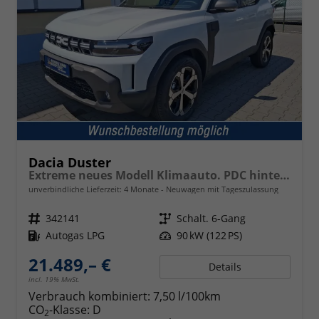
Dacia Duster
Extreme neues Modell Klimaauto. PDC hinten Kamera Tempomat Hands-free K. 17 Zoll Leichtmetallf.
unverbindliche Lieferzeit:
4 Monate
Neuwagen mit Tageszulassung
Fahrzeugnr.
342141
Getriebe
Schalt. 6-Gang
Kraftstoff
Autogas LPG
Leistung
90 kW (122 PS)
21.489,– €
Details
incl. 19% MwSt.
Verbrauch kombiniert:
7,50 l/100km
CO
-Klasse:
D
2