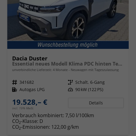
Dacia Duster
Essential neues Modell Klima PDC hinten Tempomat 16 Zoll Stahlr.
unverbindliche Lieferzeit:
4 Monate
Neuwagen mit Tageszulassung
Fahrzeugnr.
341682
Getriebe
Schalt. 6-Gang
Kraftstoff
Autogas LPG
Leistung
90 kW (122 PS)
19.528,– €
Details
incl. 19% MwSt.
Verbrauch kombiniert:
7,50 l/100km
CO
-Klasse:
D
2
CO
-Emissionen:
122,00 g/km
2