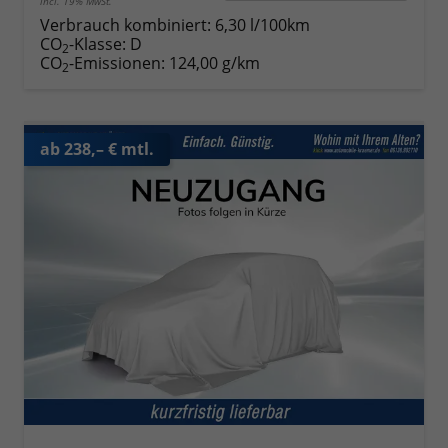
incl. 19% MwSt.
Verbrauch kombiniert:
6,30 l/100km
CO
-Klasse:
D
2
CO
-Emissionen:
124,00 g/km
2
ab 238,– € mtl.