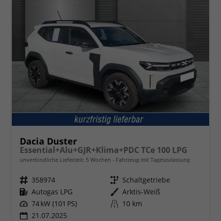
Dacia Duster
Essential+Alu+GJR+Klima+PDC TCe 100 LPG
unverbindliche Lieferzeit:
5 Wochen
Fahrzeug mit Tageszulassung
Fahrzeugnr.
358974
Getriebe
Schaltgetriebe
Kraftstoff
Autogas LPG
Außenfarbe
Arktis-Weiß
Leistung
74 kW (101 PS)
Kilometerstand
10 km
21.07.2025