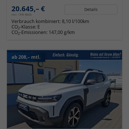
20.645,– €
Details
incl. 19% MwSt.
Verbrauch kombiniert:
8,10 l/100km
CO
-Klasse:
E
2
CO
-Emissionen:
147,00 g/km
2
ab 208,– mtl.