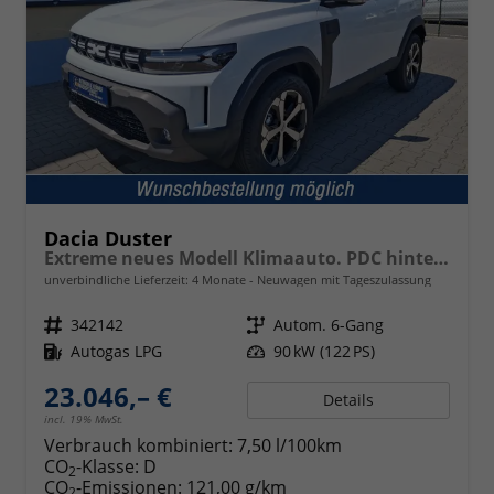
Dacia Duster
Extreme neues Modell Klimaauto. PDC hinten Kamera Tempomat Hands-free K. 17 Zoll Leichtmetallf.
unverbindliche Lieferzeit:
4 Monate
Neuwagen mit Tageszulassung
Fahrzeugnr.
342142
Getriebe
Autom. 6-Gang
Kraftstoff
Autogas LPG
Leistung
90 kW (122 PS)
23.046,– €
Details
incl. 19% MwSt.
Verbrauch kombiniert:
7,50 l/100km
CO
-Klasse:
D
2
CO
-Emissionen:
121,00 g/km
2