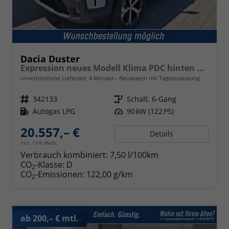
Dacia Duster
Expression neues Modell Klima PDC hinten Kamera Tempomat 17 Zoll Leichtmetallf.
unverbindliche Lieferzeit:
4 Monate
Neuwagen mit Tageszulassung
Fahrzeugnr.
342133
Getriebe
Schalt. 6-Gang
Kraftstoff
Autogas LPG
Leistung
90 kW (122 PS)
20.557,– €
Details
incl. 19% MwSt.
Verbrauch kombiniert:
7,50 l/100km
CO
-Klasse:
D
2
CO
-Emissionen:
122,00 g/km
2
ab 200,– € mtl.