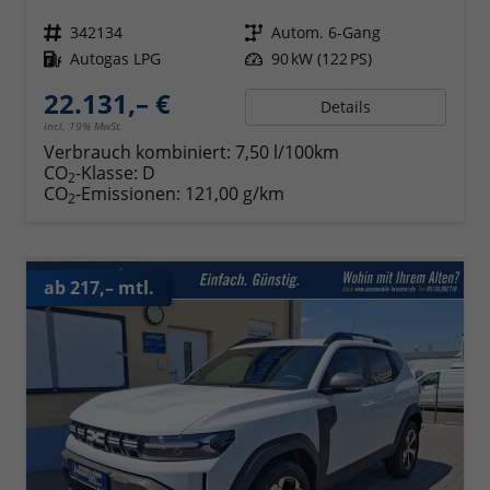
Fahrzeugnr.
342134
Getriebe
Autom. 6-Gang
Kraftstoff
Autogas LPG
Leistung
90 kW (122 PS)
22.131,– €
Details
incl. 19% MwSt.
Verbrauch kombiniert:
7,50 l/100km
CO
-Klasse:
D
2
CO
-Emissionen:
121,00 g/km
2
ab 217,– mtl.