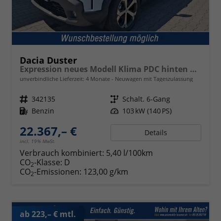
Dacia Duster
Expression neues Modell Klima PDC hinten Kamera Tempomat 17 Zoll Leichtmetallf.
unverbindliche Lieferzeit:
4 Monate
Neuwagen mit Tageszulassung
Fahrzeugnr.
342135
Getriebe
Schalt. 6-Gang
Kraftstoff
Benzin
Leistung
103 kW (140 PS)
22.367,– €
Details
incl. 19% MwSt.
Verbrauch kombiniert:
5,40 l/100km
CO
-Klasse:
D
2
CO
-Emissionen:
123,00 g/km
2
ab 223,– € mtl.