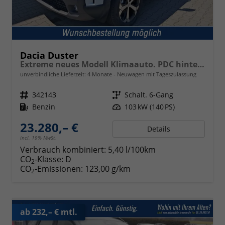
Dacia Duster
Extreme neues Modell Klimaauto. PDC hinten Kamera Tempomat Hands-free K. 17 Zoll Leichtmetallf.
unverbindliche Lieferzeit:
4 Monate
Neuwagen mit Tageszulassung
Fahrzeugnr.
342143
Getriebe
Schalt. 6-Gang
Kraftstoff
Benzin
Leistung
103 kW (140 PS)
23.280,– €
Details
incl. 19% MwSt.
Verbrauch kombiniert:
5,40 l/100km
CO
-Klasse:
D
2
CO
-Emissionen:
123,00 g/km
2
ab 232,– € mtl.