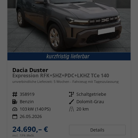
Dacia Duster
Expression RFK+SHZ+PDC+LKHZ TCe 140
unverbindliche Lieferzeit:
5 Wochen
Fahrzeug mit Tageszulassung
Fahrzeugnr.
358919
Getriebe
Schaltgetriebe
Kraftstoff
Benzin
Außenfarbe
Dolomit-Grau
Leistung
103 kW (140 PS)
Kilometerstand
20 km
26.05.2026
24.690,– €
Details
incl. 19% MwSt.