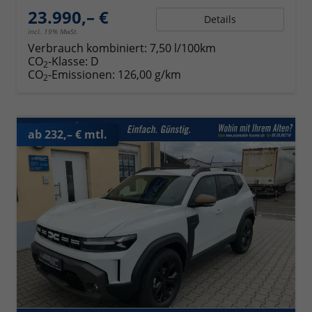
23.990,– €
Details
incl. 19% MwSt.
Verbrauch kombiniert:
7,50 l/100km
CO
-Klasse:
D
2
CO
-Emissionen:
126,00 g/km
2
ab 232,– € mtl.