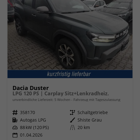
Dacia Duster
LPG 120 PS | Carplay Sitz+Lenkradheiz.
unverbindliche Lieferzeit:
5 Wochen
Fahrzeug mit Tageszulassung
Fahrzeugnr.
358170
Getriebe
Schaltgetriebe
Kraftstoff
Autogas LPG
Außenfarbe
Shiste Grau
Leistung
88 kW (120 PS)
Kilometerstand
20 km
01.04.2026