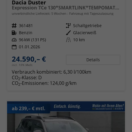
Dacia Duster
Expression TCe 130*SMARTLINK*TEMPOMAT*LED*PDC-KAMERA*SHZ*KLIMA*17-ZOLL
unverbindliche Lieferzeit:
5 Wochen
Fahrzeug mit Tageszulassung
Fahrzeugnr.
361481
Getriebe
Schaltgetriebe
Kraftstoff
Benzin
Außenfarbe
Glacierweiß
Leistung
96 kW (131 PS)
Kilometerstand
10 km
01.01.2026
24.590,– €
Details
incl. 19% MwSt.
Verbrauch kombiniert:
6,30 l/100km
CO
-Klasse:
D
2
CO
-Emissionen:
124,00 g/km
2
ab 239,– € mtl.