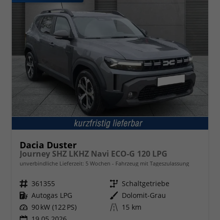
Dacia Duster
Journey SHZ LKHZ Navi ECO-G 120 LPG
unverbindliche Lieferzeit:
5 Wochen
Fahrzeug mit Tageszulassung
Fahrzeugnr.
361355
Getriebe
Schaltgetriebe
Kraftstoff
Autogas LPG
Außenfarbe
Dolomit-Grau
Leistung
90 kW (122 PS)
Kilometerstand
15 km
19.05.2026