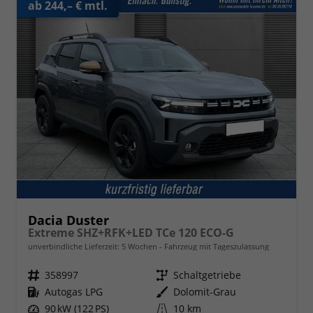
ab 244,– € mtl.
Dacia Duster
Extreme SHZ+RFK+LED TCe 120 ECO-G
unverbindliche Lieferzeit:
5 Wochen
Fahrzeug mit Tageszulassung
Fahrzeugnr.
358997
Getriebe
Schaltgetriebe
Kraftstoff
Autogas LPG
Außenfarbe
Dolomit-Grau
Leistung
90 kW (122 PS)
Kilometerstand
10 km