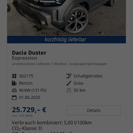
Dacia Duster
Expression
unverbindliche Lieferzeit:
5 Wochen
Jungwagen/Jahreswagen
Fahrzeugnr.
362175
Getriebe
Schaltgetriebe
Kraftstoff
Benzin
Außenfarbe
Grau
Leistung
96 kW (131 PS)
Kilometerstand
50 km
01.06.2025
25.729,– €
Details
incl. 19% MwSt.
Verbrauch kombiniert:
5,00 l/100km
CO
-Klasse:
D
2