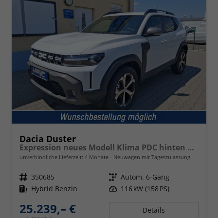
Dacia Duster
Expression neues Modell Klima PDC hinten Kamera Tempomat 17 Zoll Leichtmetallf.
unverbindliche Lieferzeit:
4 Monate
Neuwagen mit Tageszulassung
Fahrzeugnr.
350685
Getriebe
Autom. 6-Gang
Kraftstoff
Hybrid Benzin
Leistung
116 kW (158 PS)
25.239,– €
Details