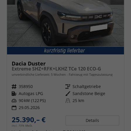
Dacia Duster
Extreme SHZ+RFK+LKHZ TCe 120 ECO-G
unverbindliche Lieferzeit:
5 Wochen
Fahrzeug mit Tageszulassung
Fahrzeugnr.
358950
Getriebe
Schaltgetriebe
Kraftstoff
Autogas LPG
Außenfarbe
Sandstone Beige
Leistung
90 kW (122 PS)
Kilometerstand
25 km
29.05.2026
25.390,– €
Details
incl. 19% MwSt.