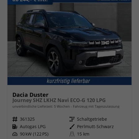
Dacia Duster
Journey SHZ LKHZ Navi ECO-G 120 LPG
unverbindliche Lieferzeit:
5 Wochen
Fahrzeug mit Tageszulassung
Fahrzeugnr.
361325
Getriebe
Schaltgetriebe
Kraftstoff
Autogas LPG
Außenfarbe
Perlmutt-Schwarz
Leistung
90 kW (122 PS)
Kilometerstand
15 km