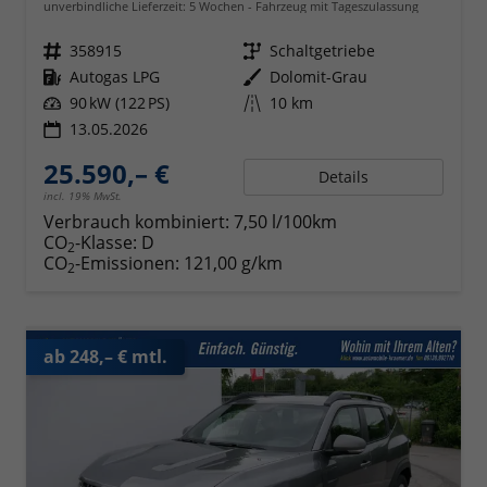
unverbindliche Lieferzeit:
5 Wochen
Fahrzeug mit Tageszulassung
Fahrzeugnr.
358915
Getriebe
Schaltgetriebe
Kraftstoff
Autogas LPG
Außenfarbe
Dolomit-Grau
Leistung
90 kW (122 PS)
Kilometerstand
10 km
13.05.2026
25.590,– €
Details
incl. 19% MwSt.
Verbrauch kombiniert:
7,50 l/100km
CO
-Klasse:
D
2
CO
-Emissionen:
121,00 g/km
2
ab 248,– € mtl.