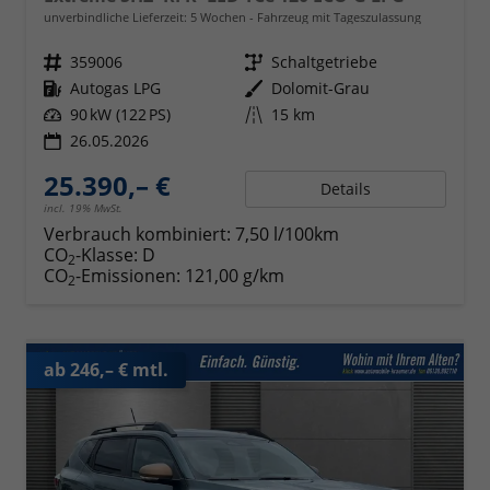
unverbindliche Lieferzeit:
5 Wochen
Fahrzeug mit Tageszulassung
Fahrzeugnr.
359006
Getriebe
Schaltgetriebe
Kraftstoff
Autogas LPG
Außenfarbe
Dolomit-Grau
Leistung
90 kW (122 PS)
Kilometerstand
15 km
26.05.2026
25.390,– €
Details
incl. 19% MwSt.
Verbrauch kombiniert:
7,50 l/100km
CO
-Klasse:
D
2
CO
-Emissionen:
121,00 g/km
2
ab 246,– € mtl.