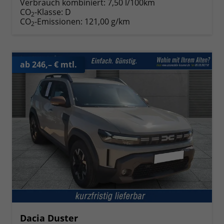
Verbrauch kombiniert:
7,50 l/100km
CO
-Klasse:
D
2
CO
-Emissionen:
121,00 g/km
2
ab 246,– € mtl.
Dacia Duster