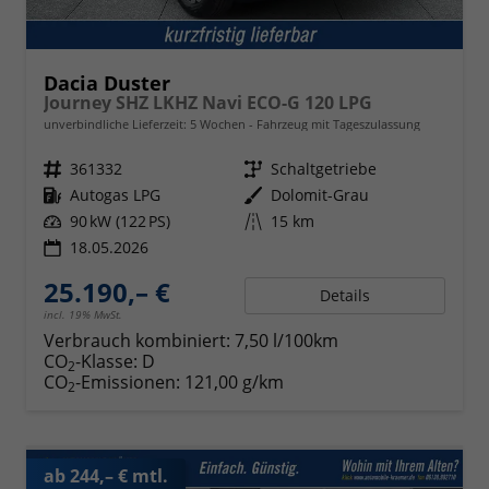
Dacia Duster
Journey SHZ LKHZ Navi ECO-G 120 LPG
unverbindliche Lieferzeit:
5 Wochen
Fahrzeug mit Tageszulassung
Fahrzeugnr.
361332
Getriebe
Schaltgetriebe
Kraftstoff
Autogas LPG
Außenfarbe
Dolomit-Grau
Leistung
90 kW (122 PS)
Kilometerstand
15 km
18.05.2026
25.190,– €
Details
incl. 19% MwSt.
Verbrauch kombiniert:
7,50 l/100km
CO
-Klasse:
D
2
CO
-Emissionen:
121,00 g/km
2
ab 244,– € mtl.