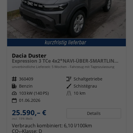
Dacia Duster
Expression 3 TCe 4x2*NAVI-ÜBER-SMARTLINK*AHK*PDC-KAMERA*LED*SHZ*17-ZOLL
unverbindliche Lieferzeit:
5 Wochen
Fahrzeug mit Tageszulassung
Fahrzeugnr.
360409
Getriebe
Schaltgetriebe
Kraftstoff
Benzin
Außenfarbe
Schistégrau
Leistung
103 kW (140 PS)
Kilometerstand
10 km
01.06.2026
25.590,– €
Details
incl. 19% MwSt.
Verbrauch kombiniert:
6,10 l/100km
CO
-Klasse:
D
2