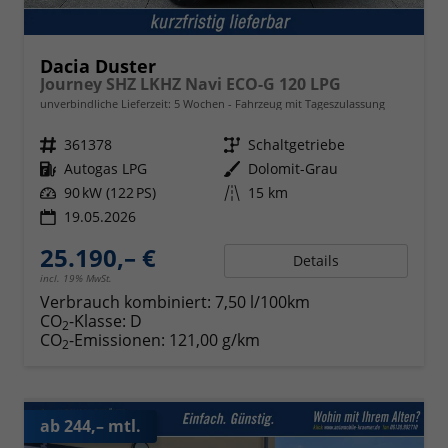
Dacia Duster
Journey SHZ LKHZ Navi ECO-G 120 LPG
unverbindliche Lieferzeit:
5 Wochen
Fahrzeug mit Tageszulassung
Fahrzeugnr.
361378
Getriebe
Schaltgetriebe
Kraftstoff
Autogas LPG
Außenfarbe
Dolomit-Grau
Leistung
90 kW (122 PS)
Kilometerstand
15 km
19.05.2026
25.190,– €
Details
incl. 19% MwSt.
Verbrauch kombiniert:
7,50 l/100km
CO
-Klasse:
D
2
CO
-Emissionen:
121,00 g/km
2
ab 244,– mtl.