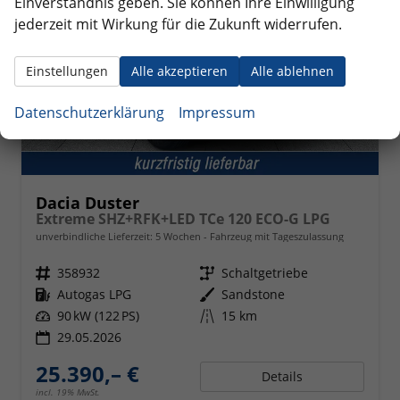
Einverständnis geben. Sie können Ihre Einwilligung
jederzeit mit Wirkung für die Zukunft widerrufen.
Einstellungen
Alle akzeptieren
Alle ablehnen
Datenschutzerklärung
Impressum
Dacia Duster
Extreme SHZ+RFK+LED TCe 120 ECO-G LPG
unverbindliche Lieferzeit:
5 Wochen
Fahrzeug mit Tageszulassung
Fahrzeugnr.
358932
Getriebe
Schaltgetriebe
Kraftstoff
Autogas LPG
Außenfarbe
Sandstone
Leistung
90 kW (122 PS)
Kilometerstand
15 km
29.05.2026
25.390,– €
Details
incl. 19% MwSt.