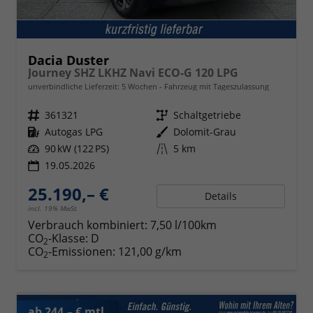
Dacia Duster
Journey SHZ LKHZ Navi ECO-G 120 LPG
unverbindliche Lieferzeit:
5 Wochen
Fahrzeug mit Tageszulassung
Fahrzeugnr.
361321
Getriebe
Schaltgetriebe
Kraftstoff
Autogas LPG
Außenfarbe
Dolomit-Grau
Leistung
90 kW (122 PS)
Kilometerstand
5 km
19.05.2026
25.190,– €
Details
incl. 19% MwSt.
Verbrauch kombiniert:
7,50 l/100km
CO
-Klasse:
D
2
CO
-Emissionen:
121,00 g/km
2
ab 244,– € mtl.