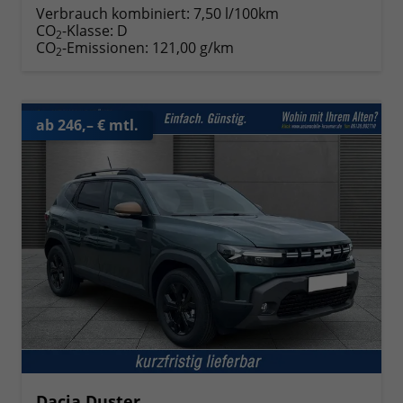
Verbrauch kombiniert:
7,50 l/100km
CO
-Klasse:
D
2
CO
-Emissionen:
121,00 g/km
2
ab 246,– € mtl.
Dacia Duster