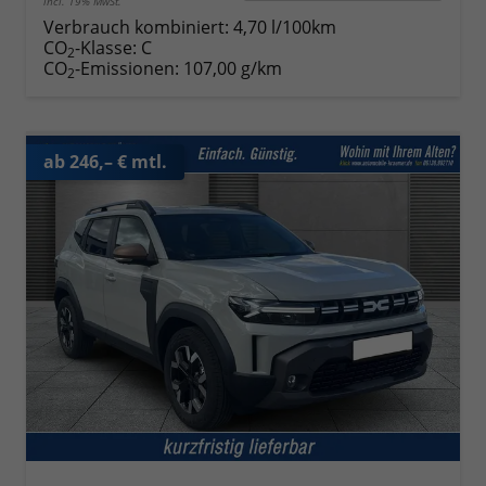
incl. 19% MwSt.
Verbrauch kombiniert:
4,70 l/100km
CO
-Klasse:
C
2
CO
-Emissionen:
107,00 g/km
2
ab 246,– € mtl.