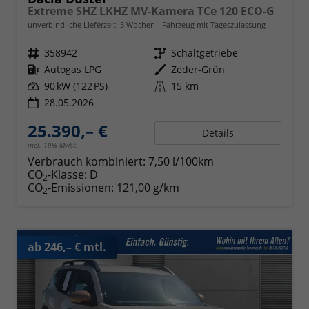
Extreme SHZ LKHZ MV-Kamera TCe 120 ECO-G
unverbindliche Lieferzeit:
5 Wochen
Fahrzeug mit Tageszulassung
Fahrzeugnr.
358942
Getriebe
Schaltgetriebe
Kraftstoff
Autogas LPG
Außenfarbe
Zeder-Grün
Leistung
90 kW (122 PS)
Kilometerstand
15 km
28.05.2026
25.390,– €
Details
incl. 19% MwSt.
Verbrauch kombiniert:
7,50 l/100km
CO
-Klasse:
D
2
CO
-Emissionen:
121,00 g/km
2
ab 246,– € mtl.