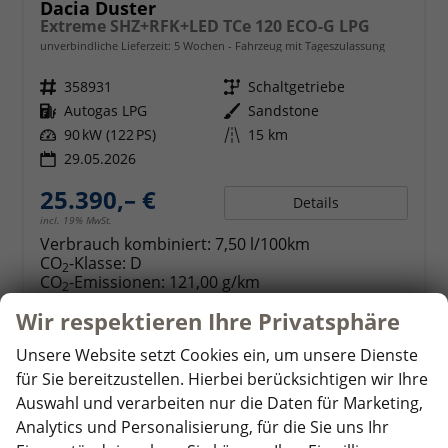
Dacia Duster
Extreme SHZ+RFK+LED TCe 120 ECO-G LPG
unverbindliche Lieferzeit:
5 Wochen
Fahrzeug mit Tageszulassung
Fahrzeugnr.
358931
Getriebe
Schaltgetriebe
Kraftstoff
Autogas LPG
Außenfarbe
Sandstone
Leistung
90 kW (122 PS)
Kilometerstand
15 km
29.05.2026
25.390,– €
Details
incl. 19% MwSt.
Verbrauch kombiniert:
7,50 l/100km
CO
-Klasse:
D
2
CO
-Emissionen:
121,00 g/km
2
Wir respektieren Ihre Privatsphäre
Unsere Website setzt Cookies ein, um unsere Dienste
ab 246,– € mtl.
für Sie bereitzustellen. Hierbei berücksichtigen wir Ihre
Auswahl und verarbeiten nur die Daten für Marketing,
Analytics und Personalisierung, für die Sie uns Ihr