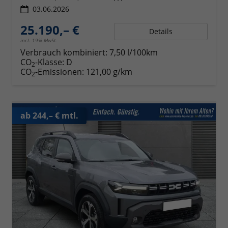
03.06.2026
25.190,– €
Details
incl. 19% MwSt.
Verbrauch kombiniert:
7,50 l/100km
CO
-Klasse:
D
2
CO
-Emissionen:
121,00 g/km
2
ab 244,– € mtl.