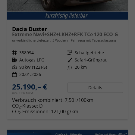
Dacia Duster
Extreme Navi+SHZ+LKHZ+RFK TCe 120 ECO-G
unverbindliche Lieferzeit:
5 Wochen
Fahrzeug mit Tageszulassung
Fahrzeugnr.
358994
Getriebe
Schaltgetriebe
Kraftstoff
Autogas LPG
Außenfarbe
Safari-Grüngrau
Leistung
90 kW (122 PS)
Kilometerstand
20 km
20.01.2026
25.190,– €
Details
incl. 19% MwSt.
Verbrauch kombiniert:
7,50 l/100km
CO
-Klasse:
D
2
CO
-Emissionen:
121,00 g/km
2