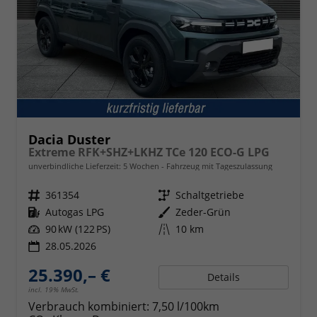
Dacia Duster
Extreme RFK+SHZ+LKHZ TCe 120 ECO-G LPG
unverbindliche Lieferzeit:
5 Wochen
Fahrzeug mit Tageszulassung
Fahrzeugnr.
361354
Getriebe
Schaltgetriebe
Kraftstoff
Autogas LPG
Außenfarbe
Zeder-Grün
Leistung
90 kW (122 PS)
Kilometerstand
10 km
28.05.2026
25.390,– €
Details
incl. 19% MwSt.
Verbrauch kombiniert:
7,50 l/100km