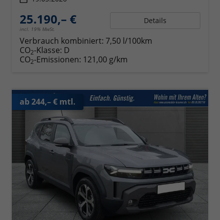
25.190,– €
Details
incl. 19% MwSt.
Verbrauch kombiniert:
7,50 l/100km
CO
-Klasse:
D
2
CO
-Emissionen:
121,00 g/km
2
ab 244,– € mtl.