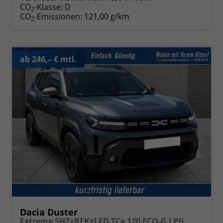
CO
-Klasse:
D
2
CO
-Emissionen:
121,00 g/km
2
ab 246,– € mtl.
Dacia Duster
Extreme SHZ+RFK+LED TCe 120 ECO-G LPG