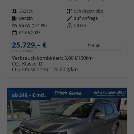
Fahrzeugnr.
362159
Getriebe
Schaltgetriebe
Kraftstoff
Benzin
Außenfarbe
auf Anfrage
Leistung
96 kW (131 PS)
Kilometerstand
50 km
01.06.2025
25.729,– €
Details
incl. 19% MwSt.
Verbrauch kombiniert:
5,00 l/100km
CO
-Klasse:
D
2
CO
-Emissionen:
124,00 g/km
2
ab 249,– € mtl.