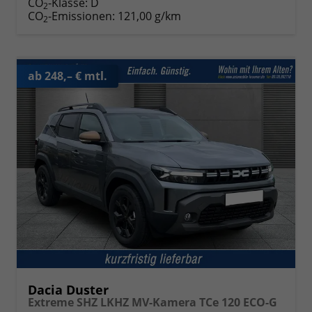
CO
-Klasse:
D
2
CO
-Emissionen:
121,00 g/km
2
ab 248,– € mtl.
Dacia Duster
Extreme SHZ LKHZ MV-Kamera TCe 120 ECO-G