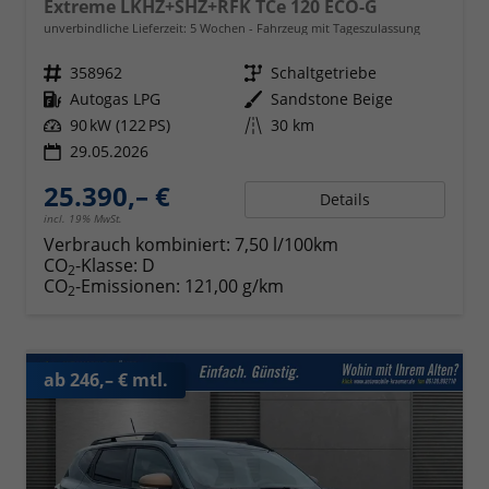
Extreme LKHZ+SHZ+RFK TCe 120 ECO-G
unverbindliche Lieferzeit:
5 Wochen
Fahrzeug mit Tageszulassung
Fahrzeugnr.
358962
Getriebe
Schaltgetriebe
Kraftstoff
Autogas LPG
Außenfarbe
Sandstone Beige
Leistung
90 kW (122 PS)
Kilometerstand
30 km
29.05.2026
25.390,– €
Details
incl. 19% MwSt.
Verbrauch kombiniert:
7,50 l/100km
CO
-Klasse:
D
2
CO
-Emissionen:
121,00 g/km
2
ab 246,– € mtl.