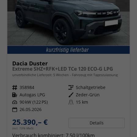
Dacia Duster
Extreme SHZ+RFK+LED TCe 120 ECO-G LPG
unverbindliche Lieferzeit:
5 Wochen
Fahrzeug mit Tageszulassung
Fahrzeugnr.
358984
Getriebe
Schaltgetriebe
Kraftstoff
Autogas LPG
Außenfarbe
Zeder-Grün
Leistung
90 kW (122 PS)
Kilometerstand
15 km
26.05.2026
25.390,– €
Details
incl. 19% MwSt.
Verbrauch kombiniert:
7,50 l/100km