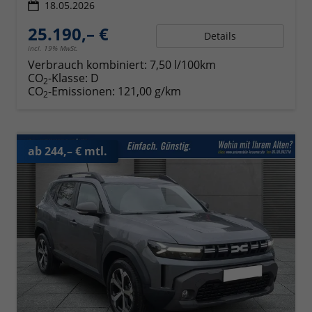
18.05.2026
25.190,– €
Details
incl. 19% MwSt.
Verbrauch kombiniert:
7,50 l/100km
CO
-Klasse:
D
2
CO
-Emissionen:
121,00 g/km
2
ab 244,– € mtl.