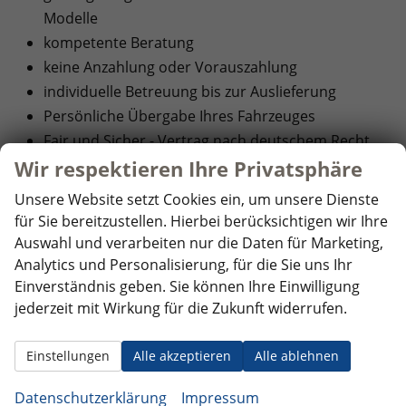
Modelle
kompetente Beratung
keine Anzahlung oder Vorauszahlung
individuelle Betreuung bis zur Auslieferung
Persönliche Übergabe Ihres Fahrzeuges
Fair und Sicher - Vertrag nach deutschem Recht
Wir respektieren Ihre Privatsphäre
Unsere Website setzt Cookies ein, um unsere Dienste
für Sie bereitzustellen. Hierbei berücksichtigen wir Ihre
Hersteller
Auswahl und verarbeiten nur die Daten für Marketing,
Analytics und Personalisierung, für die Sie uns Ihr
Einverständnis geben. Sie können Ihre Einwilligung
Alle
Audi
(51)
jederzeit mit Wirkung für die Zukunft widerrufen.
Fahrzeuge
Alle
BYD
(3)
von
Fahrzeuge
Alle
Citroen
(31)
Einstellungen
Alle akzeptieren
Alle ablehnen
Audi
von
Fahrzeuge
Alle
Cupra
(184)
anzeigen
BYD
Datenschutzerklärung
Impressum
von