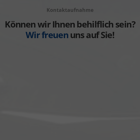
Volvo
von
anzeigen
Kontaktaufnahme
Weitere
anzeigen
Können wir Ihnen behilflich sein?
Wir freuen
uns auf Sie!