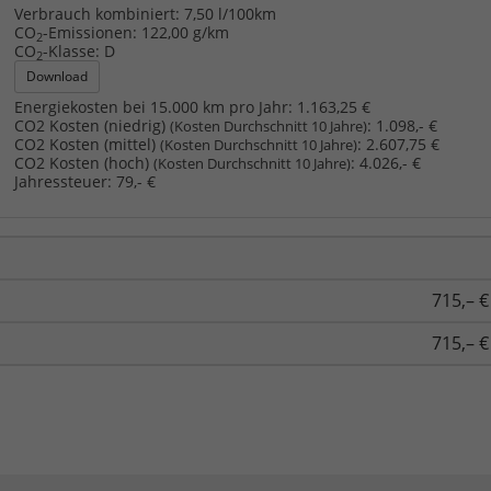
Verbrauch kombiniert:
7,50 l/100km
CO
-Emissionen:
122,00 g/km
2
CO
-Klasse:
D
2
Download
Energiekosten bei 15.000 km pro Jahr:
1.163,25 €
CO2 Kosten (niedrig)
:
1.098,- €
(Kosten Durchschnitt 10 Jahre)
CO2 Kosten (mittel)
:
2.607,75 €
(Kosten Durchschnitt 10 Jahre)
CO2 Kosten (hoch)
:
4.026,- €
(Kosten Durchschnitt 10 Jahre)
Jahressteuer:
79,- €
715,– €
715,– €