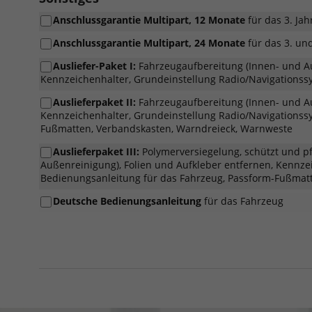
Anschlussgarantie Multipart, 12 Monate
für das 3. Jah
Anschlussgarantie Multipart, 24 Monate
für das 3. und
Ausliefer-Paket I:
Fahrzeugaufbereitung (Innen- und Au
Kennzeichenhalter, Grundeinstellung Radio/Navigationss
Auslieferpaket II:
Fahrzeugaufbereitung (Innen- und Au
Kennzeichenhalter, Grundeinstellung Radio/Navigationss
Fußmatten, Verbandskasten, Warndreieck, Warnweste
Auslieferpaket III:
Polymerversiegelung, schützt und pf
Außenreinigung), Folien und Aufkleber entfernen, Kennze
Bedienungsanleitung für das Fahrzeug, Passform-Fußmat
Deutsche Bedienungsanleitung
für das Fahrzeug