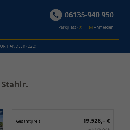
06135-940 950
Parkplatz (
0
)
Anmelden
FÜR HÄNDLER (B2B)
Stahlr.
19.528,– €
Gesamtpreis
incl. 19% MwSt.