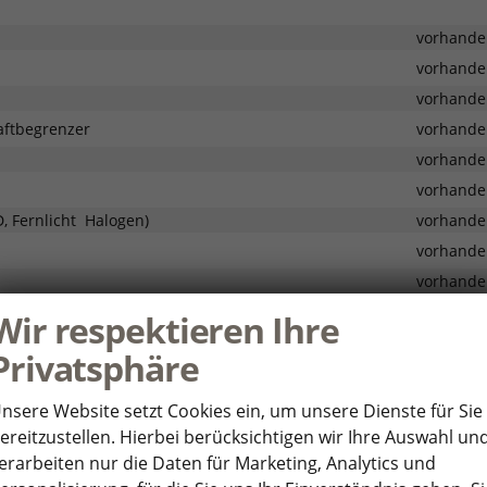
vorhande
vorhande
vorhande
aftbegrenzer
vorhande
vorhande
vorhande
 Fernlicht  Halogen)
vorhande
vorhande
vorhande
rhilfe) (nicht i.V.m. Expression/Journey für Hybrid-G 150 4x4)
Wir respektieren Ihre
vorhande
Privatsphäre
vorhande
vorhande
nsere Website setzt Cookies ein, um unsere Dienste für Sie
vorhande
ereitzustellen. Hierbei berücksichtigen wir Ihre Auswahl un
vorhande
erarbeiten nur die Daten für Marketing, Analytics und
vorhande