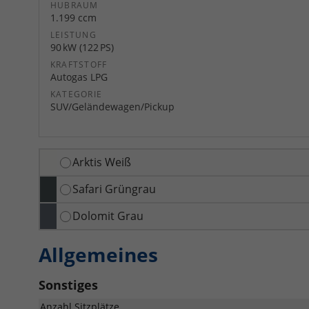
HUBRAUM
1.199 ccm
LEISTUNG
90 kW (122 PS)
KRAFTSTOFF
Autogas LPG
KATEGORIE
SUV/Geländewagen/Pickup
Arktis Weiß
Safari Grüngrau
Dolomit Grau
Allgemeines
Sonstiges
Anzahl Sitzplätze