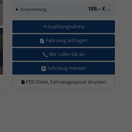
189,– €
Finanzierung
mtl.
Inzahlungnahme
Fahrzeug anfragen
Wir rufen Sie an
Fahrzeug merken
PDF-Datei, Fahrzeugexposé drucken