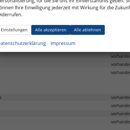
ersonalisierung, für die Sie uns Ihr Einverständnis geben. Si
önnen Ihre Einwilligung jederzeit mit Wirkung für die Zukunf
vorhande
iderrufen.
vorhande
vorhande
Einstellungen
Alle akzeptieren
Alle ablehnen
vorhande
vorhande
atenschutzerklärung
Impressum
vorhande
vorhande
vorhande
vorhande
r
vorhande
vorhande
vorhande
vorhande