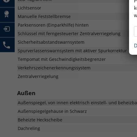
P
k
Lichtsensor
w
Manuelle Feststellbremse
Parksensoren (Einparkhilfe) hinten
Schlüssel mit ferngesteuerter Zentralverriegelung
Sicherheitsabstandswarnsystem
D
Spurverlassenswarnsystem mit aktiver Spurkorrektur
Tempomat mit Geschwindigkeitsbegrenzer
Verkehrszeichenerkennungssystem
Zentralverriegelung
Außen
Außenspiegel, von innen elektrisch einstell- und beheizba
Außenspiegelgehäuse in Schwarz
Beheizte Heckscheibe
Dachreling