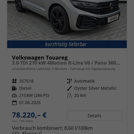
Volkswagen Touareg
3.0 TDI 210 kW 4Motion R-Line V6 / Pano 360Grad
unverbindliche Lieferzeit:
5 Wochen
Fahrzeug mit Tageszulassung
Fahrzeugnr.
357618
Getriebe
Automatik
Kraftstoff
Diesel
Außenfarbe
Oyster Silver Metallic
Leistung
210 kW (286 PS)
Kilometerstand
20 km
01.06.2026
78.220,– €
Details
incl. 19% MwSt.
Verbrauch kombiniert:
8,60 l/100km
CO
-Klasse:
G