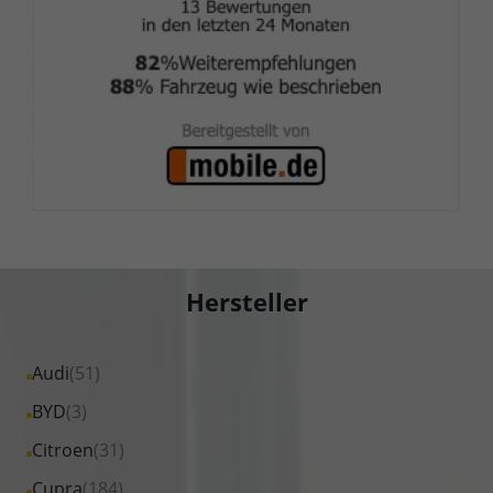
Hersteller
Alle
Audi
(51)
Fahrzeuge
Alle
BYD
(3)
von
Fahrzeuge
Alle
Citroen
(31)
Audi
von
Fahrzeuge
Alle
Cupra
(184)
anzeigen