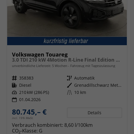
Volkswagen Touareg
3.0 TDI 210 kW 4Motion R-Line Final Edition V6 Black Edition, HuD, Luft, Standheizung, Pano, Dynaudio, Leder, AHK, Navi, Side, Winter, 5 J.-Garantie
unverbindliche Lieferzeit:
5 Wochen
Fahrzeug mit Tageszulassung
Fahrzeugnr.
358383
Getriebe
Automatik
Kraftstoff
Diesel
Außenfarbe
Grenadillschwarz Metallic
Leistung
210 kW (286 PS)
Kilometerstand
10 km
01.04.2026
80.745,– €
Details
incl. 19% MwSt.
Verbrauch kombiniert:
8,60 l/100km
CO
-Klasse:
G
2