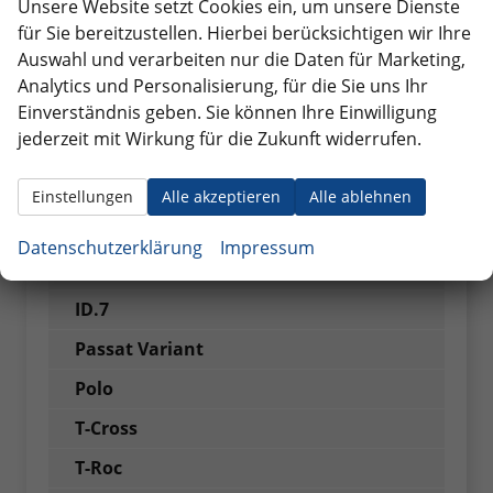
Unsere Website setzt Cookies ein, um unsere Dienste
Golf GTI
für Sie bereitzustellen. Hierbei berücksichtigen wir Ihre
Auswahl und verarbeiten nur die Daten für Marketing,
Golf Variant
Analytics und Personalisierung, für die Sie uns Ihr
ID. BUZZ
Einverständnis geben. Sie können Ihre Einwilligung
jederzeit mit Wirkung für die Zukunft widerrufen.
ID. BUZZ Cargo
ID.3
Einstellungen
Alle akzeptieren
Alle ablehnen
ID.4
Datenschutzerklärung
Impressum
ID.5
ID.7
Passat Variant
Polo
T-Cross
T-Roc