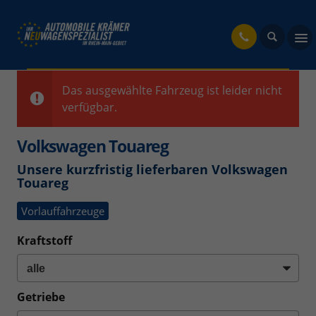
fahrzeug
Das ausgewählte Fahrzeug ist leider nicht
verfügbar.
Volkswagen Touareg
Unsere kurzfristig lieferbaren Volkswagen
Touareg
Vorlauffahrzeuge
Kraftstoff
Getriebe