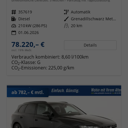
unverbindliche Lieferzeit:
5 Wochen
Fahrzeug mit Tageszulassung
Fahrzeugnr.
357619
Getriebe
Automatik
Kraftstoff
Diesel
Außenfarbe
Grenadillschwarz Metallic
Leistung
210 kW (286 PS)
Kilometerstand
20 km
01.06.2026
78.220,– €
Details
incl. 19% MwSt.
Verbrauch kombiniert:
8,60 l/100km
CO
-Klasse:
G
2
CO
-Emissionen:
225,00 g/km
2
ab 782,– € mtl.