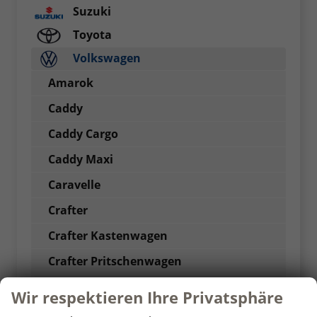
Suzuki
Toyota
Volkswagen
Amarok
Caddy
Caddy Cargo
Caddy Maxi
Caravelle
Crafter
Crafter Kastenwagen
Crafter Pritschenwagen
e-Transporter Kastenwagen
Wir respektieren Ihre Privatsphäre
Golf