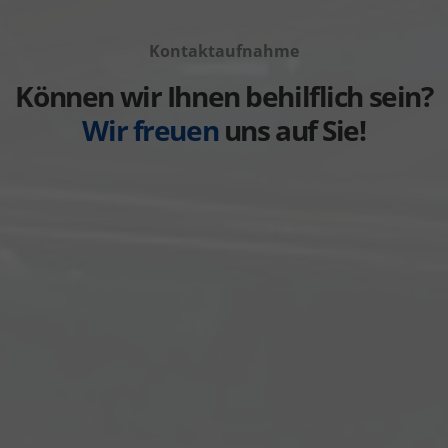
Fahrzeuge
anzeigen
Volvo
von
anzeigen
Kontaktaufnahme
Weitere
anzeigen
Können wir Ihnen behilflich sein?
Wir freuen
uns auf Sie!