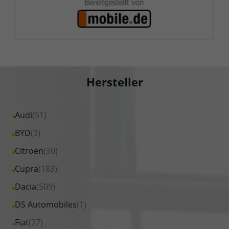
Hersteller
Alle
Audi
(51)
Fahrzeuge
Alle
BYD
(3)
von
Fahrzeuge
Alle
Citroen
(30)
Audi
von
Fahrzeuge
Alle
Cupra
(183)
anzeigen
BYD
von
Fahrzeuge
Alle
Dacia
(509)
anzeigen
Citroen
von
Fahrzeuge
Alle
DS Automobiles
(1)
anzeigen
Cupra
von
Fahrzeuge
Alle
Fiat
(27)
anzeigen
Dacia