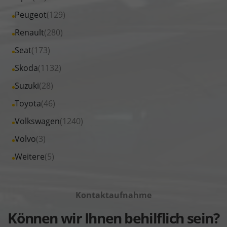
MINI
von
Fahrzeuge
Alle
Peugeot
(129)
anzeigen
Nissan
von
Fahrzeuge
Alle
Renault
(280)
anzeigen
Opel
von
Fahrzeuge
Alle
Seat
(173)
anzeigen
Peugeot
von
Fahrzeuge
Alle
Skoda
(1132)
anzeigen
Renault
von
Fahrzeuge
Alle
Suzuki
(28)
anzeigen
Seat
von
Fahrzeuge
Alle
Toyota
(46)
anzeigen
Skoda
von
Fahrzeuge
Alle
Volkswagen
(1240)
anzeigen
Suzuki
von
Fahrzeuge
Alle
Volvo
(3)
anzeigen
Toyota
von
Fahrzeuge
Alle
Weitere
(5)
anzeigen
Volkswagen
von
Fahrzeuge
anzeigen
Volvo
von
anzeigen
Kontaktaufnahme
Weitere
anzeigen
Können wir Ihnen behilflich sein?