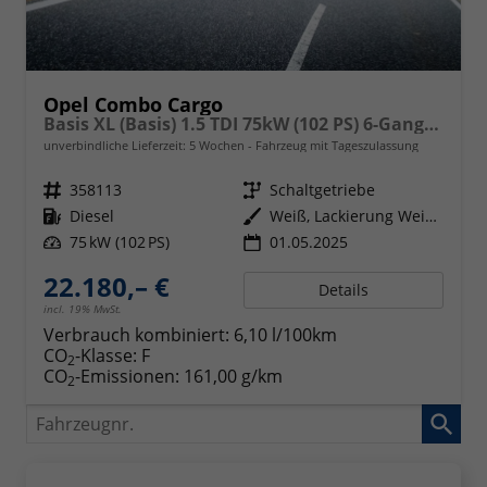
Opel Combo Cargo
Basis XL (Basis) 1.5 TDI 75kW (102 PS) 6-Gang-Schaltgetriebe
unverbindliche Lieferzeit:
5 Wochen
Fahrzeug mit Tageszulassung
Fahrzeugnr.
358113
Getriebe
Schaltgetriebe
Kraftstoff
Diesel
Außenfarbe
Weiß, Lackierung Weiss Ic
Leistung
75 kW (102 PS)
01.05.2025
22.180,– €
Details
incl. 19% MwSt.
Verbrauch kombiniert:
6,10 l/100km
CO
-Klasse:
F
2
CO
-Emissionen:
161,00 g/km
2
Fahrzeugnr.