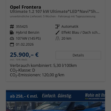
Opel Frontera
Ultimate 1.2 107 kW Ultimate*LED*Navi*Shzg*BFS*PDC*Cam*17"
unverbindliche Lieferzeit:
5 Wochen
Fahrzeug mit Tageszulassung
Fahrzeugnr.
355425
Getriebe
Automatik
Kraftstoff
Hybrid Benzin
Außenfarbe
Effekt Blau / Dach schwarz
Leistung
107 kW (145 PS)
Kilometerstand
20 km
01.02.2026
25.900,– €
Details
incl. 19% MwSt.
Verbrauch kombiniert:
5,30 l/100km
CO
-Klasse:
D
2
CO
-Emissionen:
120,00 g/km
2
ab 258,– € mtl.