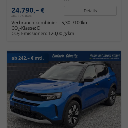
24.790,– €
Details
incl. 19% MwSt.
Verbrauch kombiniert:
5,30 l/100km
CO
-Klasse:
D
2
CO
-Emissionen:
120,00 g/km
2
ab 242,– € mtl.