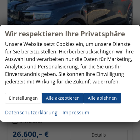
Wir respektieren Ihre Privatsphäre
Unsere Website setzt Cookies ein, um unsere Dienste
für Sie bereitzustellen. Hierbei berücksichtigen wir Ihre
Auswahl und verarbeiten nur die Daten für Marketing,
Analytics und Personalisierung, für die Sie uns Ihr
Opel Frontera
Einverständnis geben. Sie können Ihre Einwilligung
Ultimate 1.2 107 kW Ultimate*7Sitze*LED*Navi*Shzg*PDC*Cam*
jederzeit mit Wirkung für die Zukunft widerrufen.
unverbindliche Lieferzeit:
5 Wochen
Fahrzeug mit Tageszulassung
Einstellungen
Alle akzeptieren
Alle ablehnen
Fahrzeugnr.
355428
Getriebe
Automatik
Kraftstoff
Hybrid Benzin
Außenfarbe
Karbonschwarz
Datenschutzerklärung
Impressum
Leistung
107 kW (145 PS)
Kilometerstand
20 km
01.02.2026
26.600,– €
Details