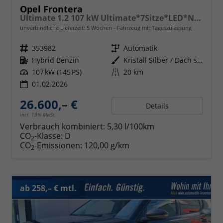
Opel Frontera
Ultimate 1.2 107 kW Ultimate*7Sitze*LED*Navi*Shzg*PDC*Cam*
unverbindliche Lieferzeit:
5 Wochen
Fahrzeug mit Tageszulassung
Fahrzeugnr.
353982
Getriebe
Automatik
Kraftstoff
Hybrid Benzin
Außenfarbe
Kristall Silber / Dach schwarz
Leistung
107 kW (145 PS)
Kilometerstand
20 km
01.02.2026
26.600,– €
Details
incl. 19% MwSt.
Verbrauch kombiniert:
5,30 l/100km
CO
-Klasse:
D
2
CO
-Emissionen:
120,00 g/km
2
ab 258,– € mtl.