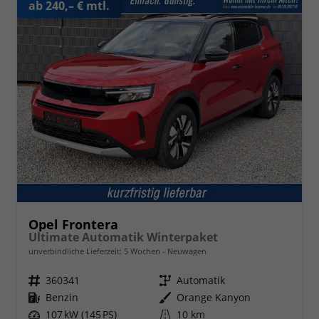
ab 240,– € mtl.
Opel Frontera
Ultimate Automatik Winterpaket
unverbindliche Lieferzeit:
5 Wochen
Neuwagen
Fahrzeugnr.
360341
Getriebe
Automatik
Kraftstoff
Benzin
Außenfarbe
Orange Kanyon
Leistung
107 kW (145 PS)
Kilometerstand
10 km