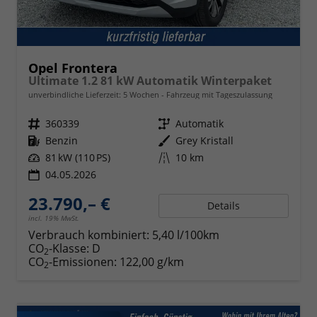
Opel Frontera
Ultimate 1.2 81 kW Automatik Winterpaket
unverbindliche Lieferzeit:
5 Wochen
Fahrzeug mit Tageszulassung
Fahrzeugnr.
360339
Getriebe
Automatik
Kraftstoff
Benzin
Außenfarbe
Grey Kristall
Leistung
81 kW (110 PS)
Kilometerstand
10 km
04.05.2026
23.790,– €
Details
incl. 19% MwSt.
Verbrauch kombiniert:
5,40 l/100km
CO
-Klasse:
D
2
CO
-Emissionen:
122,00 g/km
2