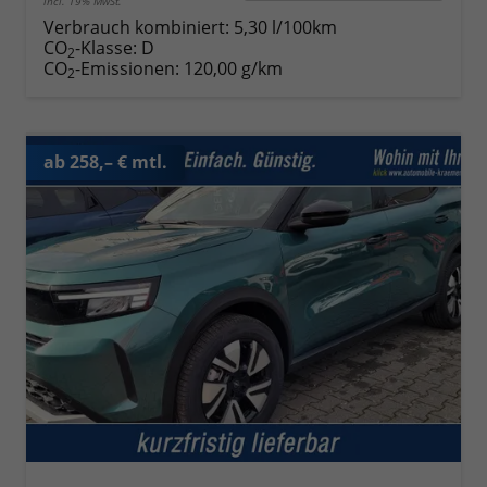
incl. 19% MwSt.
Verbrauch kombiniert:
5,30 l/100km
CO
-Klasse:
D
2
CO
-Emissionen:
120,00 g/km
2
ab 258,– € mtl.