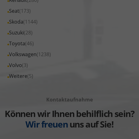
anzeigen
Opel
von
Fahrzeuge
Alle
Seat
(173)
anzeigen
Peugeot
von
Fahrzeuge
Alle
Skoda
(1144)
anzeigen
Renault
von
Fahrzeuge
Alle
Suzuki
(28)
anzeigen
Seat
von
Fahrzeuge
Alle
Toyota
(46)
anzeigen
Skoda
von
Fahrzeuge
Alle
Volkswagen
(1238)
anzeigen
Suzuki
von
Fahrzeuge
Alle
Volvo
(3)
anzeigen
Toyota
von
Fahrzeuge
Alle
Weitere
(5)
anzeigen
Volkswagen
von
Fahrzeuge
anzeigen
Volvo
von
anzeigen
Kontaktaufnahme
Weitere
anzeigen
Können wir Ihnen behilflich sein?
Wir freuen
uns auf Sie!