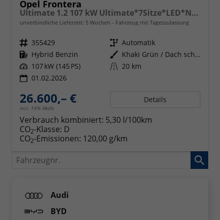
Opel Frontera
Ultimate 1.2 107 kW Ultimate*7Sitze*LED*Navi*Shzg*PDC*Cam*
unverbindliche Lieferzeit:
5 Wochen
Fahrzeug mit Tageszulassung
Fahrzeugnr.
355429
Getriebe
Automatik
Kraftstoff
Hybrid Benzin
Außenfarbe
Khaki Grün / Dach schwarz
Leistung
107 kW (145 PS)
Kilometerstand
20 km
01.02.2026
26.600,– €
Details
incl. 19% MwSt.
Verbrauch kombiniert:
5,30 l/100km
CO
-Klasse:
D
2
CO
-Emissionen:
120,00 g/km
2
Fahrzeugnr.
Audi
BYD