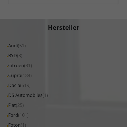
Hersteller
Alle
Audi
(51)
Fahrzeuge
Alle
BYD
(3)
von
Fahrzeuge
Alle
Citroen
(31)
Audi
von
Fahrzeuge
Alle
Cupra
(184)
anzeigen
BYD
von
Fahrzeuge
Alle
Dacia
(519)
anzeigen
Citroen
von
Fahrzeuge
Alle
DS Automobiles
(1)
anzeigen
Cupra
von
Fahrzeuge
Alle
Fiat
(25)
anzeigen
Dacia
von
Fahrzeuge
Alle
Ford
(101)
anzeigen
DS
von
Fahrzeuge
Alle
Foton
(1)
Automobiles