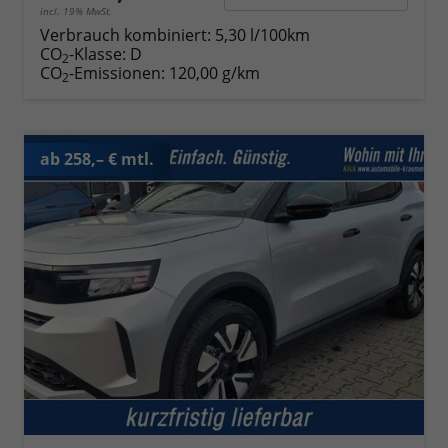
incl. 19% MwSt.
Verbrauch kombiniert:
5,30 l/100km
CO
-Klasse:
D
2
CO
-Emissionen:
120,00 g/km
2
ab 258,– € mtl.