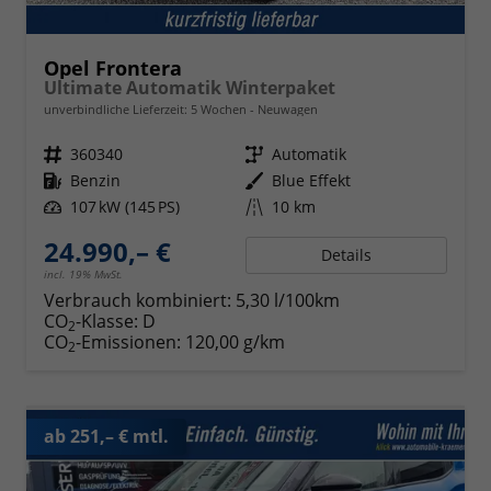
Opel Frontera
Ultimate Automatik Winterpaket
unverbindliche Lieferzeit:
5 Wochen
Neuwagen
Fahrzeugnr.
360340
Getriebe
Automatik
Kraftstoff
Benzin
Außenfarbe
Blue Effekt
Leistung
107 kW (145 PS)
Kilometerstand
10 km
24.990,– €
Details
incl. 19% MwSt.
Verbrauch kombiniert:
5,30 l/100km
CO
-Klasse:
D
2
CO
-Emissionen:
120,00 g/km
2
ab 251,– € mtl.