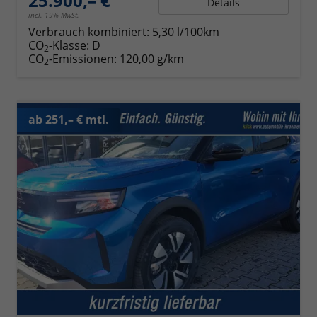
25.900,– €
Details
incl. 19% MwSt.
Verbrauch kombiniert:
5,30 l/100km
CO
-Klasse:
D
2
CO
-Emissionen:
120,00 g/km
2
ab 251,– € mtl.