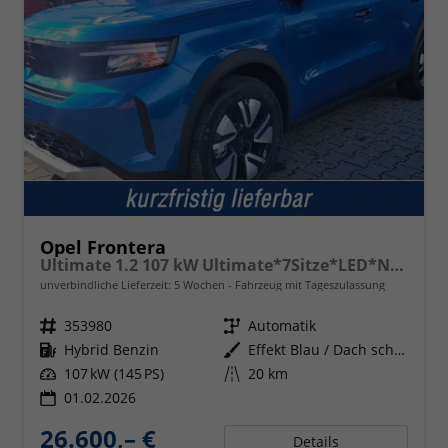
Opel Frontera
Ultimate 1.2 107 kW Ultimate*7Sitze*LED*Navi*Shzg*PDC*Cam*
unverbindliche Lieferzeit:
5 Wochen
Fahrzeug mit Tageszulassung
Fahrzeugnr.
353980
Getriebe
Automatik
Kraftstoff
Hybrid Benzin
Außenfarbe
Effekt Blau / Dach schwarz
Leistung
107 kW (145 PS)
Kilometerstand
20 km
01.02.2026
26.600,– €
Details