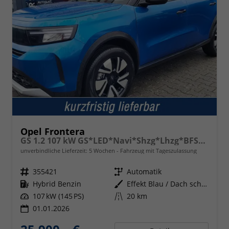
Opel Frontera
GS 1.2 107 kW GS*LED*Navi*Shzg*Lhzg*BFS*PDC*Cam*17"
unverbindliche Lieferzeit:
5 Wochen
Fahrzeug mit Tageszulassung
Fahrzeugnr.
355421
Getriebe
Automatik
Kraftstoff
Hybrid Benzin
Außenfarbe
Effekt Blau / Dach schwarz
Leistung
107 kW (145 PS)
Kilometerstand
20 km
01.01.2026