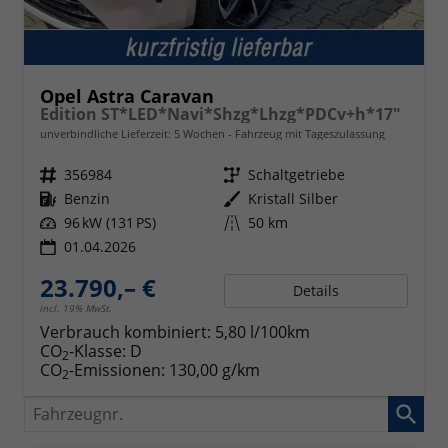
Opel Astra Caravan
Edition ST*LED*Navi*Shzg*Lhzg*PDCv+h*17"
unverbindliche Lieferzeit:
5 Wochen
Fahrzeug mit Tageszulassung
Fahrzeugnr.
356984
Getriebe
Schaltgetriebe
Kraftstoff
Benzin
Außenfarbe
Kristall Silber
Leistung
96 kW (131 PS)
Kilometerstand
50 km
01.04.2026
23.790,– €
Details
incl. 19% MwSt.
Verbrauch kombiniert:
5,80 l/100km
CO
-Klasse:
D
2
CO
-Emissionen:
130,00 g/km
2
Fahrzeugnr.