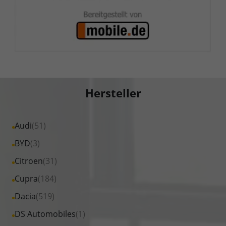
Hersteller
Alle
Audi
(51)
Fahrzeuge
Alle
BYD
(3)
von
Fahrzeuge
Alle
Citroen
(31)
Audi
von
Fahrzeuge
Alle
Cupra
(184)
anzeigen
BYD
von
Fahrzeuge
Alle
Dacia
(519)
anzeigen
Citroen
von
Fahrzeuge
Alle
DS Automobiles
(1)
anzeigen
Cupra
von