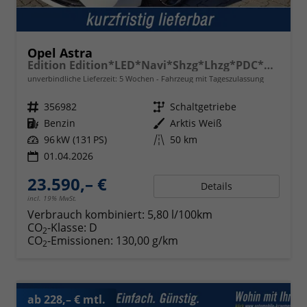
Opel Astra
Edition Edition*LED*Navi*Shzg*Lhzg*PDC*Cam*17Zoll*
unverbindliche Lieferzeit:
5 Wochen
Fahrzeug mit Tageszulassung
Fahrzeugnr.
356982
Getriebe
Schaltgetriebe
Kraftstoff
Benzin
Außenfarbe
Arktis Weiß
Leistung
96 kW (131 PS)
Kilometerstand
50 km
01.04.2026
23.590,– €
Details
incl. 19% MwSt.
Verbrauch kombiniert:
5,80 l/100km
CO
-Klasse:
D
2
CO
-Emissionen:
130,00 g/km
2
ab 228,– € mtl.