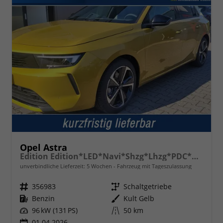
Opel Astra
Edition Edition*LED*Navi*Shzg*Lhzg*PDC*Cam*17Zoll*
unverbindliche Lieferzeit:
5 Wochen
Fahrzeug mit Tageszulassung
Fahrzeugnr.
356983
Getriebe
Schaltgetriebe
Kraftstoff
Benzin
Außenfarbe
Kult Gelb
Leistung
96 kW (131 PS)
Kilometerstand
50 km
01.04.2026