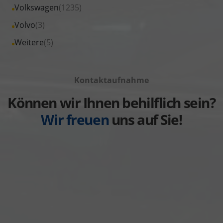
Fahrzeuge
Alle
Volkswagen
(1235)
anzeigen
Suzuki
von
Fahrzeuge
Alle
Volvo
(3)
anzeigen
Toyota
von
Fahrzeuge
Alle
Weitere
(5)
anzeigen
Volkswagen
von
Fahrzeuge
anzeigen
Volvo
von
anzeigen
Kontaktaufnahme
Weitere
anzeigen
Können wir Ihnen behilflich sein?
Wir freuen
uns auf Sie!