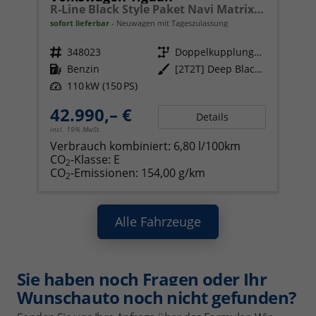
R-Line Black Style Paket Navi Matrix-LED ACC
sofort lieferbar
Neuwagen mit Tageszulassung
Fahrzeugnr.
348023
Getriebe
Doppelkupplungsgetriebe (DSG)
Kraftstoff
Benzin
Außenfarbe
[2T2T] Deep Black Perleffekt
Leistung
110 kW (150 PS)
42.990,– €
Details
incl. 19% MwSt.
Verbrauch kombiniert:
6,80 l/100km
CO
-Klasse:
E
2
CO
-Emissionen:
154,00 g/km
2
Alle Fahrzeuge
Sie haben noch Fragen oder Ihr
Wunschauto noch nicht gefunden?