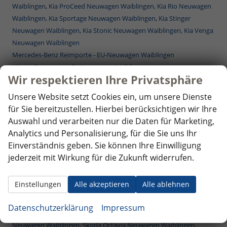
Waiblingen
,
Kia ProCeed Neuwagen Waiblingen,
Kia Rio Neuwagen
Waiblingen,
Kia Sportage Neuwagen Waiblingen
,
Kia Stinger
Neuwagen Waiblingen
,
Kia Stonic Neuwagen Waiblingen,
Kia Venga
Neuwagen Waiblingen
Mercedes-Benz Reimporte - EU-Neuwagen Waiblingen
Nissan Reimporte - EU Neuwagen Waiblingen
Wir respektieren Ihre Privatsphäre
Opel Reimporte - EU Neuwagen Waiblingen
Peugeot Reimporte - EU Neuwagen Waiblingen
Unsere Website setzt Cookies ein, um unsere Dienste
Renault Reimporte - EU Neuwagen Waiblingen
für Sie bereitzustellen. Hierbei berücksichtigen wir Ihre
Seat Reimporte - EU Neuwagen Waiblingen
Auswahl und verarbeiten nur die Daten für Marketing,
Seat Alhambra Neuwagen Waiblingen
,
Seat Arona Combi
Analytics und Personalisierung, für die Sie uns Ihr
Neuwagen Waiblingen
,
Seat Ateca Neuwagen Waiblingen
,
Seat Ibiza
Einverständnis geben. Sie können Ihre Einwilligung
Neuwagen Waiblingen
,
Seat Leon Neuwagen Waiblingen
,
Seat Leon
jederzeit mit Wirkung für die Zukunft widerrufen.
Sportstourer ST Neuwagen Waiblingen
,
Seat Tarraco Neuwagen
Waiblingen
Einstellungen
Alle akzeptieren
Alle ablehnen
Skoda Reimporte - EU Neuwagen Waiblingen
Skoda Fabia Neuwagen Waiblingen
,
Skoda Fabia Combi Neuwagen
Datenschutzerklärung
Impressum
Waiblingen
,
Skoda Karoq Neuwagen Waiblingen
,
Skoda Kodiaq
Neuwagen Waiblingen
,
Skoda Octavia Neuwagen Waiblingen
,