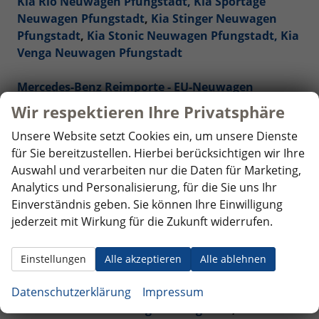
Kia Rio Neuwagen Pfungstadt,
Kia Sportage
Neuwagen Pfungstadt
,
Kia Stinger Neuwagen
Pfungstadt
,
Kia Stonic Neuwagen Pfungstadt,
Kia
Venga Neuwagen Pfungstadt
Mercedes-Benz Reimporte - EU-Neuwagen
Pfungstadt
Wir respektieren Ihre Privatsphäre
Unsere Website setzt Cookies ein, um unsere Dienste
Nissan Reimporte - EU Neuwagen Pfungstadt
für Sie bereitzustellen. Hierbei berücksichtigen wir Ihre
Auswahl und verarbeiten nur die Daten für Marketing,
Opel Reimporte - EU Neuwagen Pfungstadt
Analytics und Personalisierung, für die Sie uns Ihr
Einverständnis geben. Sie können Ihre Einwilligung
Peugeot Reimporte - EU Neuwagen Pfungstadt
jederzeit mit Wirkung für die Zukunft widerrufen.
Renault Reimporte - EU Neuwagen Pfungstadt
Einstellungen
Alle akzeptieren
Alle ablehnen
Seat Reimporte - EU Neuwagen Pfungstadt
Datenschutzerklärung
Impressum
Seat Alhambra Neuwagen Pfungstadt
,
Seat Arona