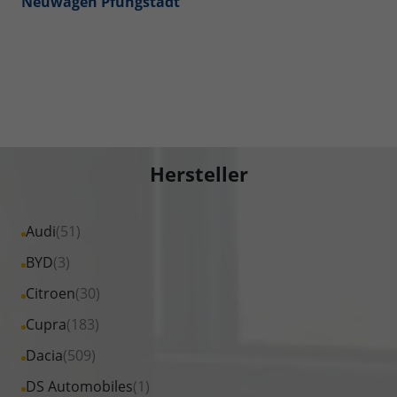
Neuwagen Pfungstadt
Hersteller
Alle
Audi
(51)
Fahrzeuge
Alle
BYD
(3)
von
Fahrzeuge
Alle
Citroen
(30)
Audi
von
Fahrzeuge
Alle
Cupra
(183)
anzeigen
BYD
von
Fahrzeuge
Alle
Dacia
(509)
anzeigen
Citroen
von
Fahrzeuge
Alle
DS Automobiles
(1)
anzeigen
Cupra