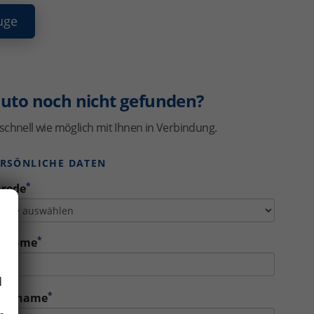
uge
uto noch nicht gefunden?
schnell wie möglich mit Ihnen in Verbindung.
ERSÖNLICHE DATEN
*
rede
*
orname
d
*
achname