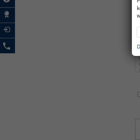
P
k
w
M
A
D