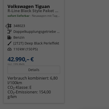
Volkswagen Tiguan
R-Line Black Style Paket Navi Matrix-LED ACC
sofort lieferbar
Neuwagen mit Tageszulassung
Fahrzeugnr.
348023
Getriebe
Doppelkupplungsgetriebe (DSG)
Kraftstoff
Benzin
Außenfarbe
[2T2T] Deep Black Perleffekt
Leistung
110 kW (150 PS)
42.990,– €
incl. 19% MwSt.
Details
Verbrauch kombiniert:
6,80
l/100km
CO
-Klasse:
E
2
CO
-Emissionen:
154,00
2
g/km