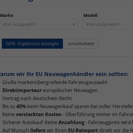
Marke
Modell
alles ausgewählt
alles ausgewählt
5078
Ergebnisse anzeigen
zurücksetzen
arum wir Ihr EU Neuwagenhändler sein sollten:
Große markenübergreifende Fahrzeugauswahl
Direktimporteur
europäischer Neuwagen
Vertrag nach deutschem Recht
Bis zu
45%
beim Neuwagenkauf sparen bei voller Herstelle
Keine
versteckten Kosten
- Überführung immer im Fahrze
Sicherer Autokauf: Keine
Anzahlung
- Fahrzeugpreis wird
Auf Wunsch
liefern
wir Ihren
EU-Reimport
direkt vor die 