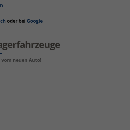
en
uch
oder bei
Googl
e
Lagerfahrzeuge
um vom neuen Auto!