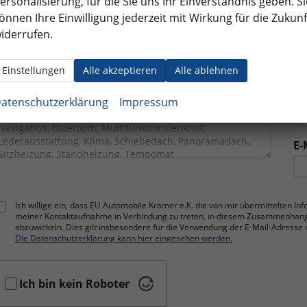
ersonalisierung, für die Sie uns Ihr Einverständnis geben. Si
önnen Ihre Einwilligung jederzeit mit Wirkung für die Zukunf
iderrufen.
*
Fi
aximaler Preis
Einstellungen
Alle akzeptieren
Alle ablehnen
Te
usstattungsmerkmale
atenschutzerklärung
Impressum
E-
Ich willige ein, dass EU Automobile Krämer e.K. die von mir übermittelten I
meiner Kontaktaufnahme in Verbindung zu treten, in diesem Zusammenhan
abzuwickeln. Dies gilt insbesondere für die Verwendung der E-Mail-Adres
Die Datenschutzerklärung kann hier eingesehen werden.
Ich bin kein Roboter