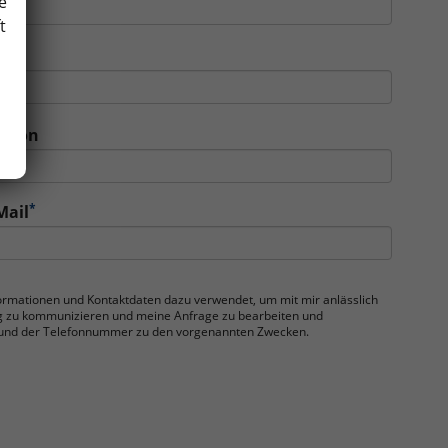
e
t
rma
lefon
*
Mail
nformationen und Kontaktdaten dazu verwendet, um mit mir anlässlich
g zu kommunizieren und meine Anfrage zu bearbeiten und
se und der Telefonnummer zu den vorgenannten Zwecken.