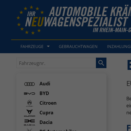
FAHRZEUGE
GEBRAUCHTWAGEN
INZAHLUN
Fahrzeugnr.
E
Audi
BYD
Be
Citroen
ei
Cupra
ne
Dacia
F