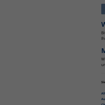
W
Bi
Ih
M
Wi
un
Si
Al
Au
Ci