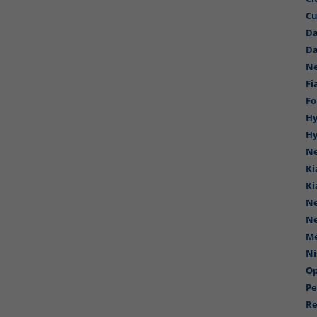
Cu
Da
Da
N
Fi
Fo
Hy
Hy
N
Ki
Ki
N
N
Me
Ni
Op
Pe
Re