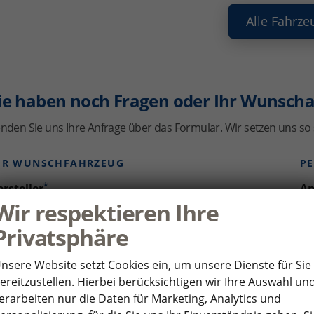
Alle Fahrze
ie haben noch Fragen oder Ihr Wunscha
nden Sie uns Ihre Anfrage über das Formular. Wir setzen uns so 
HR WUNSCHFAHRZEUG
P
*
rsteller
An
Wir respektieren Ihre
Privatsphäre
*
V
odell
nsere Website setzt Cookies ein, um unsere Dienste für Sie
ereitzustellen. Hierbei berücksichtigen wir Ihre Auswahl un
*
N
erarbeiten nur die Daten für Marketing, Analytics und
rstzulassung