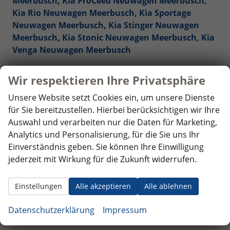
Meerbusch
,
Kia ProCeed Neuwagen Meerbusch,
Kia Rio Neuwagen Meerbusch,
Kia Sportage
Neuwagen Meerbusch
,
Kia Stinger Neuwagen
Meerbusch
,
Kia Stonic Neuwagen Meerbusch,
Kia
Venga Neuwagen Meerbusch
Mercedes-Benz Reimporte - EU-Neuwagen
Wir respektieren Ihre Privatsphäre
Meerbusch
Unsere Website setzt Cookies ein, um unsere Dienste
für Sie bereitzustellen. Hierbei berücksichtigen wir Ihre
Nissan Reimporte - EU Neuwagen Meerbusch
Auswahl und verarbeiten nur die Daten für Marketing,
Analytics und Personalisierung, für die Sie uns Ihr
Opel Reimporte - EU Neuwagen Meerbusch
Einverständnis geben. Sie können Ihre Einwilligung
jederzeit mit Wirkung für die Zukunft widerrufen.
Peugeot Reimporte - EU Neuwagen Meerbusch
Renault Reimporte - EU Neuwagen Meerbusch
Einstellungen
Alle akzeptieren
Alle ablehnen
Seat Reimporte - EU Neuwagen Meerbusch
Datenschutzerklärung
Impressum