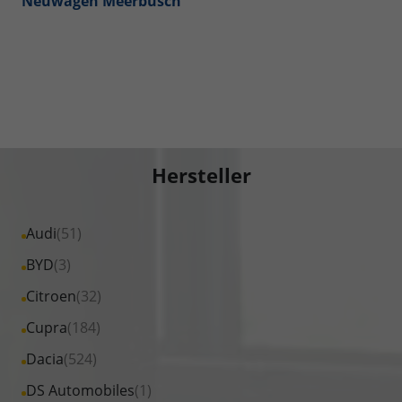
Neuwagen Meerbusch
Hersteller
Alle
Audi
(51)
Fahrzeuge
Alle
BYD
(3)
von
Fahrzeuge
Alle
Citroen
(32)
Audi
von
Fahrzeuge
Alle
Cupra
(184)
anzeigen
BYD
von
Fahrzeuge
Alle
Dacia
(524)
anzeigen
Citroen
von
Fahrzeuge
Alle
DS Automobiles
(1)
anzeigen
Cupra