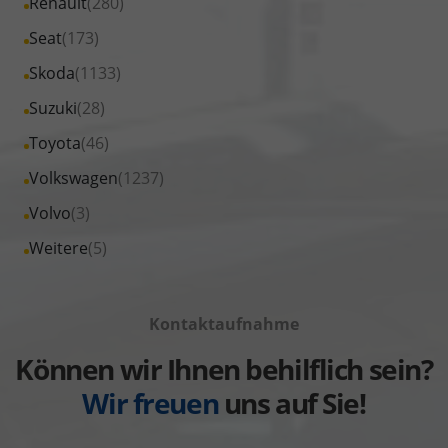
Alle
Renault
(280)
anzeigen
Opel
von
Fahrzeuge
Alle
Seat
(173)
anzeigen
Peugeot
von
Fahrzeuge
Alle
Skoda
(1133)
anzeigen
Renault
von
Fahrzeuge
Alle
Suzuki
(28)
anzeigen
Seat
von
Fahrzeuge
Alle
Toyota
(46)
anzeigen
Skoda
von
Fahrzeuge
Alle
Volkswagen
(1237)
anzeigen
Suzuki
von
Fahrzeuge
Alle
Volvo
(3)
anzeigen
Toyota
von
Fahrzeuge
Alle
Weitere
(5)
anzeigen
Volkswagen
von
Fahrzeuge
anzeigen
Volvo
von
anzeigen
Kontaktaufnahme
Weitere
anzeigen
Können wir Ihnen behilflich sein?
Wir freuen
uns auf Sie!