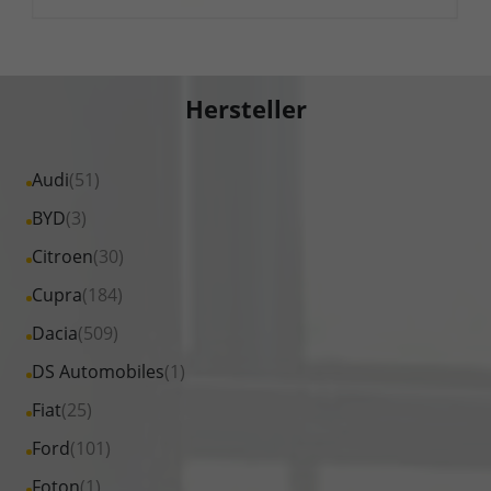
Hersteller
Alle
Audi
(51)
Fahrzeuge
Alle
BYD
(3)
von
Fahrzeuge
Alle
Citroen
(30)
Audi
von
Fahrzeuge
Alle
Cupra
(184)
anzeigen
BYD
von
Fahrzeuge
Alle
Dacia
(509)
anzeigen
Citroen
von
Fahrzeuge
Alle
DS Automobiles
(1)
anzeigen
Cupra
von
Fahrzeuge
Alle
Fiat
(25)
anzeigen
Dacia
von
Fahrzeuge
Alle
Ford
(101)
anzeigen
DS
von
Fahrzeuge
Alle
Foton
(1)
Automobiles