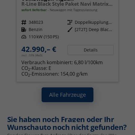
R-Line Black Style Paket Navi Matrix-LED ACC
sofort lieferbar
Neuwagen mit Tageszulassung
Fahrzeugnr.
348023
Getriebe
Doppelkupplungsgetriebe (DSG)
Kraftstoff
Benzin
Außenfarbe
[2T2T] Deep Black Perleffekt
Leistung
110 kW (150 PS)
42.990,– €
Details
incl. 19% MwSt.
Verbrauch kombiniert:
6,80 l/100km
CO
-Klasse:
E
2
CO
-Emissionen:
154,00 g/km
2
Alle Fahrzeuge
Sie haben noch Fragen oder Ihr
Wunschauto noch nicht gefunden?