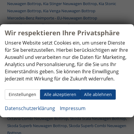
Neuwagen Bottrop
,
Kia Stinger Neuwagen Bottrop
,
Kia Stonic
Neuwagen Bottrop,
Kia Venga Neuwagen Bottrop
Mercedes-Benz Reimporte - EU-Neuwagen Bottrop
Nissan Reimporte - EU Neuwagen Bottrop
Wir respektieren Ihre Privatsphäre
Opel Reimporte - EU Neuwagen Bottrop
Peugeot Reimporte - EU Neuwagen Bottrop
Unsere Website setzt Cookies ein, um unsere Dienste
Renault Reimporte - EU Neuwagen Bottrop
für Sie bereitzustellen. Hierbei berücksichtigen wir Ihre
Seat Reimporte - EU Neuwagen Bottrop
Auswahl und verarbeiten nur die Daten für Marketing,
Seat Alhambra Neuwagen Bottrop
,
Seat Arona Combi Neuwagen
Analytics und Personalisierung, für die Sie uns Ihr
Bottrop
,
Seat Ateca Neuwagen Bottrop
,
Seat Ibiza Neuwagen
Einverständnis geben. Sie können Ihre Einwilligung
Bottrop
,
Seat Leon Neuwagen Bottrop
,
Seat Leon Sportstourer ST
jederzeit mit Wirkung für die Zukunft widerrufen.
Neuwagen Bottrop
,
Seat Tarraco Neuwagen Bottrop
Skoda Reimporte - EU Neuwagen Bottrop
Einstellungen
Alle akzeptieren
Alle ablehnen
Skoda Fabia Neuwagen Bottrop
,
Skoda Fabia Combi Neuwagen
Bottrop
,
Skoda Karoq Neuwagen Bottrop
,
Skoda Kodiaq
Datenschutzerklärung
Impressum
Neuwagen Bottrop
,
Skoda Octavia Neuwagen Bottrop
,
Skoda
Octavia Combi Neuwagen Bottrop
,
Skoda Scala Neuwagen Bottrop
,
Skoda Superb Neuwagen Bottrop
,
Skoda Superb Combi Neuwagen
Bottrop