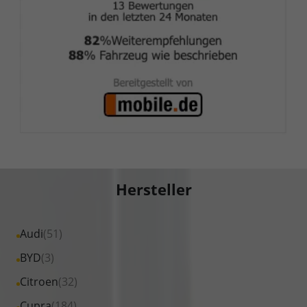
Hersteller
Alle
Audi
(51)
Fahrzeuge
Alle
BYD
(3)
von
Fahrzeuge
Alle
Citroen
(32)
Audi
von
Fahrzeuge
Alle
Cupra
(184)