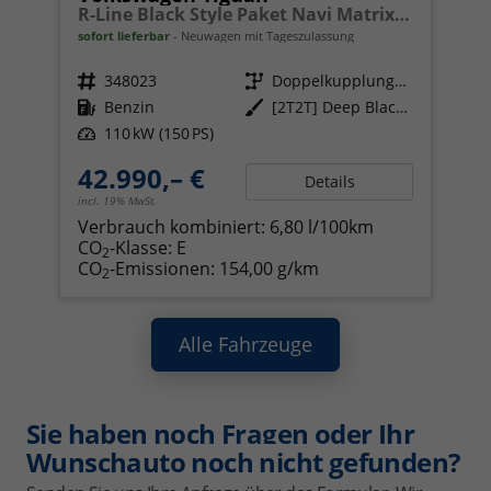
R-Line Black Style Paket Navi Matrix-LED ACC
sofort lieferbar
Neuwagen mit Tageszulassung
Fahrzeugnr.
348023
Getriebe
Doppelkupplungsgetriebe (DSG)
Kraftstoff
Benzin
Außenfarbe
[2T2T] Deep Black Perleffekt
Leistung
110 kW (150 PS)
42.990,– €
Details
incl. 19% MwSt.
Verbrauch kombiniert:
6,80 l/100km
CO
-Klasse:
E
2
CO
-Emissionen:
154,00 g/km
2
Alle Fahrzeuge
Sie haben noch Fragen oder Ihr
Wunschauto noch nicht gefunden?