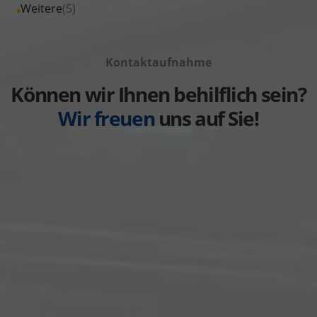
Fahrzeuge
Alle
Weitere
(5)
anzeigen
Volkswagen
von
Fahrzeuge
anzeigen
Volvo
von
anzeigen
Kontaktaufnahme
Weitere
anzeigen
Können wir Ihnen behilflich sein?
Wir freuen
uns auf Sie!