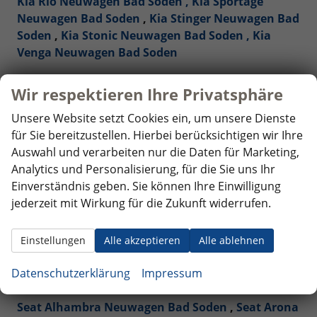
Kia Rio Neuwagen Bad Soden ,
Kia Sportage
Neuwagen Bad Soden
,
Kia Stinger Neuwagen Bad
Soden
,
Kia Stonic Neuwagen Bad Soden ,
Kia
Venga Neuwagen Bad Soden
Mercedes-Benz Reimporte - EU-Neuwagen Bad
Wir respektieren Ihre Privatsphäre
Soden
Unsere Website setzt Cookies ein, um unsere Dienste
für Sie bereitzustellen. Hierbei berücksichtigen wir Ihre
Nissan Reimporte - EU Neuwagen Bad Soden
Auswahl und verarbeiten nur die Daten für Marketing,
Analytics und Personalisierung, für die Sie uns Ihr
Opel Reimporte - EU Neuwagen Bad Soden
Einverständnis geben. Sie können Ihre Einwilligung
jederzeit mit Wirkung für die Zukunft widerrufen.
Peugeot Reimporte - EU Neuwagen Bad Soden
Renault Reimporte - EU Neuwagen Bad Soden
Einstellungen
Alle akzeptieren
Alle ablehnen
Datenschutzerklärung
Impressum
Seat Reimporte - EU Neuwagen Bad Soden
Seat Alhambra Neuwagen Bad Soden
,
Seat Arona