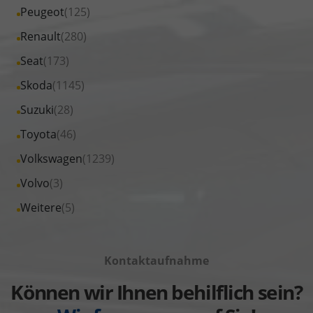
von
Fahrzeuge
Alle
Peugeot
(125)
anzeigen
Nissan
von
Fahrzeuge
Alle
Renault
(280)
anzeigen
Opel
von
Fahrzeuge
Alle
Seat
(173)
anzeigen
Peugeot
von
Fahrzeuge
Alle
Skoda
(1145)
anzeigen
Renault
von
Fahrzeuge
Alle
Suzuki
(28)
anzeigen
Seat
von
Fahrzeuge
Alle
Toyota
(46)
anzeigen
Skoda
von
Fahrzeuge
Alle
Volkswagen
(1239)
anzeigen
Suzuki
von
Fahrzeuge
Alle
Volvo
(3)
anzeigen
Toyota
von
Fahrzeuge
Alle
Weitere
(5)
anzeigen
Volkswagen
von
Fahrzeuge
anzeigen
Volvo
von
anzeigen
Kontaktaufnahme
Weitere
anzeigen
Können wir Ihnen behilflich sein?