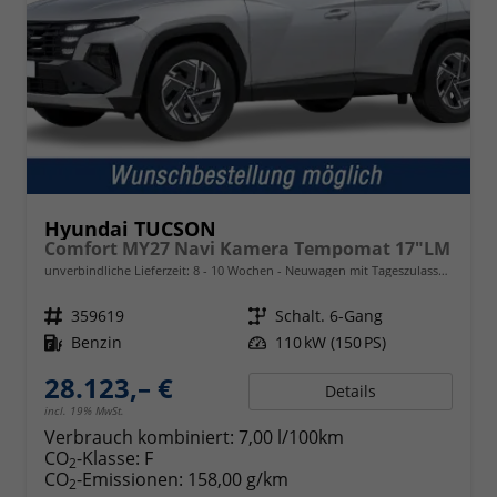
Hyundai TUCSON
Comfort MY27 Navi Kamera Tempomat 17"LM
unverbindliche Lieferzeit: 8 - 10 Wochen
Neuwagen mit Tageszulassung
Fahrzeugnr.
359619
Getriebe
Schalt. 6-Gang
Kraftstoff
Benzin
Leistung
110 kW (150 PS)
28.123,– €
Details
incl. 19% MwSt.
Verbrauch kombiniert:
7,00 l/100km
CO
-Klasse:
F
2
CO
-Emissionen:
158,00 g/km
2