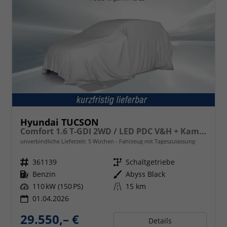
Hyundai TUCSON
Comfort 1.6 T-GDI 2WD / LED PDC V&H + Kamera Sitz Lenkradheizung Alu 18"
unverbindliche Lieferzeit:
5 Wochen
Fahrzeug mit Tageszulassung
Fahrzeugnr.
361139
Getriebe
Schaltgetriebe
Kraftstoff
Benzin
Außenfarbe
Abyss Black
Leistung
110 kW (150 PS)
Kilometerstand
15 km
01.04.2026
29.550,– €
Details