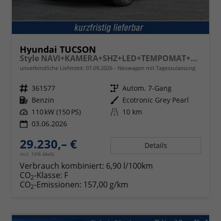
Hyundai TUCSON
Style NAVI+KAMERA+SHZ+LED+TEMPOMAT+17" ALU+PDC
unverbindliche Lieferzeit:
07.09.2026
Neuwagen mit Tageszulassung
Fahrzeugnr.
361577
Getriebe
Autom. 7-Gang
Kraftstoff
Benzin
Außenfarbe
Ecotronic Grey Pearl
Leistung
110 kW (150 PS)
Kilometerstand
10 km
03.06.2026
29.230,– €
Details
incl. 19% MwSt.
Verbrauch kombiniert:
6,90 l/100km
CO
-Klasse:
F
2
CO
-Emissionen:
157,00 g/km
2