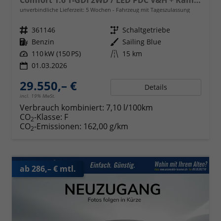
unverbindliche Lieferzeit:
5 Wochen
Fahrzeug mit Tageszulassung
Fahrzeugnr.
361146
Getriebe
Schaltgetriebe
Kraftstoff
Benzin
Außenfarbe
Sailing Blue
Leistung
110 kW (150 PS)
Kilometerstand
15 km
01.03.2026
29.550,– €
Details
incl. 19% MwSt.
Verbrauch kombiniert:
7,10 l/100km
CO
-Klasse:
F
2
CO
-Emissionen:
162,00 g/km
2
ab 286,– € mtl.