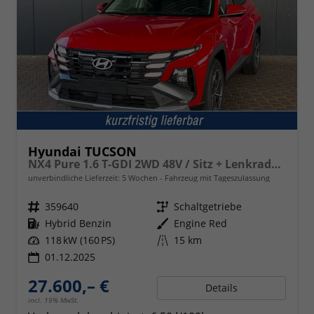
Hyundai TUCSON
NX4 Pure 1.6 T-GDI 2WD 48V / Sitz + Lenkradheiz. LED Tempomat Alu 17"
unverbindliche Lieferzeit:
5 Wochen
Fahrzeug mit Tageszulassung
Fahrzeugnr.
359640
Getriebe
Schaltgetriebe
Kraftstoff
Hybrid Benzin
Außenfarbe
Engine Red
Leistung
118 kW (160 PS)
Kilometerstand
15 km
01.12.2025
27.600,– €
Details
incl. 19% MwSt.