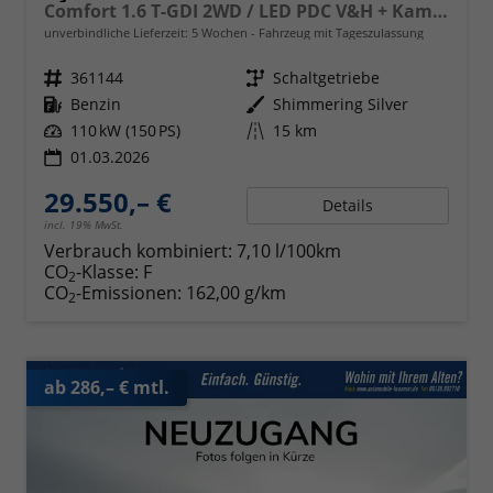
Comfort 1.6 T-GDI 2WD / LED PDC V&H + Kamera Sitz Lenkradheizung Alu 18"
unverbindliche Lieferzeit:
5 Wochen
Fahrzeug mit Tageszulassung
Fahrzeugnr.
361144
Getriebe
Schaltgetriebe
Kraftstoff
Benzin
Außenfarbe
Shimmering Silver
Leistung
110 kW (150 PS)
Kilometerstand
15 km
01.03.2026
29.550,– €
Details
incl. 19% MwSt.
Verbrauch kombiniert:
7,10 l/100km
CO
-Klasse:
F
2
CO
-Emissionen:
162,00 g/km
2
ab 286,– € mtl.