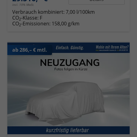
incl. 19% MwSt.
Verbrauch kombiniert:
7,00 l/100km
CO
-Klasse:
F
2
CO
-Emissionen:
158,00 g/km
2
ab 286,– € mtl.