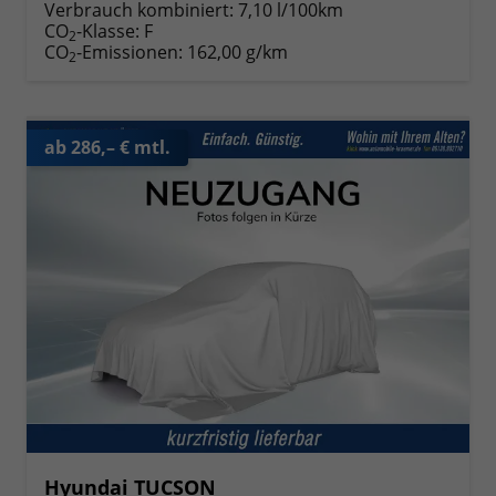
Verbrauch kombiniert:
7,10 l/100km
CO
-Klasse:
F
2
CO
-Emissionen:
162,00 g/km
2
ab 286,– € mtl.
Hyundai TUCSON