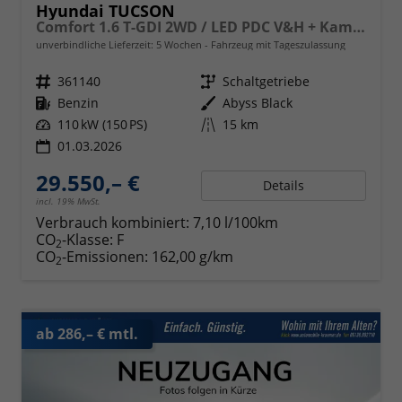
Hyundai TUCSON
Comfort 1.6 T-GDI 2WD / LED PDC V&H + Kamera Sitz Lenkradheizung Alu 18"
unverbindliche Lieferzeit:
5 Wochen
Fahrzeug mit Tageszulassung
Fahrzeugnr.
361140
Getriebe
Schaltgetriebe
Kraftstoff
Benzin
Außenfarbe
Abyss Black
Leistung
110 kW (150 PS)
Kilometerstand
15 km
01.03.2026
29.550,– €
Details
incl. 19% MwSt.
Verbrauch kombiniert:
7,10 l/100km
CO
-Klasse:
F
2
CO
-Emissionen:
162,00 g/km
2
ab 286,– € mtl.