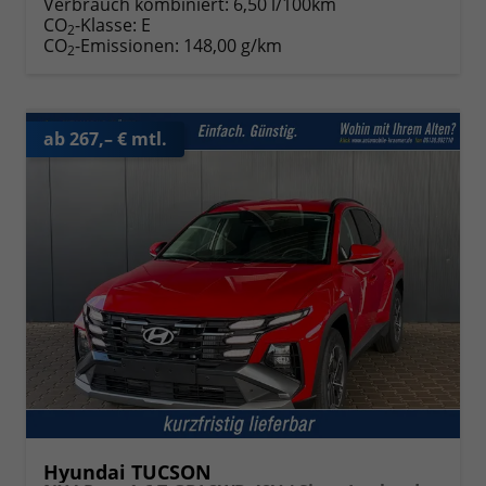
Verbrauch kombiniert:
6,50 l/100km
CO
-Klasse:
E
2
CO
-Emissionen:
148,00 g/km
2
ab 267,– € mtl.
Hyundai TUCSON