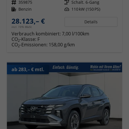
Fahrzeugnr.
359875
Getriebe
Schalt. 6-Gang
Kraftstoff
Benzin
Leistung
110 kW (150 PS)
28.123,– €
Details
incl. 19% MwSt.
Verbrauch kombiniert:
7,00 l/100km
CO
-Klasse:
F
2
CO
-Emissionen:
158,00 g/km
2
ab 283,– € mtl.