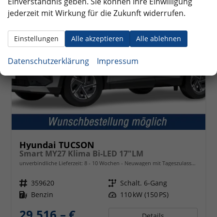
Einverständnis geben. Sie können Ihre Einwilligung
jederzeit mit Wirkung für die Zukunft widerrufen.
Einstellungen
Alle akzeptieren
Alle ablehnen
Datenschutzerklärung
Impressum
Hyundai TUCSON
Smart MY27 Klima Bi-LED 17"LM
unverbindliche Lieferzeit: 8 - 10 Wochen
Neuwagen mit Tageszulassung
Fahrzeugnr.
359620
Getriebe
Schalt. 6-Gang
Kraftstoff
Benzin
Leistung
110 kW (150 PS)
29.516,– €
Details