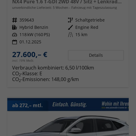
NX4 Pure 1.6 T-GDI 2WD 48V / Sitz + Lenkradheiz. LED Tempomat Alu 17"
unverbindliche Lieferzeit:
5 Wochen
Fahrzeug mit Tageszulassung
Fahrzeugnr.
359643
Getriebe
Schaltgetriebe
Kraftstoff
Hybrid Benzin
Außenfarbe
Engine Red
Leistung
118 kW (160 PS)
Kilometerstand
15 km
01.12.2025
27.600,– €
Details
incl. 19% MwSt.
Verbrauch kombiniert:
6,50 l/100km
CO
-Klasse:
E
2
CO
-Emissionen:
148,00 g/km
2
ab 272,– mtl.