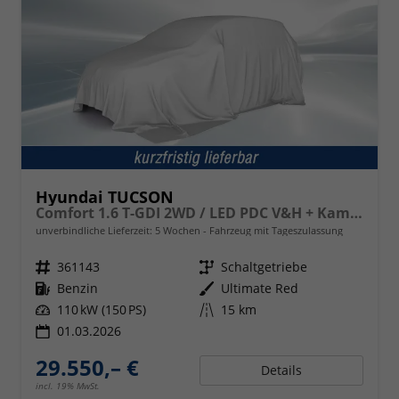
Hyundai TUCSON
Comfort 1.6 T-GDI 2WD / LED PDC V&H + Kamera Sitz Lenkradheizung Alu 18"
unverbindliche Lieferzeit:
5 Wochen
Fahrzeug mit Tageszulassung
Fahrzeugnr.
361143
Getriebe
Schaltgetriebe
Kraftstoff
Benzin
Außenfarbe
Ultimate Red
Leistung
110 kW (150 PS)
Kilometerstand
15 km
01.03.2026
29.550,– €
Details
incl. 19% MwSt.