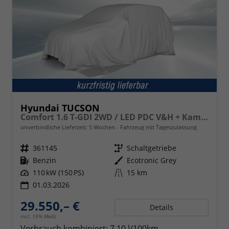
Hyundai TUCSON
Comfort 1.6 T-GDI 2WD / LED PDC V&H + Kamera Sitz Lenkradheizung Alu 18"
unverbindliche Lieferzeit:
5 Wochen
Fahrzeug mit Tageszulassung
Fahrzeugnr.
361145
Getriebe
Schaltgetriebe
Kraftstoff
Benzin
Außenfarbe
Ecotronic Grey
Leistung
110 kW (150 PS)
Kilometerstand
15 km
01.03.2026
29.550,– €
Details
incl. 19% MwSt.
Verbrauch kombiniert:
7,10 l/100km