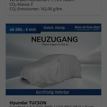
CO
-Klasse:
F
2
CO
-Emissionen:
162,00 g/km
2
ab 286,– € mtl.
Hyundai TUCSON
Comfort 1.6 T-GDI 2WD / LED PDC V&H + Kamera Sitz Lenkradheizung Alu 18"