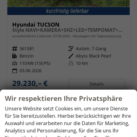
Hyundai TUCSON
Style NAVI+KAMERA+SHZ+LED+TEMPOMAT+17" ALU+PDC
unverbindliche Lieferzeit:
07.09.2026
Neuwagen mit Tageszulassung
Fahrzeugnr.
361581
Getriebe
Autom. 7-Gang
Kraftstoff
Benzin
Außenfarbe
Abyss Black Pearl
Leistung
110 kW (150 PS)
Kilometerstand
10 km
03.06.2026
29.230,– €
Details
incl. 19% MwSt.
Verbrauch kombiniert:
6,90 l/100km
Wir respektieren Ihre Privatsphäre
CO
-Klasse:
F
2
CO
-Emissionen:
157,00 g/km
Unsere Website setzt Cookies ein, um unsere Dienste
2
für Sie bereitzustellen. Hierbei berücksichtigen wir Ihre
Auswahl und verarbeiten nur die Daten für Marketing,
Analytics und Personalisierung, für die Sie uns Ihr
ab 286,– mtl.