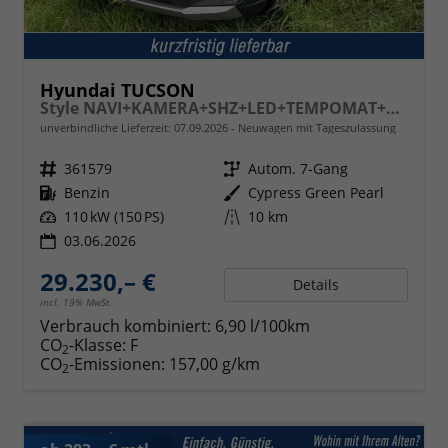
Hyundai TUCSON
Style NAVI+KAMERA+SHZ+LED+TEMPOMAT+17" ALU+PDC
unverbindliche Lieferzeit:
07.09.2026
Neuwagen mit Tageszulassung
Fahrzeugnr.
361579
Getriebe
Autom. 7-Gang
Kraftstoff
Benzin
Außenfarbe
Cypress Green Pearl
Leistung
110 kW (150 PS)
Kilometerstand
10 km
03.06.2026
29.230,– €
Details
incl. 19% MwSt.
Verbrauch kombiniert:
6,90 l/100km
CO
-Klasse:
F
2
CO
-Emissionen:
157,00 g/km
2