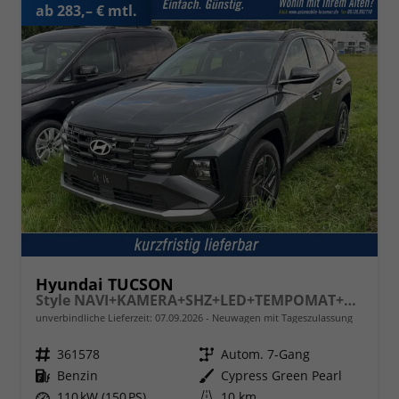
ab 283,– € mtl.
Hyundai TUCSON
Style NAVI+KAMERA+SHZ+LED+TEMPOMAT+17" ALU+PDC
unverbindliche Lieferzeit:
07.09.2026
Neuwagen mit Tageszulassung
Fahrzeugnr.
361578
Getriebe
Autom. 7-Gang
Kraftstoff
Benzin
Außenfarbe
Cypress Green Pearl
Leistung
110 kW (150 PS)
Kilometerstand
10 km