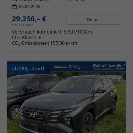
03.06.2026
29.230,– €
Details
incl. 19% MwSt.
Verbrauch kombiniert:
6,90 l/100km
CO
-Klasse:
F
2
CO
-Emissionen:
157,00 g/km
2
ab 283,– € mtl.