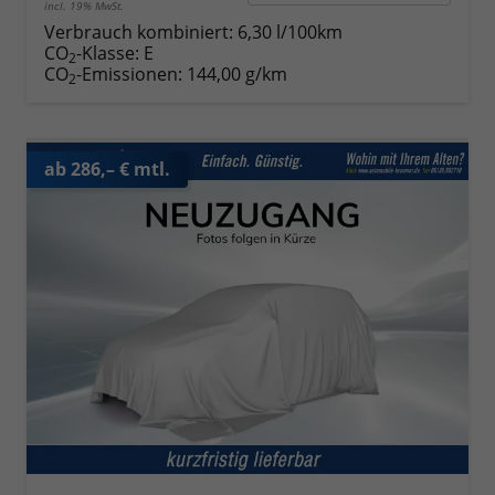
incl. 19% MwSt.
Verbrauch kombiniert:
6,30 l/100km
CO
-Klasse:
E
2
CO
-Emissionen:
144,00 g/km
2
ab 286,– € mtl.