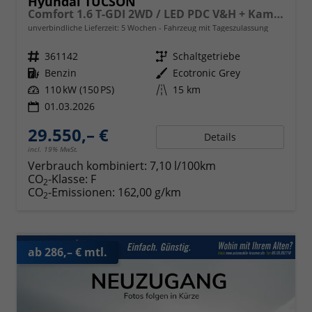
Hyundai TUCSON
Comfort 1.6 T-GDI 2WD / LED PDC V&H + Kamera Sitz Lenkradheizung Alu 18"
unverbindliche Lieferzeit:
5 Wochen
Fahrzeug mit Tageszulassung
Fahrzeugnr.
361142
Getriebe
Schaltgetriebe
Kraftstoff
Benzin
Außenfarbe
Ecotronic Grey
Leistung
110 kW (150 PS)
Kilometerstand
15 km
01.03.2026
29.550,– €
Details
incl. 19% MwSt.
Verbrauch kombiniert:
7,10 l/100km
CO
-Klasse:
F
2
CO
-Emissionen:
162,00 g/km
2
ab 286,– € mtl.