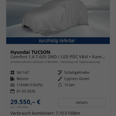
Hyundai TUCSON
Comfort 1.6 T-GDI 2WD / LED PDC V&H + Kamera Sitz Lenkradheizung Alu 18"
unverbindliche Lieferzeit:
5 Wochen
Fahrzeug mit Tageszulassung
Fahrzeugnr.
361147
Getriebe
Schaltgetriebe
Kraftstoff
Benzin
Außenfarbe
Cypress Green
Leistung
110 kW (150 PS)
Kilometerstand
15 km
01.03.2026
29.550,– €
Details
incl. 19% MwSt.
Verbrauch kombiniert:
7,10 l/100km