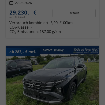
27.06.2026
29.230,– €
Details
incl. 19% MwSt.
Verbrauch kombiniert:
6,90 l/100km
CO
-Klasse:
F
2
CO
-Emissionen:
157,00 g/km
2
ab 283,– € mtl.