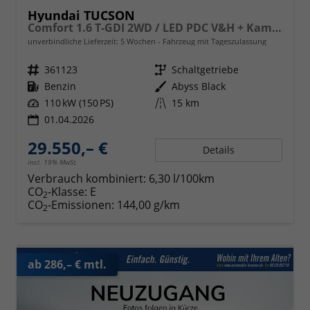
Hyundai TUCSON
Comfort 1.6 T-GDI 2WD / LED PDC V&H + Kamera Sitz Lenkradheizung Alu 18"
unverbindliche Lieferzeit:
5 Wochen
Fahrzeug mit Tageszulassung
Fahrzeugnr.
361123
Getriebe
Schaltgetriebe
Kraftstoff
Benzin
Außenfarbe
Abyss Black
Leistung
110 kW (150 PS)
Kilometerstand
15 km
01.04.2026
29.550,– €
Details
incl. 19% MwSt.
Verbrauch kombiniert:
6,30 l/100km
CO
-Klasse:
E
2
CO
-Emissionen:
144,00 g/km
2
ab 286,– € mtl.