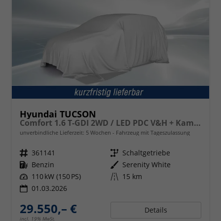
Hyundai TUCSON
Comfort 1.6 T-GDI 2WD / LED PDC V&H + Kamera Sitz Lenkradheizung Alu 18"
unverbindliche Lieferzeit:
5 Wochen
Fahrzeug mit Tageszulassung
Fahrzeugnr.
361141
Getriebe
Schaltgetriebe
Kraftstoff
Benzin
Außenfarbe
Serenity White
Leistung
110 kW (150 PS)
Kilometerstand
15 km
01.03.2026
29.550,– €
Details
incl. 19% MwSt.