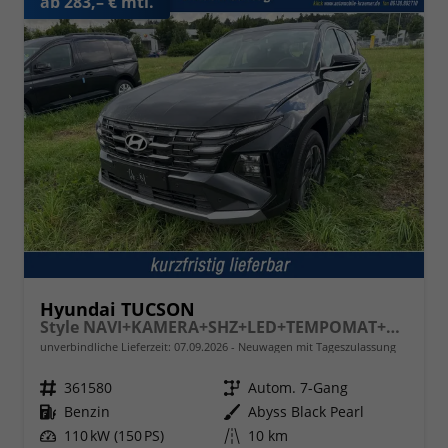
ab 283,– € mtl.
Hyundai TUCSON
Style NAVI+KAMERA+SHZ+LED+TEMPOMAT+17" ALU+PDC
unverbindliche Lieferzeit:
07.09.2026
Neuwagen mit Tageszulassung
Fahrzeugnr.
361580
Getriebe
Autom. 7-Gang
Kraftstoff
Benzin
Außenfarbe
Abyss Black Pearl
Leistung
110 kW (150 PS)
Kilometerstand
10 km