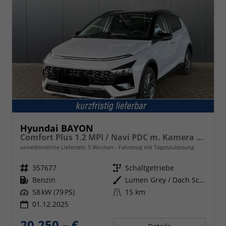
Hyundai BAYON
Comfort Plus 1.2 MPI / Navi PDC m. Kamera Klimaautom./ LED Sitz & Lenkr.Heiz/ Alu16
unverbindliche Lieferzeit:
5 Wochen
Fahrzeug mit Tageszulassung
Fahrzeugnr.
357677
Getriebe
Schaltgetriebe
Kraftstoff
Benzin
Außenfarbe
Lumen Grey / Dach Schwarz
Leistung
58 kW (79 PS)
Kilometerstand
15 km
01.12.2025
20.250,– €