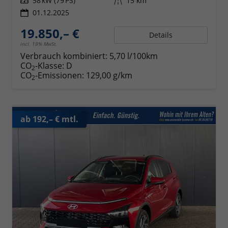
Leistung
58 kW (79 PS)
Kilometerstand
15 km
01.12.2025
19.850,– €
Details
incl. 19% MwSt.
Verbrauch kombiniert:
5,70 l/100km
CO
-Klasse:
D
2
CO
-Emissionen:
129,00 g/km
2
ab 192,– € mtl.