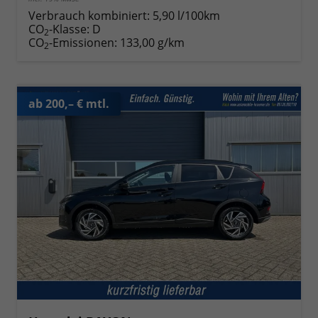
Verbrauch kombiniert:
5,90 l/100km
CO
-Klasse:
D
2
CO
-Emissionen:
133,00 g/km
2
ab 200,– € mtl.