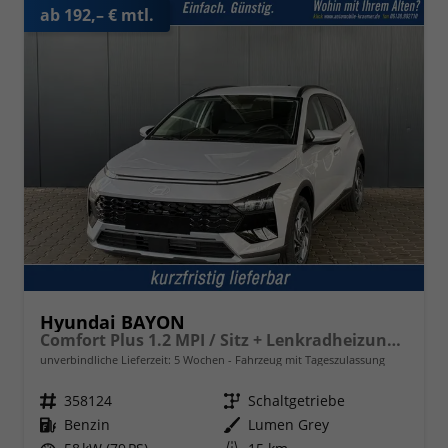
ab 192,– € mtl.
Hyundai BAYON
Comfort Plus 1.2 MPI / Sitz + Lenkradheizung PDC V&H Kamera LED Tempomat Keyless Alu 16"
unverbindliche Lieferzeit:
5 Wochen
Fahrzeug mit Tageszulassung
Fahrzeugnr.
358124
Getriebe
Schaltgetriebe
Kraftstoff
Benzin
Außenfarbe
Lumen Grey