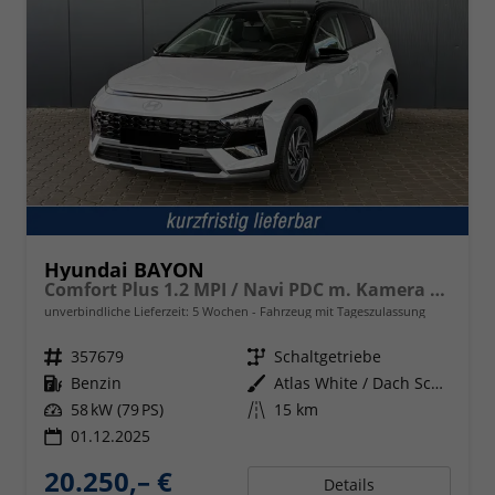
Hyundai BAYON
Comfort Plus 1.2 MPI / Navi PDC m. Kamera Klimaautom./ LED Sitz & Lenkr.Heiz/ Alu16
unverbindliche Lieferzeit:
5 Wochen
Fahrzeug mit Tageszulassung
Fahrzeugnr.
357679
Getriebe
Schaltgetriebe
Kraftstoff
Benzin
Außenfarbe
Atlas White / Dach Schwarz
Leistung
58 kW (79 PS)
Kilometerstand
15 km
01.12.2025
20.250,– €
Details