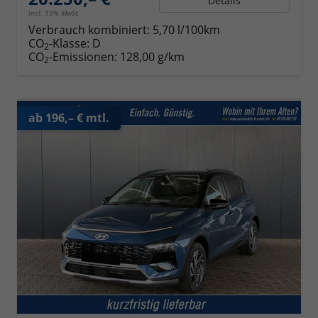
Details
incl. 19% MwSt.
Verbrauch kombiniert:
5,70 l/100km
CO
-Klasse:
D
2
CO
-Emissionen:
128,00 g/km
2
ab 196,– € mtl.