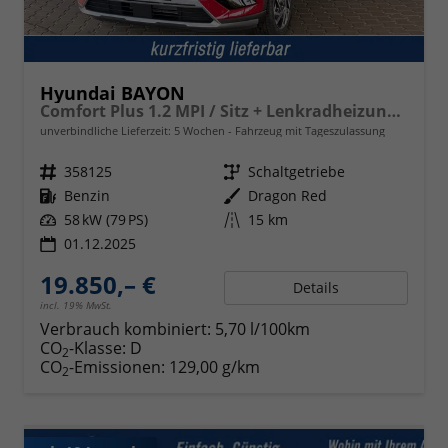
Hyundai BAYON
Comfort Plus 1.2 MPI / Sitz + Lenkradheizung PDC V&H Kamera LED Tempomat Keyless Alu 16"
unverbindliche Lieferzeit:
5 Wochen
Fahrzeug mit Tageszulassung
Fahrzeugnr.
358125
Getriebe
Schaltgetriebe
Kraftstoff
Benzin
Außenfarbe
Dragon Red
Leistung
58 kW (79 PS)
Kilometerstand
15 km
01.12.2025
19.850,– €
Details
incl. 19% MwSt.
Verbrauch kombiniert:
5,70 l/100km
CO
-Klasse:
D
2
CO
-Emissionen:
129,00 g/km
2