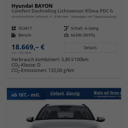
Hyundai BAYON
Comfort Dachreling Lichtsensor Klima PDC h
unverbindliche Lieferzeit: 4 - 6 Monate
Neuwagen mit Tageszulassung
Fahrzeugnr.
353417
Getriebe
Schalt. 6-Gang
Kraftstoff
Benzin
Leistung
66 kW (90 PS)
18.669,– €
Details
incl. 19% MwSt.
Verbrauch kombiniert:
5,80 l/100km
CO
-Klasse:
D
2
CO
-Emissionen:
132,00 g/km
2
ab 187,– mtl.