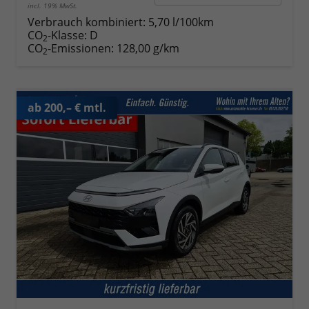
incl. 19% MwSt.
Verbrauch kombiniert:
5,70 l/100km
CO
-Klasse:
D
2
CO
-Emissionen:
128,00 g/km
2
ab 200,– € mtl.