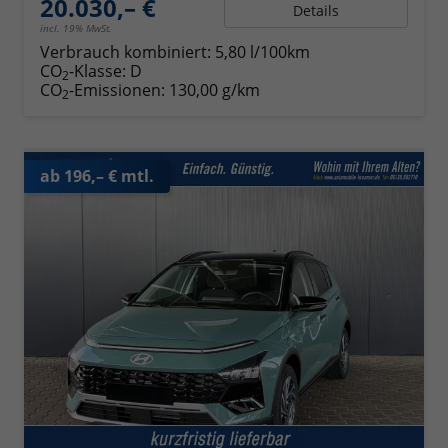
20.030,– €
Details
incl. 19% MwSt.
Verbrauch kombiniert:
5,80 l/100km
CO
-Klasse:
D
2
CO
-Emissionen:
130,00 g/km
2
ab 196,– € mtl.