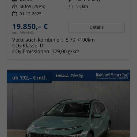
Leistung
58 kW (79 PS)
Kilometerstand
15 km
01.12.2025
19.850,– €
Details
incl. 19% MwSt.
Verbrauch kombiniert:
5,70 l/100km
CO
-Klasse:
D
2
CO
-Emissionen:
129,00 g/km
2
ab 192,– € mtl.