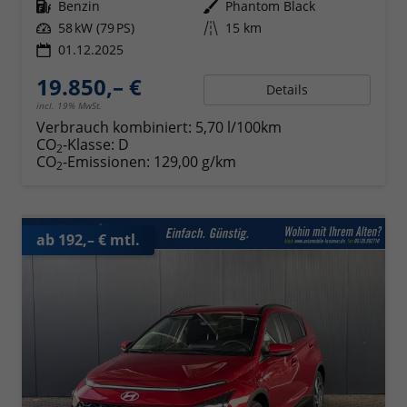
Kraftstoff
Benzin
Außenfarbe
Phantom Black
Leistung
58 kW (79 PS)
Kilometerstand
15 km
01.12.2025
19.850,– €
Details
incl. 19% MwSt.
Verbrauch kombiniert:
5,70 l/100km
CO
-Klasse:
D
2
CO
-Emissionen:
129,00 g/km
2
ab 192,– € mtl.