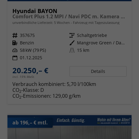
Hyundai BAYON
Comfort Plus 1.2 MPI / Navi PDC m. Kamera Klimaautom./ LED Sitz & Lenkr.Heiz/ Alu16
unverbindliche Lieferzeit:
5 Wochen
Fahrzeug mit Tageszulassung
Fahrzeugnr.
357675
Getriebe
Schaltgetriebe
Kraftstoff
Benzin
Außenfarbe
Mangrove Green / Dach Schwarz
Leistung
58 kW (79 PS)
Kilometerstand
15 km
01.12.2025
20.250,– €
Details
incl. 19% MwSt.
Verbrauch kombiniert:
5,70 l/100km
CO
-Klasse:
D
2
CO
-Emissionen:
129,00 g/km
2
ab 196,– € mtl.