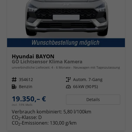
Hyundai BAYON
GO Lichtsensor Klima Kamera
unverbindliche Lieferzeit: 4 - 6 Monate
Neuwagen mit Tageszulassung
Fahrzeugnr.
354612
Getriebe
Autom. 7-Gang
Kraftstoff
Benzin
Leistung
66 kW (90 PS)
19.350,– €
Details
incl. 19% MwSt.
Verbrauch kombiniert:
5,80 l/100km
CO
-Klasse:
D
2
CO
-Emissionen:
130,00 g/km
2