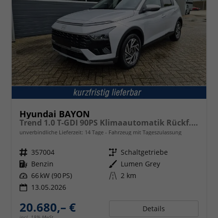
Hyundai BAYON
Trend 1.0 T-GDI 90PS Klimaautomatik Rückf.Kamera Parksensoren Sitzheizung Lenkradheizung Bluetooth Touchscreen Tempomat Apple CarPlay + Android Auto 16"LM
unverbindliche Lieferzeit:
14 Tage
Fahrzeug mit Tageszulassung
Fahrzeugnr.
357004
Getriebe
Schaltgetriebe
Kraftstoff
Benzin
Außenfarbe
Lumen Grey
Leistung
66 kW (90 PS)
Kilometerstand
2 km
13.05.2026
20.680,– €
Details
incl. 19% MwSt.