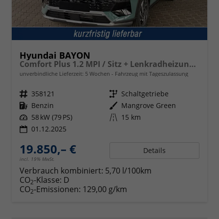
Hyundai BAYON
Comfort Plus 1.2 MPI / Sitz + Lenkradheizung PDC V&H Kamera LED Tempomat Keyless Alu 16"
unverbindliche Lieferzeit:
5 Wochen
Fahrzeug mit Tageszulassung
Fahrzeugnr.
358121
Getriebe
Schaltgetriebe
Kraftstoff
Benzin
Außenfarbe
Mangrove Green
Leistung
58 kW (79 PS)
Kilometerstand
15 km
01.12.2025
19.850,– €
Details
incl. 19% MwSt.
Verbrauch kombiniert:
5,70 l/100km
CO
-Klasse:
D
2
CO
-Emissionen:
129,00 g/km
2