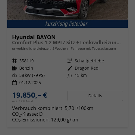
Hyundai BAYON
Comfort Plus 1.2 MPI / Sitz + Lenkradheizung PDC V&H Kamera LED Tempomat Keyless Alu 16"
unverbindliche Lieferzeit:
5 Wochen
Fahrzeug mit Tageszulassung
Fahrzeugnr.
358119
Getriebe
Schaltgetriebe
Kraftstoff
Benzin
Außenfarbe
Dragon Red
Leistung
58 kW (79 PS)
Kilometerstand
15 km
01.12.2025
19.850,– €
Details
incl. 19% MwSt.
Verbrauch kombiniert:
5,70 l/100km
CO
-Klasse:
D
2
CO
-Emissionen:
129,00 g/km
2