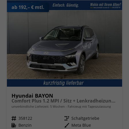
ab 192,– € mtl.
Hyundai BAYON
Comfort Plus 1.2 MPI / Sitz + Lenkradheizung PDC V&H Kamera LED Tempomat Keyless Alu 16"
unverbindliche Lieferzeit:
5 Wochen
Fahrzeug mit Tageszulassung
Fahrzeugnr.
358122
Getriebe
Schaltgetriebe
Kraftstoff
Benzin
Außenfarbe
Meta Blue