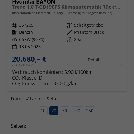
Hyundai BAYON
Trend 1.0 T-GDI 90PS Klimaautomatik Rückf.Kamera Parksensoren Sitzheizung Lenkradheizung Bluetooth Touchscreen Tempomat Apple CarPlay + Android Auto 16"LM
unverbindliche Lieferzeit:
14 Tage
Fahrzeug mit Tageszulassung
Fahrzeugnr.
357205
Getriebe
Schaltgetriebe
Kraftstoff
Benzin
Außenfarbe
Phantom Black
Leistung
66 kW (90 PS)
Kilometerstand
2 km
13.05.2026
20.680,– €
Details
incl. 19% MwSt.
Verbrauch kombiniert:
5,90 l/100km
CO
-Klasse:
D
2
CO
-Emissionen:
133,00 g/km
2
Datensätze pro Seite:
10
20
50
100
250
Seiten: