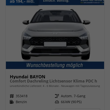
ab 194,– mtl.
Hyundai BAYON
Comfort Dachreling Lichtsensor Klima PDC h
unverbindliche Lieferzeit: 4 - 6 Monate
Neuwagen mit Tageszulassung
Fahrzeugnr.
353418
Getriebe
Autom. 7-Gang
Kraftstoff
Benzin
Leistung
66 kW (90 PS)