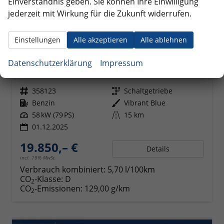
Einverständnis geben. Sie können Ihre Einwilligung
jederzeit mit Wirkung für die Zukunft widerrufen.
Einstellungen
Alle akzeptieren
Alle ablehnen
Hyundai BAYON
Comfort Plus 1.2 MPI / Sitz + Lenkradheizung PDC V&H Kamera LED Tempomat Keyless Alu 16"
Datenschutzerklärung
Impressum
unverbindliche Lieferzeit:
5 Wochen
Fahrzeug mit Tageszulassung
Fahrzeugnr.
358123
Getriebe
Schaltgetriebe
Kraftstoff
Benzin
Außenfarbe
Vibrant Blue
Leistung
58 kW (79 PS)
Kilometerstand
15 km
01.12.2025
19.850,– €
Details
incl. 19% MwSt.
Verbrauch kombiniert:
5,70 l/100km
CO
-Klasse:
D
2
CO
-Emissionen:
129,00 g/km
2