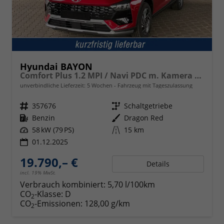
Hyundai BAYON
Comfort Plus 1.2 MPI / Navi PDC m. Kamera Klimaautom./ LED Sitz & Lenkr.Heiz/ Alu16
unverbindliche Lieferzeit:
5 Wochen
Fahrzeug mit Tageszulassung
Fahrzeugnr.
357676
Getriebe
Schaltgetriebe
Kraftstoff
Benzin
Außenfarbe
Dragon Red
Leistung
58 kW (79 PS)
Kilometerstand
15 km
01.12.2025
19.790,– €
Details
incl. 19% MwSt.
Verbrauch kombiniert:
5,70 l/100km
CO
-Klasse:
D
2
CO
-Emissionen:
128,00 g/km
2