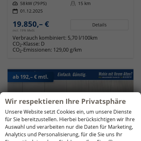
Leistung
58 kW (79 PS)
Kilometerstand
15 km
01.12.2025
19.850,– €
Details
incl. 19% MwSt.
Verbrauch kombiniert:
5,70 l/100km
CO
-Klasse:
D
2
CO
-Emissionen:
129,00 g/km
2
ab 192,– € mtl.
Wir respektieren Ihre Privatsphäre
Unsere Website setzt Cookies ein, um unsere Dienste
für Sie bereitzustellen. Hierbei berücksichtigen wir Ihre
Auswahl und verarbeiten nur die Daten für Marketing,
Analytics und Personalisierung, für die Sie uns Ihr