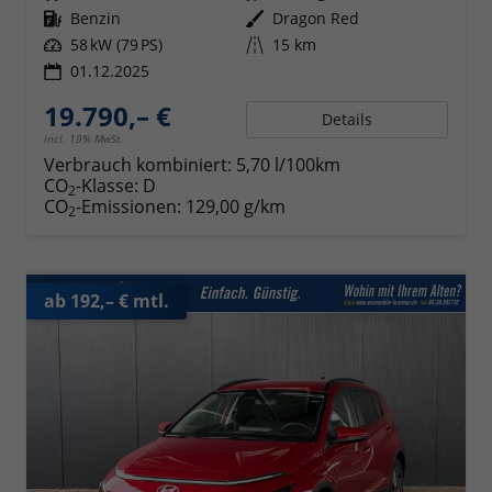
Kraftstoff
Benzin
Außenfarbe
Dragon Red
Leistung
58 kW (79 PS)
Kilometerstand
15 km
01.12.2025
19.790,– €
Details
incl. 19% MwSt.
Verbrauch kombiniert:
5,70 l/100km
CO
-Klasse:
D
2
CO
-Emissionen:
129,00 g/km
2
ab 192,– € mtl.