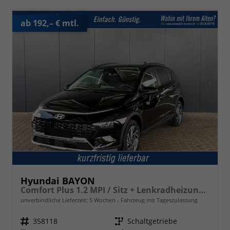
ab 192,– € mtl.
Hyundai BAYON
Comfort Plus 1.2 MPI / Sitz + Lenkradheizung PDC V&H Kamera LED Tempomat Keyless Alu 16"
unverbindliche Lieferzeit:
5 Wochen
Fahrzeug mit Tageszulassung
Fahrzeugnr.
358118
Getriebe
Schaltgetriebe