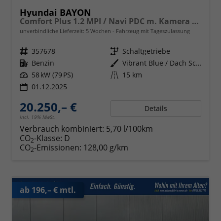
Hyundai BAYON
Comfort Plus 1.2 MPI / Navi PDC m. Kamera Klimaautom./ LED Sitz & Lenkr.Heiz/ Alu16
unverbindliche Lieferzeit:
5 Wochen
Fahrzeug mit Tageszulassung
Fahrzeugnr.
357678
Getriebe
Schaltgetriebe
Kraftstoff
Benzin
Außenfarbe
Vibrant Blue / Dach Schwarz
Leistung
58 kW (79 PS)
Kilometerstand
15 km
01.12.2025
20.250,– €
Details
incl. 19% MwSt.
Verbrauch kombiniert:
5,70 l/100km
CO
-Klasse:
D
2
CO
-Emissionen:
128,00 g/km
2
ab 196,– € mtl.