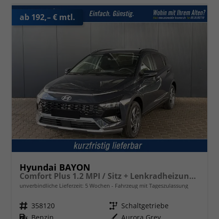
ab 192,– € mtl.
Hyundai BAYON
Comfort Plus 1.2 MPI / Sitz + Lenkradheizung PDC V&H Kamera LED Tempomat Keyless Alu 16"
unverbindliche Lieferzeit:
5 Wochen
Fahrzeug mit Tageszulassung
Fahrzeugnr.
358120
Getriebe
Schaltgetriebe
Kraftstoff
Benzin
Außenfarbe
Aurora Grey