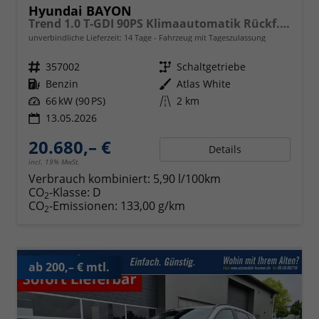
Hyundai BAYON
Trend 1.0 T-GDI 90PS Klimaautomatik Rückf.Kamera Parksensoren Sitzheizung Lenkradheizung Bluetooth Touchscreen Tempomat Apple CarPlay + Android Auto 16"LM
unverbindliche Lieferzeit:
14 Tage
Fahrzeug mit Tageszulassung
Fahrzeugnr.
357002
Getriebe
Schaltgetriebe
Kraftstoff
Benzin
Außenfarbe
Atlas White
Leistung
66 kW (90 PS)
Kilometerstand
2 km
13.05.2026
20.680,– €
Details
incl. 19% MwSt.
Verbrauch kombiniert:
5,90 l/100km
CO
-Klasse:
D
2
CO
-Emissionen:
133,00 g/km
2
ab 200,– € mtl.