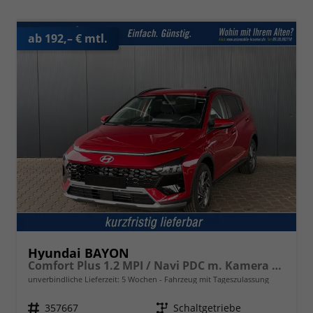
ab 192,– € mtl.
Hyundai BAYON
Comfort Plus 1.2 MPI / Navi PDC m. Kamera Klimaautom./ LED Sitz & Lenkr.Heiz/ Alu16
unverbindliche Lieferzeit:
5 Wochen
Fahrzeug mit Tageszulassung
Fahrzeugnr.
357667
Getriebe
Schaltgetriebe