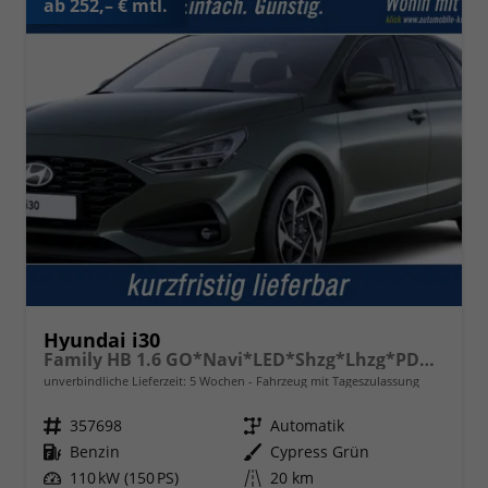
ab 252,– € mtl.
Hyundai i30
Family HB 1.6 GO*Navi*LED*Shzg*Lhzg*PDC*Cam*16Zoll*
unverbindliche Lieferzeit:
5 Wochen
Fahrzeug mit Tageszulassung
Fahrzeugnr.
357698
Getriebe
Automatik
Kraftstoff
Benzin
Außenfarbe
Cypress Grün
Leistung
110 kW (150 PS)
Kilometerstand
20 km