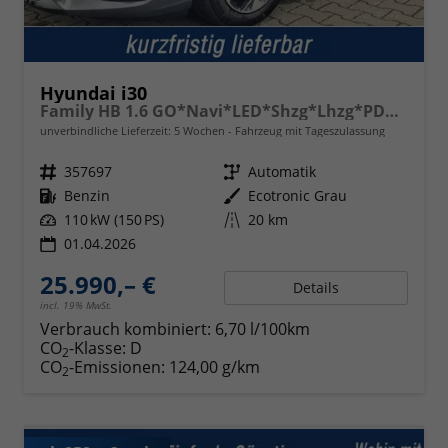
Hyundai i30
Family HB 1.6 GO*Navi*LED*Shzg*Lhzg*PDC*Cam*16Zoll*
unverbindliche Lieferzeit:
5 Wochen
Fahrzeug mit Tageszulassung
Fahrzeugnr.
357697
Getriebe
Automatik
Kraftstoff
Benzin
Außenfarbe
Ecotronic Grau
Leistung
110 kW (150 PS)
Kilometerstand
20 km
01.04.2026
25.990,– €
Details
incl. 19% MwSt.
Verbrauch kombiniert:
6,70 l/100km
CO
-Klasse:
D
2
CO
-Emissionen:
124,00 g/km
2