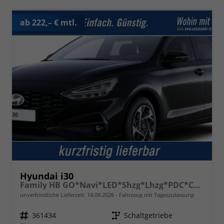
ab 222,– € mtl.
Hyundai i30
Family HB GO*Navi*LED*Shzg*Lhzg*PDC*Cam*16Zoll*
unverbindliche Lieferzeit:
14.09.2026
Fahrzeug mit Tageszulassung
Fahrzeugnr.
361434
Getriebe
Schaltgetriebe