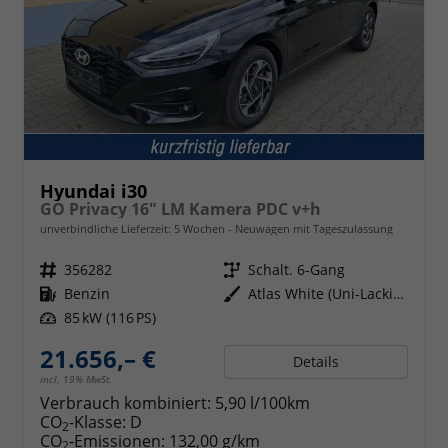
Hyundai i30
GO Privacy 16" LM Kamera PDC v+h
unverbindliche Lieferzeit:
5 Wochen
Neuwagen mit Tageszulassung
Fahrzeugnr.
356282
Getriebe
Schalt. 6-Gang
Kraftstoff
Benzin
Außenfarbe
Atlas White (Uni-Lackierung)
Leistung
85 kW (116 PS)
21.656,– €
Details
incl. 19% MwSt.
Verbrauch kombiniert:
5,90 l/100km
CO
-Klasse:
D
2
CO
-Emissionen:
132,00 g/km
2