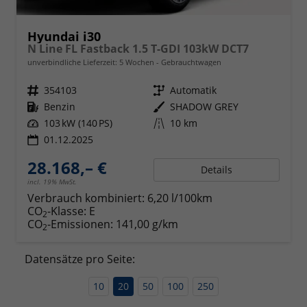
Hyundai i30
N Line FL Fastback 1.5 T-GDI 103kW DCT7
unverbindliche Lieferzeit:
5 Wochen
Gebrauchtwagen
Fahrzeugnr.
354103
Getriebe
Automatik
Kraftstoff
Benzin
Außenfarbe
SHADOW GREY
Leistung
103 kW (140 PS)
Kilometerstand
10 km
01.12.2025
28.168,– €
Details
incl. 19% MwSt.
Verbrauch kombiniert:
6,20 l/100km
CO
-Klasse:
E
2
CO
-Emissionen:
141,00 g/km
2
Datensätze pro Seite:
10
20
50
100
250