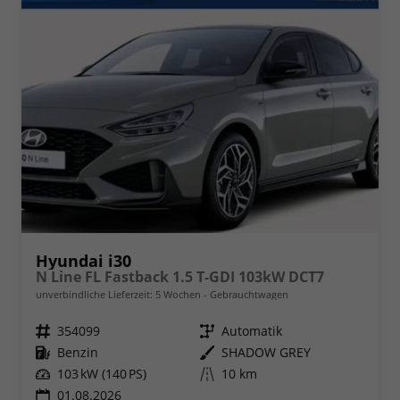
Hyundai i30
N Line FL Fastback 1.5 T-GDI 103kW DCT7
unverbindliche Lieferzeit:
5 Wochen
Gebrauchtwagen
Fahrzeugnr.
354099
Getriebe
Automatik
Kraftstoff
Benzin
Außenfarbe
SHADOW GREY
Leistung
103 kW (140 PS)
Kilometerstand
10 km
01.08.2026