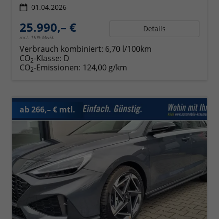
01.04.2026
25.990,– €
Details
incl. 19% MwSt.
Verbrauch kombiniert:
6,70 l/100km
CO
-Klasse:
D
2
CO
-Emissionen:
124,00 g/km
2
ab 266,– € mtl.