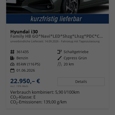
Hyundai i30
Family HB GO*Navi*LED*Shzg*Lhzg*PDC*Cam*16Zoll*
unverbindliche Lieferzeit:
14.09.2026
Fahrzeug mit Tageszulassung
Fahrzeugnr.
361435
Getriebe
Schaltgetriebe
Kraftstoff
Benzin
Außenfarbe
Cypress Grün
Leistung
85 kW (116 PS)
Kilometerstand
20 km
01.06.2026
22.950,– €
Details
incl. 19% MwSt.
Verbrauch kombiniert:
5,90 l/100km
CO
-Klasse:
E
2
CO
-Emissionen:
139,00 g/km
2