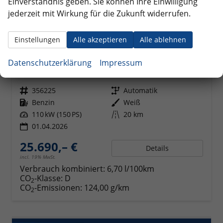
Einverständnis geben. Sie können Ihre Einwilligung
jederzeit mit Wirkung für die Zukunft widerrufen.
Einstellungen
Alle akzeptieren
Alle ablehnen
Hyundai i30
Family HB 1.6 GO*Navi*LED*Shzg*Lhzg*PDC*Cam*16Zoll*
Datenschutzerklärung
Impressum
unverbindliche Lieferzeit:
5 Wochen
Fahrzeug mit Tageszulassung
Fahrzeugnr.
356225
Getriebe
Automatik
Kraftstoff
Benzin
Außenfarbe
Weiß
Leistung
110 kW (150 PS)
Kilometerstand
20 km
01.04.2026
25.690,– €
Details
incl. 19% MwSt.
Verbrauch kombiniert:
6,70 l/100km
CO
-Klasse:
D
2
CO
-Emissionen:
124,00 g/km
2