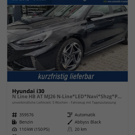
Hyundai i30
N Line HB AT MJ26 N-Line*LED*Navi*Shzg*PDC*Cam*18*
unverbindliche Lieferzeit:
5 Wochen
Fahrzeug mit Tageszulassung
Fahrzeugnr.
359576
Getriebe
Automatik
Kraftstoff
Benzin
Außenfarbe
Abbyss Black
Leistung
110 kW (150 PS)
Kilometerstand
20 km