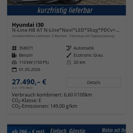
Hyundai i30
N-Line HB AT N-Line*Navi*LED*Shzg*PDCv+h*Cam*18
unverbindliche Lieferzeit:
5 Wochen
Fahrzeug mit Tageszulassung
Fahrzeugnr.
358071
Getriebe
Automatik
Kraftstoff
Benzin
Außenfarbe
Ecotronic Grau
Leistung
110 kW (150 PS)
Kilometerstand
20 km
01.05.2026
27.490,– €
Details
incl. 19% MwSt.
Verbrauch kombiniert:
6,60 l/100km
CO
-Klasse:
E
2
CO
-Emissionen:
149,00 g/km
2
ab 266,– € mtl.