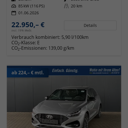
Leistung
85 kW (116 PS)
Kilometerstand
20 km
01.06.2026
22.950,– €
Details
incl. 19% MwSt.
Verbrauch kombiniert:
5,90 l/100km
CO
-Klasse:
E
2
CO
-Emissionen:
139,00 g/km
2
ab 224,– € mtl.