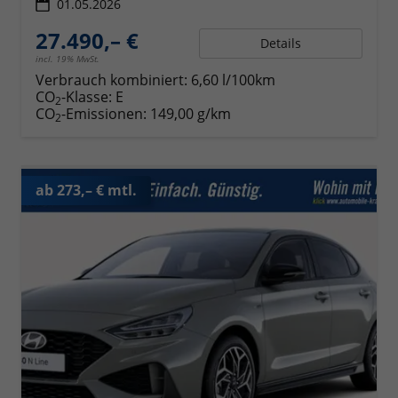
01.05.2026
27.490,– €
Details
incl. 19% MwSt.
Verbrauch kombiniert:
6,60 l/100km
CO
-Klasse:
E
2
CO
-Emissionen:
149,00 g/km
2
ab 273,– € mtl.