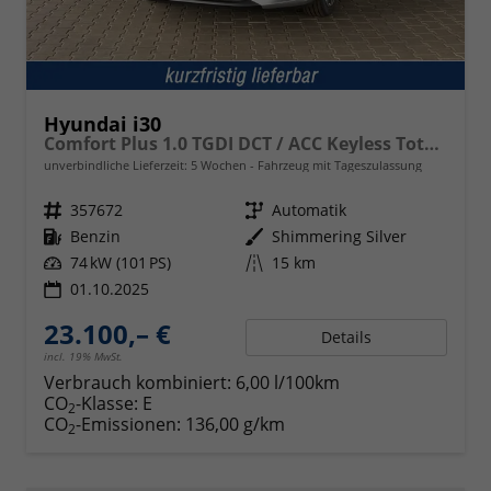
Hyundai i30
Comfort Plus 1.0 TGDI DCT / ACC Keyless Totwinkelassis. PDC V&H + Kamera Sitz Lenkradheizung LED Alu 17''
unverbindliche Lieferzeit:
5 Wochen
Fahrzeug mit Tageszulassung
Fahrzeugnr.
357672
Getriebe
Automatik
Kraftstoff
Benzin
Außenfarbe
Shimmering Silver
Leistung
74 kW (101 PS)
Kilometerstand
15 km
01.10.2025
23.100,– €
Details
incl. 19% MwSt.
Verbrauch kombiniert:
6,00 l/100km
CO
-Klasse:
E
2
CO
-Emissionen:
136,00 g/km
2