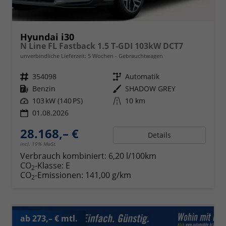
Hyundai i30
N Line FL Fastback 1.5 T-GDI 103kW DCT7
unverbindliche Lieferzeit:
5 Wochen
Gebrauchtwagen
Fahrzeugnr.
354098
Getriebe
Automatik
Kraftstoff
Benzin
Außenfarbe
SHADOW GREY
Leistung
103 kW (140 PS)
Kilometerstand
10 km
01.08.2026
28.168,– €
Details
incl. 19% MwSt.
Verbrauch kombiniert:
6,20 l/100km
CO
-Klasse:
E
2
CO
-Emissionen:
141,00 g/km
2
ab 273,– € mtl.