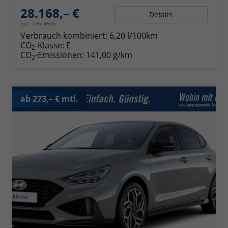
28.168,– €
Details
incl. 19% MwSt.
Verbrauch kombiniert:
6,20 l/100km
CO
-Klasse:
E
2
CO
-Emissionen:
141,00 g/km
2
ab 273,– € mtl.