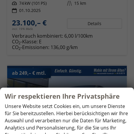
Leistung
74 kW (101 PS)
Kilometerstand
15 km
01.10.2025
23.100,– €
Details
incl. 19% MwSt.
Verbrauch kombiniert:
6,00 l/100km
CO
-Klasse:
E
2
CO
-Emissionen:
136,00 g/km
2
ab 249,– € mtl.
Wir respektieren Ihre Privatsphäre
Unsere Website setzt Cookies ein, um unsere Dienste
für Sie bereitzustellen. Hierbei berücksichtigen wir Ihre
Auswahl und verarbeiten nur die Daten für Marketing,
Analytics und Personalisierung, für die Sie uns Ihr