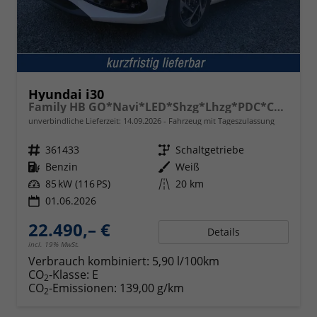
Hyundai i30
Family HB GO*Navi*LED*Shzg*Lhzg*PDC*Cam*16Zoll*
unverbindliche Lieferzeit:
14.09.2026
Fahrzeug mit Tageszulassung
Fahrzeugnr.
361433
Getriebe
Schaltgetriebe
Kraftstoff
Benzin
Außenfarbe
Weiß
Leistung
85 kW (116 PS)
Kilometerstand
20 km
01.06.2026
22.490,– €
Details
incl. 19% MwSt.
Verbrauch kombiniert:
5,90 l/100km
CO
-Klasse:
E
2
CO
-Emissionen:
139,00 g/km
2