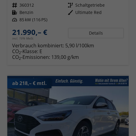
Fahrzeugnr.
360312
Getriebe
Schaltgetriebe
Kraftstoff
Benzin
Außenfarbe
Ultimate Red
Leistung
85 kW (116 PS)
21.990,– €
Details
incl. 19% MwSt.
Verbrauch kombiniert:
5,90 l/100km
CO
-Klasse:
E
2
CO
-Emissionen:
139,00 g/km
2
ab 218,– € mtl.