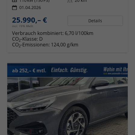
Leistung
110 kW (150 PS)
Kilometerstand
20 km
01.04.2026
25.990,– €
Details
incl. 19% MwSt.
Verbrauch kombiniert:
6,70 l/100km
CO
-Klasse:
D
2
CO
-Emissionen:
124,00 g/km
2
ab 252,– € mtl.