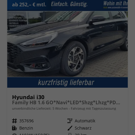
ab 252,– € mtl.
Hyundai i30
Family HB 1.6 GO*Navi*LED*Shzg*Lhzg*PDC*Cam*16Zoll*
unverbindliche Lieferzeit:
5 Wochen
Fahrzeug mit Tageszulassung
Fahrzeugnr.
357696
Getriebe
Automatik
Kraftstoff
Benzin
Außenfarbe
Schwarz