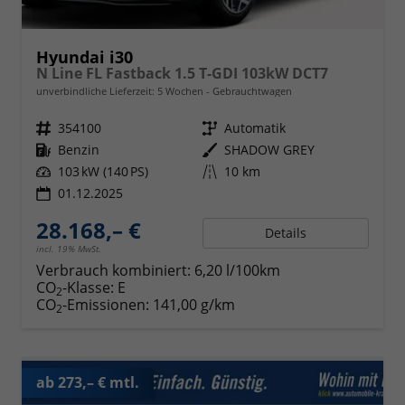
Hyundai i30
N Line FL Fastback 1.5 T-GDI 103kW DCT7
unverbindliche Lieferzeit:
5 Wochen
Gebrauchtwagen
Fahrzeugnr.
354100
Getriebe
Automatik
Kraftstoff
Benzin
Außenfarbe
SHADOW GREY
Leistung
103 kW (140 PS)
Kilometerstand
10 km
01.12.2025
28.168,– €
Details
incl. 19% MwSt.
Verbrauch kombiniert:
6,20 l/100km
CO
-Klasse:
E
2
CO
-Emissionen:
141,00 g/km
2
ab 273,– € mtl.