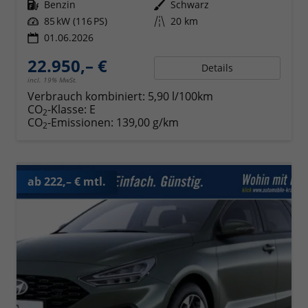
Kraftstoff
Benzin
Außenfarbe
Schwarz
Leistung
85 kW (116 PS)
Kilometerstand
20 km
01.06.2026
22.950,– €
Details
incl. 19% MwSt.
Verbrauch kombiniert:
5,90 l/100km
CO
-Klasse:
E
2
CO
-Emissionen:
139,00 g/km
2
ab 222,– € mtl.