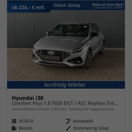
ab 224,– € mtl.
Hyundai i30
Comfort Plus 1.0 TGDI DCT / ACC Keyless Totwinkelassis. PDC V&H + Kamera Sitz Lenkradheizung LED Alu 17''
unverbindliche Lieferzeit:
5 Wochen
Fahrzeug mit Tageszulassung
Fahrzeugnr.
357674
Getriebe
Automatik
Kraftstoff
Benzin
Außenfarbe
Shimmering Silver