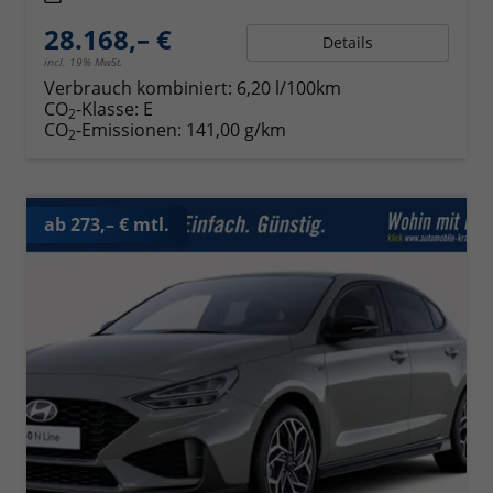
28.168,– €
Details
incl. 19% MwSt.
Verbrauch kombiniert:
6,20 l/100km
CO
-Klasse:
E
2
CO
-Emissionen:
141,00 g/km
2
ab 273,– € mtl.