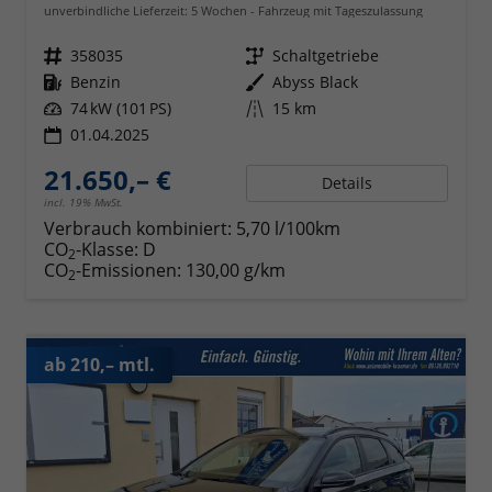
unverbindliche Lieferzeit:
5 Wochen
Fahrzeug mit Tageszulassung
Fahrzeugnr.
358035
Getriebe
Schaltgetriebe
Kraftstoff
Benzin
Außenfarbe
Abyss Black
Leistung
74 kW (101 PS)
Kilometerstand
15 km
01.04.2025
21.650,– €
Details
incl. 19% MwSt.
Verbrauch kombiniert:
5,70 l/100km
CO
-Klasse:
D
2
CO
-Emissionen:
130,00 g/km
2
ab 210,– mtl.