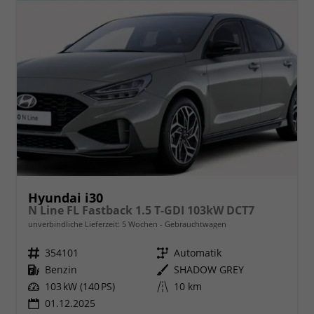
Hyundai i30
N Line FL Fastback 1.5 T-GDI 103kW DCT7
unverbindliche Lieferzeit:
5 Wochen
Gebrauchtwagen
Fahrzeugnr.
354101
Getriebe
Automatik
Kraftstoff
Benzin
Außenfarbe
SHADOW GREY
Leistung
103 kW (140 PS)
Kilometerstand
10 km
01.12.2025