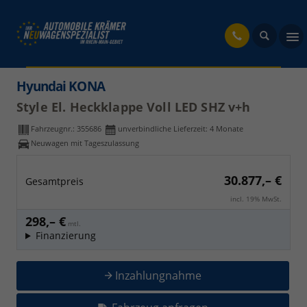
fahrzeug
Hyundai KONA
Style El. Heckklappe Voll LED SHZ v+h
Fahrzeugnr.:
355686
unverbindliche Lieferzeit:
4 Monate
Neuwagen mit Tageszulassung
30.877,– €
Gesamtpreis
incl. 19% MwSt.
298,– €
mtl.
Finanzierung
Inzahlungnahme