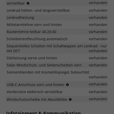
in
vorhanden
verstellbar
zwei
Lenkrad höhen- und längsverstellbar
vorhanden
Richtungen
verstellbar
Lenkradheizung
vorhanden
Mittelarmlehne vorn und hinten
vorhanden
Rückenlehne teilbar 40:20:40
vorhanden
Scheibenentfeuchtung automatisch
vorhanden
Sequentielles Schalten mit Schaltwippen am Lenkrad - nur
mit DCT
vorhanden
Sitzheizung vorne und hinten
vorhanden
Solar-Windschutz- und Seitenscheiben vorn
vorhanden
Sonnenblenden mit Kosmetikspiegel, beleuchtet
vorhanden
zum
vorhanden
USB-C-Anschluss vorn und hinten
Aufladen
Vordersitze elektrisch verstellbar
vorhanden
mobiler
Geräte
reduziert
vorhanden
Windschutzscheibe mit Akustikfolie
das
Eindringen
Infotainment & Kommunikation
von