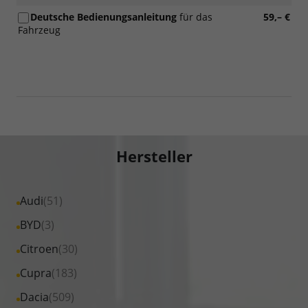
Deutsche Bedienungsanleitung
für das
59,– €
Fahrzeug
Hersteller
Alle
Audi
(51)
Fahrzeuge
Alle
BYD
(3)
von
Fahrzeuge
Alle
Citroen
(30)
Audi
von
Fahrzeuge
Alle
Cupra
(183)
anzeigen
BYD
von
Fahrzeuge
Alle
Dacia
(509)
anzeigen
Citroen