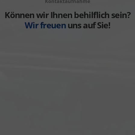
anzeigen
Kontaktaufnahme
Weitere
anzeigen
Können wir Ihnen behilflich sein?
Wir freuen
uns auf Sie!