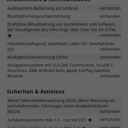
Geräuschen
Audiosystem-Bedienung am Lenkrad
vorhanden
in
den
Bluetooth-Freisprecheinrichtung
vorhanden
Fahrzeuginnenraum
Drahtlose Aktualisierung von Kartendaten und Software
der Steuergeräte des Fahrzeugs über Over-the-Air (OTA)
Gebührenpflichtig
vorhanden
Induktionsladegerät, kabelloses Laden für Smartphones
(Qi)
vorhanden
Müdigkeitsüberwachung (DSM)
vorhanden
Navigationssystem mit 12,3-Zoll-Touchscreen, 1x USB-C-
Anschluss, DAB, Android Auto, Apple CarPlay kabellos,
Bluelink
vorhanden
Sicherheit & Assistenz
Aktive Totwinkelüberwachung (BCA), aktive Warnung vor
vorbeifahrenden Fahrzeugen beim Rückwärtsfahren
(RCCA)
vorhanden
Automatische
vorhanden
Autobahnassistent HDA 1.5 - nur mit DCT
Verlangsamung
Erkennung
vorhanden