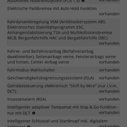
Autonomes Notbremssystem (FCA 1.5)
vor
von
Kurven
Elektrische Parkbremse mit Auto Hold Funktion
Fahrzeugen,
und
vorhanden
Fußgängern,
anschließender
Radfahrern
Fahrdynamikregelung VSM (Antiblockiersystem ABS,
Beschleunigung
einschließlich
Elektronisches Stabilitätsprogramm ESC,
auf
Warnung
Anhängerstabilisierung TSA und Multikollisionsbremse
die
vor
MCB, Berganfahrhilfe HAC und Bergabfahrhilfe DBC)
voreingestellte
Frontalzusammenstö
vorhanden
Geschwindigkeit
beim
Fahrer- und Beifahrerairbag (Beifahrerairbag
Linksabbiegen
deaktivierbar), Seitenairbags vorne, Fensterairbags vorne
und hinten, Center-Airbag vorne
vorhanden
Fahrmodus-Wahlschalter
vorhanden
Geschwindigkeitsbegrenzungsassistent (ISLA)
vorhanden
Getriebesteuerung elektronisch "Shift by Wire" (nur i.V.m.
DCT)
vorhanden
Insassenalarm (RSA)
vorhanden
Intelligenter adaptiver Tempomat mit Stop & Go-Funktion -
vollständiges
vorhanden
nur mit DCT
Anhalten
Intelligenter Schlüssel und Startknopf inkl. digitalem
und
Entriegeln
vorhanden
Schlüssel