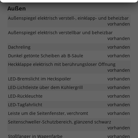
Außen
Außenspiegel elektrisch verstell-, einklapp- und beheizbar
vorhanden
Außenspiegel elektrisch verstellbar und beheizbar
vorhanden
Dachreling
vorhanden
Dunkel getönte Scheiben ab B-Säule
vorhanden
Heckklappe elektrisch mit berührungsloser Öffnung
vorhanden
LED-Bremslicht im Heckspoiler
vorhanden
LED-Lichtleiste über dem Kühlergrill
vorhanden
LED-Rückleuchte
vorhanden
LED-Tagfahrlicht
vorhanden
Leiste um die Seitenfenster, verchromt
vorhanden
Seitenschweller-Schutzbereich, glänzend schwarz
vorhanden
Stoßfänger in Wagenfarbe
vorhanden