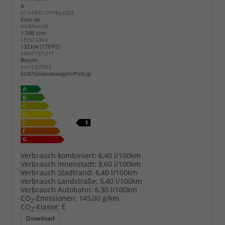
4
SCHADSTOFFKLASSE
Euro 6e
HUBRAUM
1.598 ccm
LEISTUNG
132 kW (179 PS)
KRAFTSTOFF
Benzin
KATEGORIE
SUV/Geländewagen/Pickup
Verbrauch kombiniert:
6,40 l/100km
Verbrauch Innenstadt:
8,60 l/100km
Verbrauch Stadtrand:
6,40 l/100km
Verbrauch Landstraße:
5,40 l/100km
Verbrauch Autobahn:
6,30 l/100km
CO
-Emissionen:
145,00 g/km
2
CO
-Klasse:
E
2
Download