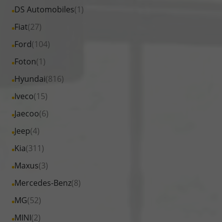
von
Fahrzeuge
Alle
DS Automobiles
(1)
anzeigen
Cupra
von
Fahrzeuge
Alle
Fiat
(27)
anzeigen
Dacia
von
Fahrzeuge
Alle
Ford
(104)
anzeigen
DS
von
Fahrzeuge
Alle
Foton
(1)
Automobiles
Fiat
von
Fahrzeuge
anzeigen
Alle
Hyundai
(816)
anzeigen
Ford
von
Fahrzeuge
Alle
Iveco
(15)
anzeigen
Foton
von
Fahrzeuge
Alle
Jaecoo
(6)
anzeigen
Hyundai
von
Fahrzeuge
Alle
Jeep
(4)
anzeigen
Iveco
von
Fahrzeuge
Alle
Kia
(311)
anzeigen
Jaecoo
von
Fahrzeuge
Alle
Maxus
(3)
anzeigen
Jeep
von
Fahrzeuge
Alle
Mercedes-Benz
(8)
anzeigen
Kia
von
Fahrzeuge
Alle
MG
(52)
anzeigen
Maxus
von
Fahrzeuge
Alle
MINI
(2)
anzeigen