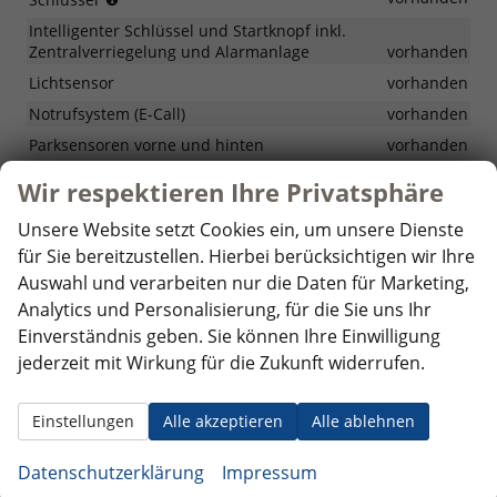
erneutes
und
Anfahren
Intelligenter Schlüssel und Startknopf inkl.
Starten
Zentralverriegelung und Alarmanlage
vorhanden
des
Fahrzerugs
Lichtsensor
vorhanden
mit
Notrufsystem (E-Call)
vorhanden
einem
Parksensoren vorne und hinten
kompatiblen
vorhanden
Mobilgerät,
Regensensor
vorhanden
Wir respektieren Ihre Privatsphäre
für
Rückfahrkamera
vorhanden
diese
Unsere Website setzt Cookies ein, um unsere Dienste
Funktion
Servolenkung
vorhanden
muss
für Sie bereitzustellen. Hierbei berücksichtigen wir Ihre
Spurfolgeassistent (LFA)
vorhanden
die
Auswahl und verarbeiten nur die Daten für Marketing,
myHundai-
Spurhalteassistent (LKA)
vorhanden
Analytics und Personalisierung, für die Sie uns Ihr
App
Tempomat
vorhanden
Einverständnis geben. Sie können Ihre Einwilligung
installiert
sein
jederzeit mit Wirkung für die Zukunft widerrufen.
Warnung bei niedrigem Flüssigkeitsstand in den
Scheibenwaschanlagen
vorhanden
Wegfahrsperre
vorhanden
Einstellungen
Alle akzeptieren
Alle ablehnen
Zentralverriegelung-Bedienung an der Fahrertür
vorhanden
Datenschutzerklärung
Impressum