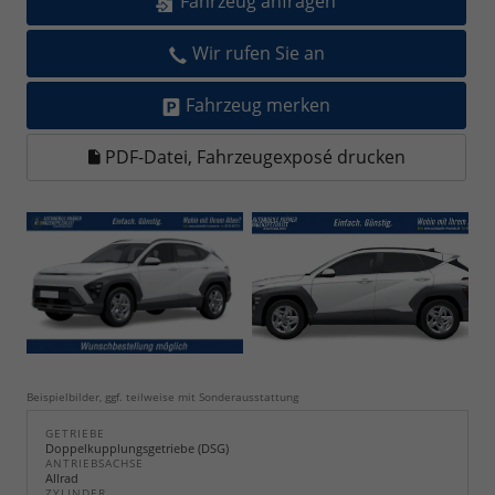
Fahrzeug anfragen
Wir rufen Sie an
Fahrzeug merken
PDF-Datei, Fahrzeugexposé drucken
Beispielbilder, ggf. teilweise mit Sonderausstattung
GETRIEBE
Doppelkupplungsgetriebe (DSG)
ANTRIEBSACHSE
Allrad
ZYLINDER