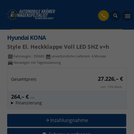
fahrzeug
Hyundai KONA
Style El. Heckklappe Voll LED SHZ v+h
Fahrzeugnr.:
355683
unverbindliche Lieferzeit:
4 Monate
Neuwagen mit Tageszulassung
27.226,– €
Gesamtpreis
incl. 19% MwSt.
264,– €
mtl.
Finanzierung
Inzahlungnahme