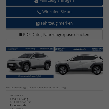
Fahrzeug anfragen
Wir rufen Sie an
Fahrzeug merken
PDF-Datei, Fahrzeugexposé drucken
Beispielbilder, ggf. teilweise mit Sonderausstattung
GETRIEBE
Schalt. 6-Gang
ANTRIEBSACHSE
Frontantrieb
ZYLINDER