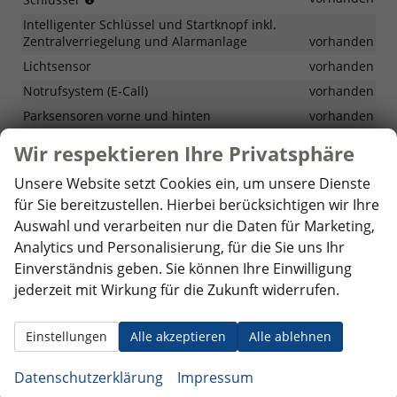
erneutes
und
Anfahren
Intelligenter Schlüssel und Startknopf inkl.
Starten
Zentralverriegelung und Alarmanlage
vorhanden
des
Fahrzerugs
Lichtsensor
vorhanden
mit
Notrufsystem (E-Call)
vorhanden
einem
Parksensoren vorne und hinten
kompatiblen
vorhanden
Mobilgerät,
Regensensor
vorhanden
Wir respektieren Ihre Privatsphäre
für
Rückfahrkamera
vorhanden
diese
Unsere Website setzt Cookies ein, um unsere Dienste
Funktion
Servolenkung
vorhanden
muss
für Sie bereitzustellen. Hierbei berücksichtigen wir Ihre
Spurfolgeassistent (LFA)
vorhanden
die
Auswahl und verarbeiten nur die Daten für Marketing,
myHundai-
Spurhalteassistent (LKA)
vorhanden
Analytics und Personalisierung, für die Sie uns Ihr
App
Tempomat
vorhanden
Einverständnis geben. Sie können Ihre Einwilligung
installiert
sein
jederzeit mit Wirkung für die Zukunft widerrufen.
Warnung bei niedrigem Flüssigkeitsstand in den
Scheibenwaschanlagen
vorhanden
Wegfahrsperre
vorhanden
Einstellungen
Alle akzeptieren
Alle ablehnen
Zentralverriegelung-Bedienung an der Fahrertür
vorhanden
Datenschutzerklärung
Impressum