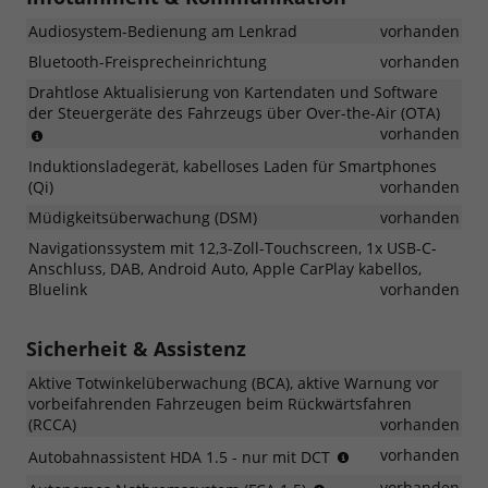
Geräuschen
Audiosystem-Bedienung am Lenkrad
vorhanden
in
den
Bluetooth-Freisprecheinrichtung
vorhanden
Fahrzeuginnenraum
Drahtlose Aktualisierung von Kartendaten und Software
der Steuergeräte des Fahrzeugs über Over-the-Air (OTA)
Gebührenpflichtig
vorhanden
Induktionsladegerät, kabelloses Laden für Smartphones
(Qi)
vorhanden
Müdigkeitsüberwachung (DSM)
vorhanden
Navigationssystem mit 12,3-Zoll-Touchscreen, 1x USB-C-
Anschluss, DAB, Android Auto, Apple CarPlay kabellos,
Bluelink
vorhanden
Sicherheit & Assistenz
Aktive Totwinkelüberwachung (BCA), aktive Warnung vor
vorbeifahrenden Fahrzeugen beim Rückwärtsfahren
(RCCA)
vorhanden
Automatische
vorhanden
Autobahnassistent HDA 1.5 - nur mit DCT
Verlangsamung
Erkennung
vorhanden