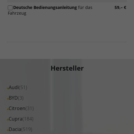
Deutsche Bedienungsanleitung
für das
59,– €
Fahrzeug
Hersteller
Alle
Audi
(51)
Fahrzeuge
Alle
BYD
(3)
von
Fahrzeuge
Alle
Citroen
(31)
Audi
von
Fahrzeuge
Alle
Cupra
(184)
anzeigen
BYD
von
Fahrzeuge
Alle
Dacia
(519)
anzeigen
Citroen