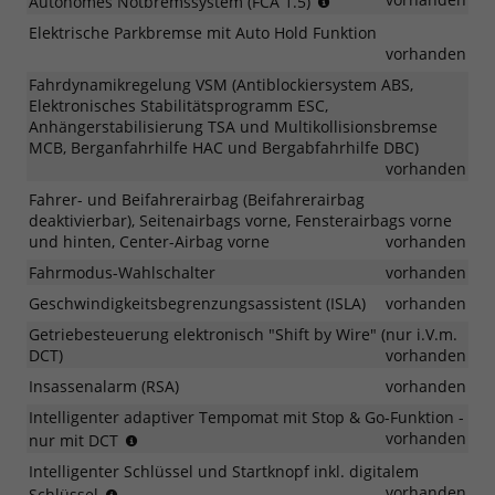
Autonomes Notbremssystem (FCA 1.5)
vor
von
Kurven
Elektrische Parkbremse mit Auto Hold Funktion
Fahrzeugen,
und
vorhanden
Fußgängern,
anschließender
Radfahrern
Fahrdynamikregelung VSM (Antiblockiersystem ABS,
Beschleunigung
einschließlich
Elektronisches Stabilitätsprogramm ESC,
auf
Warnung
Anhängerstabilisierung TSA und Multikollisionsbremse
die
vor
MCB, Berganfahrhilfe HAC und Bergabfahrhilfe DBC)
voreingestellte
Frontalzusammenstö
vorhanden
Geschwindigkeit
beim
Fahrer- und Beifahrerairbag (Beifahrerairbag
Linksabbiegen
deaktivierbar), Seitenairbags vorne, Fensterairbags vorne
und hinten, Center-Airbag vorne
vorhanden
Fahrmodus-Wahlschalter
vorhanden
Geschwindigkeitsbegrenzungsassistent (ISLA)
vorhanden
Getriebesteuerung elektronisch "Shift by Wire" (nur i.V.m.
DCT)
vorhanden
Insassenalarm (RSA)
vorhanden
Intelligenter adaptiver Tempomat mit Stop & Go-Funktion -
vollständiges
vorhanden
nur mit DCT
Anhalten
Intelligenter Schlüssel und Startknopf inkl. digitalem
und
Entriegeln
vorhanden
Schlüssel