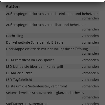
Außen
Außenspiegel elektrisch verstell-, einklapp- und beheizbar
vorhanden
Außenspiegel elektrisch verstellbar und beheizbar
vorhanden
Dachreling
vorhanden
Dunkel getönte Scheiben ab B-Säule
vorhanden
Heckklappe elektrisch mit berührungsloser Öffnung
vorhanden
LED-Bremslicht im Heckspoiler
vorhanden
LED-Lichtleiste über dem Kühlergrill
vorhanden
LED-Rückleuchte
vorhanden
LED-Tagfahrlicht
vorhanden
Leiste um die Seitenfenster, verchromt
vorhanden
Seitenschweller-Schutzbereich, glänzend schwarz
vorhanden
Stoßfänger in Wagenfarbe
vorhanden