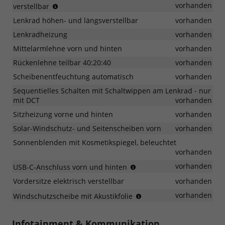
in
vorhanden
verstellbar
zwei
Lenkrad höhen- und längsverstellbar
vorhanden
Richtungen
verstellbar
Lenkradheizung
vorhanden
Mittelarmlehne vorn und hinten
vorhanden
Rückenlehne teilbar 40:20:40
vorhanden
Scheibenentfeuchtung automatisch
vorhanden
Sequentielles Schalten mit Schaltwippen am Lenkrad - nur
mit DCT
vorhanden
Sitzheizung vorne und hinten
vorhanden
Solar-Windschutz- und Seitenscheiben vorn
vorhanden
Sonnenblenden mit Kosmetikspiegel, beleuchtet
vorhanden
zum
vorhanden
USB-C-Anschluss vorn und hinten
Aufladen
Vordersitze elektrisch verstellbar
vorhanden
mobiler
Geräte
reduziert
vorhanden
Windschutzscheibe mit Akustikfolie
das
Eindringen
Infotainment & Kommunikation
von