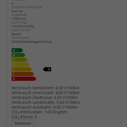
4
SCHADSTOFFKLASSE
Euro 6e
HUBRAUM
1.598 ccm
LEISTUNG
110 kW (150 PS)
KRAFTSTOFF
Benzin
KATEGORIE
SUV/Geländewagen/Pickup
Verbrauch kombiniert:
6,50 l/100km
Verbrauch Innenstadt:
8,60 l/100km
Verbrauch Stadtrand:
6,50 l/100km
Verbrauch Landstraße:
5,50 l/100km
Verbrauch Autobahn:
6,50 l/100km
CO
-Emissionen:
147,00 g/km
2
CO
-Klasse:
E
2
Download