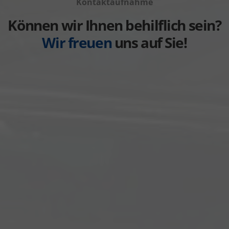
anzeigen
Kontaktaufnahme
Weitere
anzeigen
Können wir Ihnen behilflich sein?
Wir freuen
uns auf Sie!