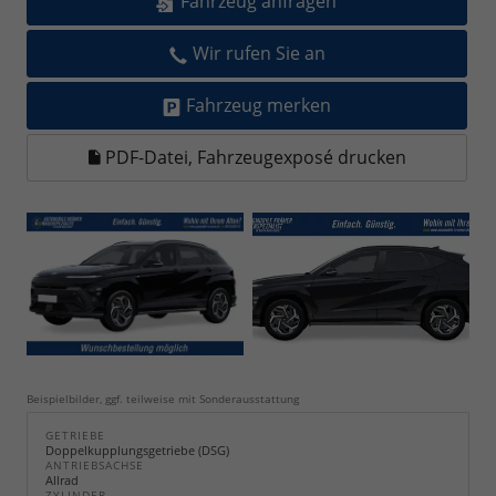
Fahrzeug anfragen
Wir rufen Sie an
Fahrzeug merken
PDF-Datei, Fahrzeugexposé drucken
Beispielbilder, ggf. teilweise mit Sonderausstattung
GETRIEBE
Doppelkupplungsgetriebe (DSG)
ANTRIEBSACHSE
Allrad
ZYLINDER