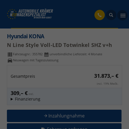
fahrzeug
Hyundai KONA
N Line Style Voll-LED Totwinkel SHZ v+h
Fahrzeugnr.:
355782
unverbindliche Lieferzeit:
4 Monate
Neuwagen mit Tageszulassung
31.873,– €
Gesamtpreis
incl. 19% MwSt.
309,– €
mtl.
Finanzierung
Inzahlungnahme