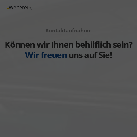
Toyota
von
Fahrzeuge
Alle
Weitere
(5)
anzeigen
Volkswagen
von
Fahrzeuge
anzeigen
Volvo
von
anzeigen
Kontaktaufnahme
Weitere
anzeigen
Können wir Ihnen behilflich sein?
Wir freuen
uns auf Sie!