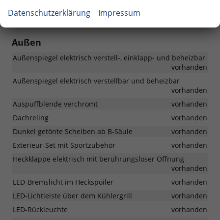
Zentralverriegelung-Bedienung an der Fahrertür
Datenschutzerklärung
Impressum
vorhanden
Außen
Außenspiegel elektrisch verstell-, einklapp- und beheizbar
vorhanden
Außenspiegel elektrisch verstellbar und beheizbar
vorhanden
Auspuffblende verchromt
vorhanden
Dachreling
vorhanden
Dunkel getönte Scheiben ab B-Säule
vorhanden
Exterieur-Set mit Sportzubehör
vorhanden
Heckklappe elektrisch mit berührungsloser Öffnung
vorhanden
LED-Bremslicht im Heckspoiler
vorhanden
LED-Lichtleiste über dem Kühlergrill
vorhanden
LED-Rückleuchte
vorhanden