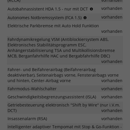
(RCCA)
vorhanden
Automatische
vorhanden
Autobahnassistent HDA 1.5 - nur mit DCT
Verlangsamung
Erkennung
vorhanden
Autonomes Notbremssystem (FCA 1.5)
vor
von
Kurven
Elektrische Parkbremse mit Auto Hold Funktion
Fahrzeugen,
und
vorhanden
Fußgängern,
anschließender
Radfahrern
Fahrdynamikregelung VSM (Antiblockiersystem ABS,
Beschleunigung
einschließlich
Elektronisches Stabilitätsprogramm ESC,
auf
Warnung
Anhängerstabilisierung TSA und Multikollisionsbremse
die
vor
MCB, Berganfahrhilfe HAC und Bergabfahrhilfe DBC)
voreingestellte
Frontalzusammenstö
vorhanden
Geschwindigkeit
beim
Fahrer- und Beifahrerairbag (Beifahrerairbag
Linksabbiegen
deaktivierbar), Seitenairbags vorne, Fensterairbags vorne
und hinten, Center-Airbag vorne
vorhanden
Fahrmodus-Wahlschalter
vorhanden
Geschwindigkeitsbegrenzungsassistent (ISLA)
vorhanden
Getriebesteuerung elektronisch "Shift by Wire" (nur i.V.m.
DCT)
vorhanden
Insassenalarm (RSA)
vorhanden
Intelligenter adaptiver Tempomat mit Stop & Go-Funktion -