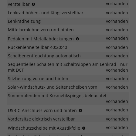
in
vorhanden
verstellbar
zwei
Lenkrad höhen- und längsverstellbar
vorhanden
Richtungen
verstellbar
Lenkradheizung
vorhanden
Mittelarmlehne vorn und hinten
vorhanden
mit
vorhanden
Pedalen mit Metallabdeckungen
rutschfester
Rückenlehne teilbar 40:20:40
vorhanden
Beschichtung
Scheibenentfeuchtung automatisch
vorhanden
Sequentielles Schalten mit Schaltwippen am Lenkrad - nur
mit DCT
vorhanden
Sitzheizung vorne und hinten
vorhanden
Solar-Windschutz- und Seitenscheiben vorn
vorhanden
Sonnenblenden mit Kosmetikspiegel, beleuchtet
vorhanden
zum
vorhanden
USB-C-Anschluss vorn und hinten
Aufladen
Vordersitze elektrisch verstellbar
vorhanden
mobiler
Geräte
reduziert
vorhanden
Windschutzscheibe mit Akustikfolie
das