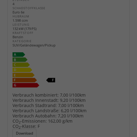
4
SCHADSTOFFKLASSE
Euro 6e
HUBRAUM
1.598 ccm
LEISTUNG
132 kW (179 PS)
KRAFTSTOFF
Benzin
KATEGORIE
SUV/Geländewagen/Pickup
Verbrauch kombiniert:
7,00 l/100km
Verbrauch Innenstadt:
9,20 l/100km
Verbrauch Stadtrand:
7,00 l/100km
Verbrauch Landstraße:
6,20 l/100km
Verbrauch Autobahn:
7,20 l/100km
CO
-Emissionen:
162,00 g/km
2
CO
-Klasse:
F
2
Download