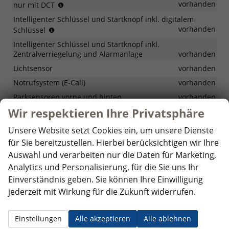
vollständiges
vorhanden
nur mit DCT
Anhalten
Intelligenter Schlüssel und Startknopf inkl. digitalem
und
Entriegeln
vorhanden
Schlüssel
erneutes
und
Anfahren
Intelligenter Schlüssel und Startknopf inkl.
Starten
Zentralverriegelung und Alarmanlage
vorhanden
des
Fahrzerugs
Lichtsensor
vorhanden
mit
Notrufsystem (E-Call)
vorhanden
einem
Parksensoren vorne und hinten
kompatiblen
vorhanden
Mobilgerät,
Wir respektieren Ihre Privatsphäre
Regensensor
vorhanden
für
Rückfahrkamera
vorhanden
diese
Unsere Website setzt Cookies ein, um unsere Dienste
Funktion
Servolenkung
vorhanden
für Sie bereitzustellen. Hierbei berücksichtigen wir Ihre
muss
Auswahl und verarbeiten nur die Daten für Marketing,
Spurfolgeassistent (LFA)
vorhanden
die
myHundai-
Analytics und Personalisierung, für die Sie uns Ihr
Spurhalteassistent (LKA)
vorhanden
App
Einverständnis geben. Sie können Ihre Einwilligung
Tempomat
vorhanden
installiert
jederzeit mit Wirkung für die Zukunft widerrufen.
sein
Warnung bei niedrigem Flüssigkeitsstand in den
Scheibenwaschanlagen
vorhanden
Einstellungen
Alle akzeptieren
Alle ablehnen
Wegfahrsperre
vorhanden