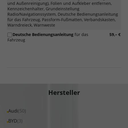
und Außenreinigung), Folien und Aufkleber entfernen,
Kennzeichenhalter, Grundeinstellung
Radio/Navigationssystem, Deutsche Bedienungsanleitung
für das Fahrzeug, Passform-Fußmatten, Verbandskasten,
Warndreieck, Warnweste
Deutsche Bedienungsanleitung
für das
59,– €
Fahrzeug
Hersteller
Alle
Audi
(50)
Fahrzeuge
Alle
BYD
(3)
von