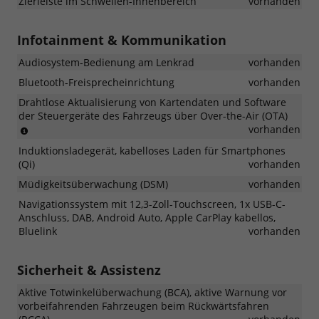
Zierleiste im Schwellen-Innenbereich
vorhanden
Eindringen
von
Geräuschen
Infotainment & Kommunikation
in
den
Audiosystem-Bedienung am Lenkrad
vorhanden
Fahrzeuginnenraum
Bluetooth-Freisprecheinrichtung
vorhanden
Drahtlose Aktualisierung von Kartendaten und Software
der Steuergeräte des Fahrzeugs über Over-the-Air (OTA)
Gebührenpflichtig
vorhanden
Induktionsladegerät, kabelloses Laden für Smartphones
(Qi)
vorhanden
Müdigkeitsüberwachung (DSM)
vorhanden
Navigationssystem mit 12,3-Zoll-Touchscreen, 1x USB-C-
Anschluss, DAB, Android Auto, Apple CarPlay kabellos,
Bluelink
vorhanden
Sicherheit & Assistenz
Aktive Totwinkelüberwachung (BCA), aktive Warnung vor
vorbeifahrenden Fahrzeugen beim Rückwärtsfahren