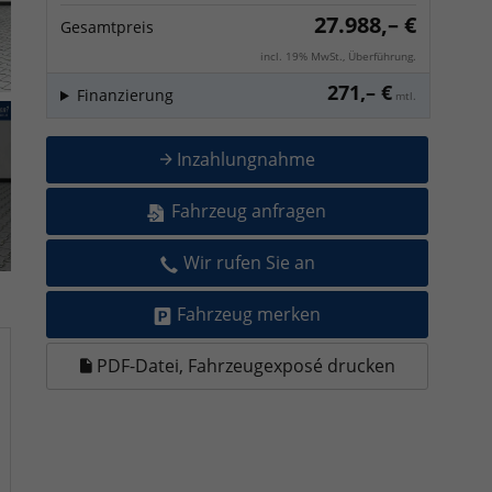
27.988,– €
Gesamtpreis
incl. 19% MwSt., Überführung.
271,– €
Finanzierung
mtl.
Inzahlungnahme
Fahrzeug anfragen
Wir rufen Sie an
Fahrzeug merken
PDF-Datei, Fahrzeugexposé drucken