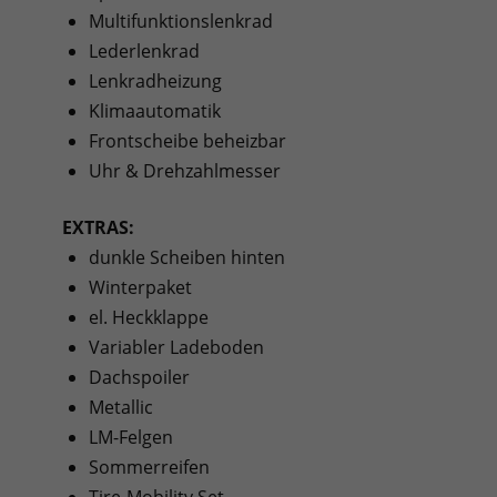
Multifunktionslenkrad
Lederlenkrad
Lenkradheizung
Klimaautomatik
Frontscheibe beheizbar
Uhr & Drehzahlmesser
EXTRAS:
dunkle Scheiben hinten
Winterpaket
el. Heckklappe
Variabler Ladeboden
Dachspoiler
Metallic
LM-Felgen
Sommerreifen
Tire-Mobility Set