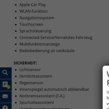
Apple Car Play
WLAN-Funktion
Navigationssystem
Touchscreen
Sprachsteuerung
Connected Service/Vernetztes Fahrzeug
Multifunktionsanzeige
Radiobedienung an Lenksäule
SICHERHEIT:
Lichtsensor
Fernlichtassistent
Regensensor
0
Innenspiegel automatisch abblendbar
U
Notbremsassistent (F.A.)
b
Spurhalteassistent
v
Verkehrszeichenerkennung