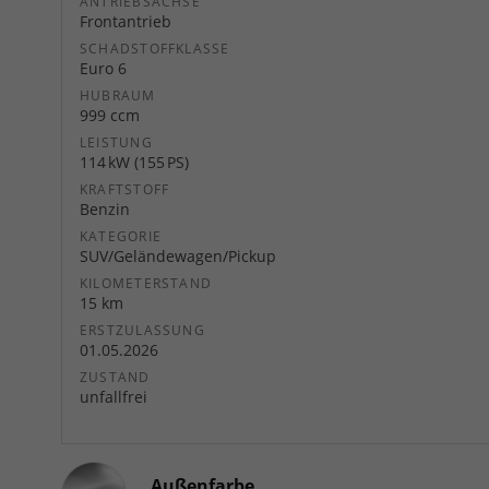
ANTRIEBSACHSE
Frontantrieb
SCHADSTOFFKLASSE
Euro 6
HUBRAUM
999 ccm
LEISTUNG
114 kW (155 PS)
KRAFTSTOFF
Benzin
KATEGORIE
SUV/Geländewagen/Pickup
KILOMETERSTAND
15 km
ERSTZULASSUNG
01.05.2026
ZUSTAND
unfallfrei
Außenfarbe