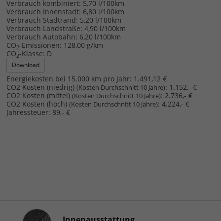
Verbrauch kombiniert:
5,70 l/100km
Verbrauch Innenstadt:
6,80 l/100km
Verbrauch Stadtrand:
5,20 l/100km
Verbrauch Landstraße:
4,90 l/100km
Verbrauch Autobahn:
6,20 l/100km
CO
-Emissionen:
128,00 g/km
2
CO
-Klasse:
D
2
Download
Energiekosten bei 15.000 km pro Jahr:
1.491,12 €
CO2 Kosten (niedrig)
:
1.152,- €
(Kosten Durchschnitt 10 Jahre)
CO2 Kosten (mittel)
:
2.736,- €
(Kosten Durchschnitt 10 Jahre)
CO2 Kosten (hoch)
:
4.224,- €
(Kosten Durchschnitt 10 Jahre)
Jahressteuer:
89,- €
Innenausstattung
Innenausstattung