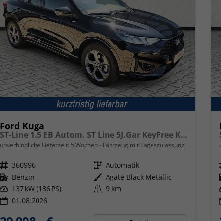
Ford Kuga
ST-Line 1.5 EB Autom. ST Line 5J.Gar KeyFree Kamera
unverbindliche Lieferzeit:
5 Wochen
Fahrzeug mit Tageszulassung
Fahrzeugnr.
360996
Getriebe
Automatik
Kraftstoff
Benzin
Außenfarbe
Agate Black Metallic
Leistung
137 kW (186 PS)
Kilometerstand
9 km
01.08.2026
29.908,– €