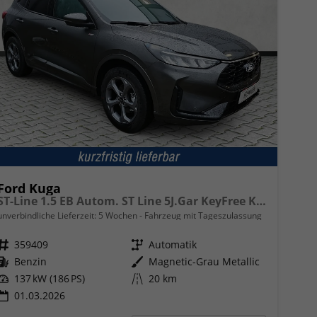
Ford Kuga
ST-Line 1.5 EB Autom. ST Line 5J.Gar KeyFree Kamera
unverbindliche Lieferzeit:
5 Wochen
Fahrzeug mit Tageszulassung
Fahrzeugnr.
359409
Getriebe
Automatik
Kraftstoff
Benzin
Außenfarbe
Magnetic-Grau Metallic
Leistung
137 kW (186 PS)
Kilometerstand
20 km
01.03.2026