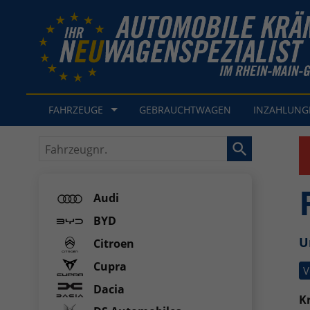
FAHRZEUGE
GEBRAUCHTWAGEN
INZAHLUN
Fahrzeugnr.
Audi
BYD
U
Citroen
Cupra
V
Dacia
Kr