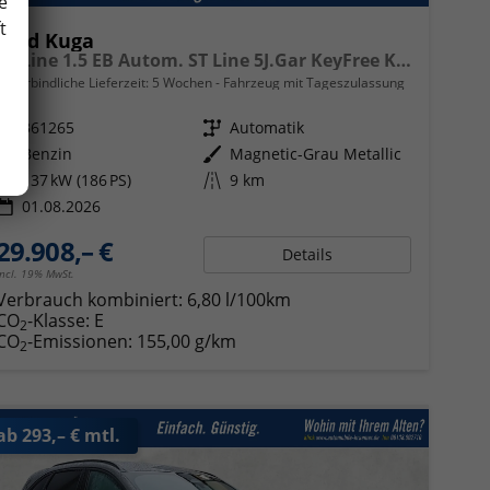
e
t
Ford Kuga
ST-Line 1.5 EB Autom. ST Line 5J.Gar KeyFree Kamera
unverbindliche Lieferzeit:
5 Wochen
Fahrzeug mit Tageszulassung
Fahrzeugnr.
361265
Getriebe
Automatik
Kraftstoff
Benzin
Außenfarbe
Magnetic-Grau Metallic
Leistung
137 kW (186 PS)
Kilometerstand
9 km
01.08.2026
29.908,– €
Details
incl. 19% MwSt.
Verbrauch kombiniert:
6,80 l/100km
CO
-Klasse:
E
2
CO
-Emissionen:
155,00 g/km
2
ab 293,– € mtl.