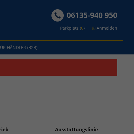
06135-940 950
Parkplatz (
0
)
Anmelden
FÜR HÄNDLER (B2B)
rieb
Ausstattungslinie