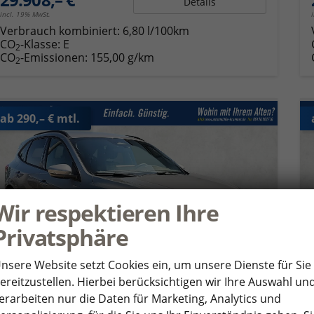
Details
incl. 19% MwSt.
Verbrauch kombiniert:
6,80 l/100km
CO
-Klasse:
E
2
CO
-Emissionen:
155,00 g/km
2
ab 290,– € mtl.
Wir respektieren Ihre
Privatsphäre
nsere Website setzt Cookies ein, um unsere Dienste für Sie
ereitzustellen. Hierbei berücksichtigen wir Ihre Auswahl un
erarbeiten nur die Daten für Marketing, Analytics und