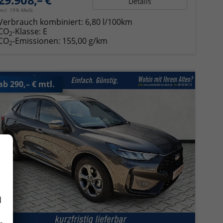
Details
incl. 19% MwSt.
Verbrauch kombiniert:
6,80 l/100km
CO
-Klasse:
E
2
CO
-Emissionen:
155,00 g/km
2
ab 290,– € mtl.
d