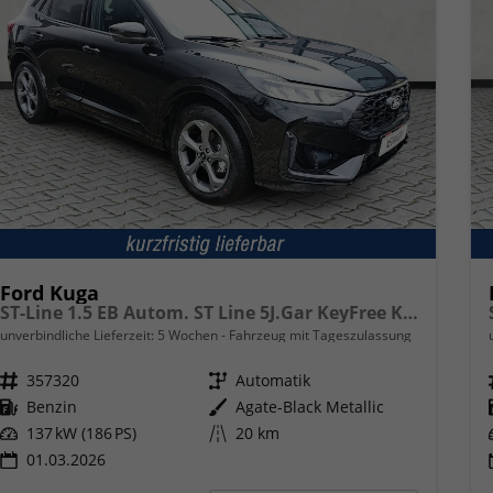
Ford Kuga
ST-Line 1.5 EB Autom. ST Line 5J.Gar KeyFree Kamera
unverbindliche Lieferzeit:
5 Wochen
Fahrzeug mit Tageszulassung
Fahrzeugnr.
357320
Getriebe
Automatik
Kraftstoff
Benzin
Außenfarbe
Agate-Black Metallic
Leistung
137 kW (186 PS)
Kilometerstand
20 km
01.03.2026