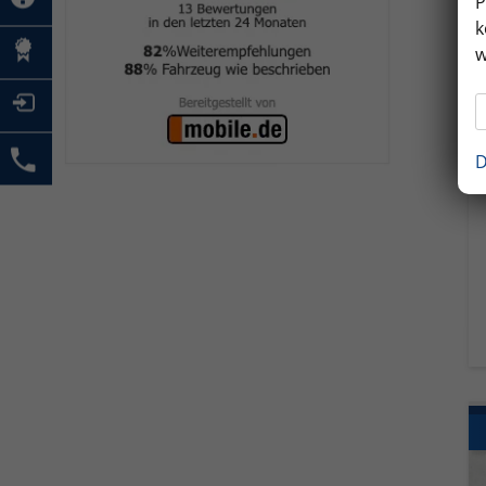
P
k
w
D