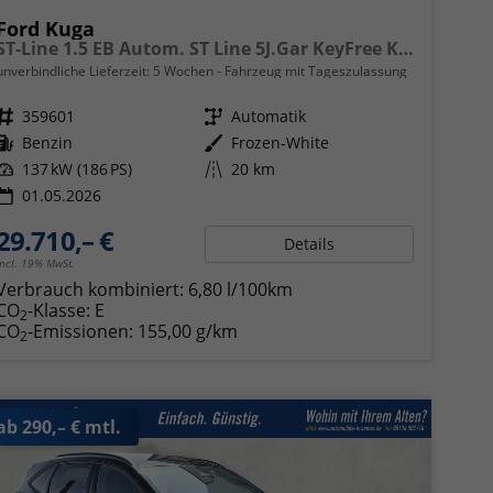
Ford Kuga
ST-Line 1.5 EB Autom. ST Line 5J.Gar KeyFree Kamera
unverbindliche Lieferzeit:
5 Wochen
Fahrzeug mit Tageszulassung
Fahrzeugnr.
359601
Getriebe
Automatik
Kraftstoff
Benzin
Außenfarbe
Frozen-White
Leistung
137 kW (186 PS)
Kilometerstand
20 km
01.05.2026
29.710,– €
Details
incl. 19% MwSt.
Verbrauch kombiniert:
6,80 l/100km
CO
-Klasse:
E
2
CO
-Emissionen:
155,00 g/km
2
ab 290,– € mtl.