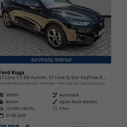
Ford Kuga
ST-Line 1.5 EB Autom. ST Line 5J.Gar KeyFree Kamera
unverbindliche Lieferzeit:
5 Wochen
Fahrzeug mit Tageszulassung
Fahrzeugnr.
360997
Getriebe
Automatik
Kraftstoff
Benzin
Außenfarbe
Agate Black Metallic
Leistung
137 kW (186 PS)
Kilometerstand
9 km
01.08.2026
29.908,– €