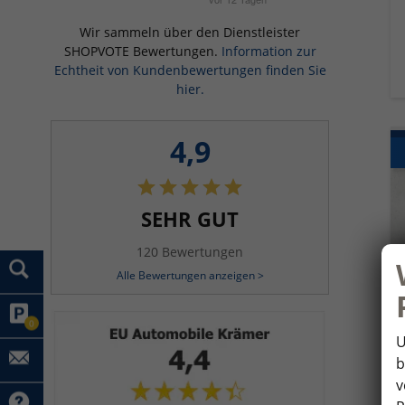
Wir sammeln über den Dienstleister
SHOPVOTE Bewertungen.
Information zur
Echtheit von Kundenbewertungen finden Sie
hier.
4,9
SEHR GUT
120 Bewertungen
Alle Bewertungen anzeigen >
0
U
b
v