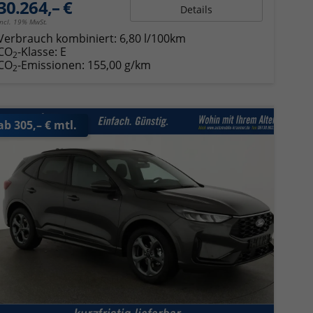
30.264,– €
Details
incl. 19% MwSt.
Verbrauch kombiniert:
6,80 l/100km
CO
-Klasse:
E
2
CO
-Emissionen:
155,00 g/km
2
ab 305,– € mtl.