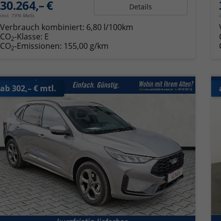
30.264,– €
Details
incl. 19% MwSt.
Verbrauch kombiniert:
6,80 l/100km
CO
-Klasse:
E
2
CO
-Emissionen:
155,00 g/km
2
ab 302,– € mtl.