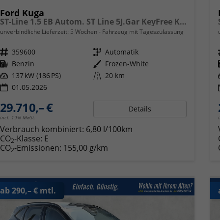
Ford Kuga
ST-Line 1.5 EB Autom. ST Line 5J.Gar KeyFree Kamera
unverbindliche Lieferzeit:
5 Wochen
Fahrzeug mit Tageszulassung
Fahrzeugnr.
359600
Getriebe
Automatik
Kraftstoff
Benzin
Außenfarbe
Frozen-White
Leistung
137 kW (186 PS)
Kilometerstand
20 km
01.05.2026
29.710,– €
Details
incl. 19% MwSt.
Verbrauch kombiniert:
6,80 l/100km
CO
-Klasse:
E
2
CO
-Emissionen:
155,00 g/km
2
ab 290,– € mtl.