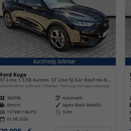
Ford Kuga
ST-Line 1.5 EB Autom. ST Line 5J.Gar KeyFree Kamera
unverbindliche Lieferzeit:
5 Wochen
Fahrzeug mit Tageszulassung
Fahrzeugnr.
360996
Getriebe
Automatik
Kraftstoff
Benzin
Außenfarbe
Agate Black Metallic
Leistung
137 kW (186 PS)
Kilometerstand
9 km
01.08.2026
29.908,– €