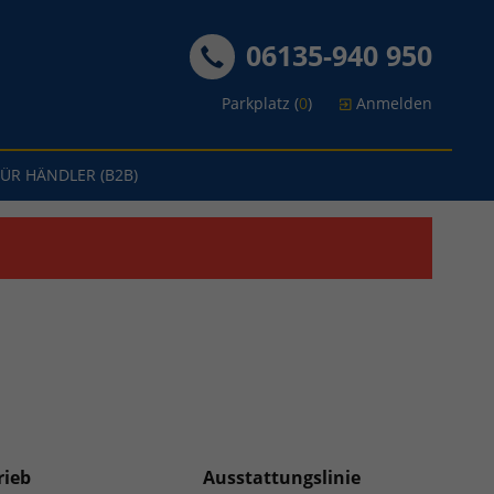
06135-940 950
Parkplatz (
0
)
Anmelden
FÜR HÄNDLER (B2B)
rieb
Ausstattungslinie