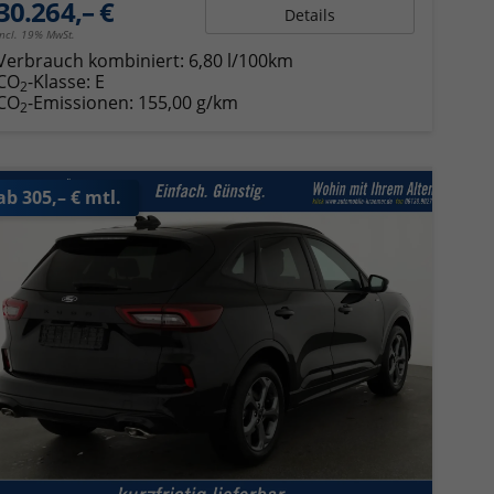
30.264,– €
Details
incl. 19% MwSt.
Verbrauch kombiniert:
6,80 l/100km
CO
-Klasse:
E
2
CO
-Emissionen:
155,00 g/km
2
ab 305,– € mtl.