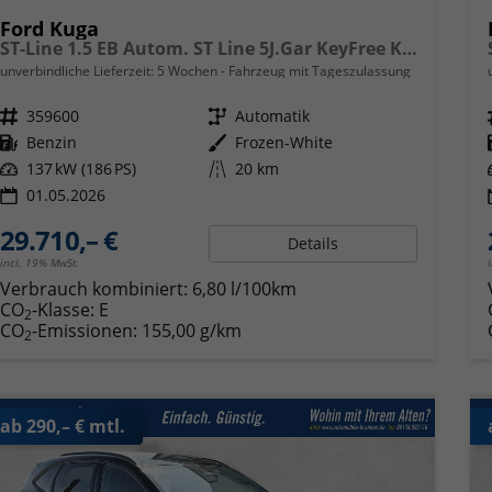
Ford Kuga
ST-Line 1.5 EB Autom. ST Line 5J.Gar KeyFree Kamera
unverbindliche Lieferzeit:
5 Wochen
Fahrzeug mit Tageszulassung
Fahrzeugnr.
359600
Getriebe
Automatik
Kraftstoff
Benzin
Außenfarbe
Frozen-White
Leistung
137 kW (186 PS)
Kilometerstand
20 km
01.05.2026
29.710,– €
Details
incl. 19% MwSt.
Verbrauch kombiniert:
6,80 l/100km
CO
-Klasse:
E
2
CO
-Emissionen:
155,00 g/km
2
ab 290,– € mtl.