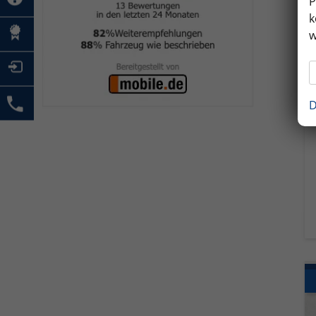
P
k
w
D