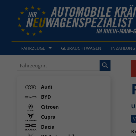
FAHRZEUGE
GEBRAUCHTWAGEN
INZAHLUN
Fahrzeugnr.
Audi
BYD
U
Citroen
Cupra
V
Dacia
Kr