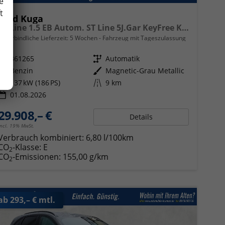
e
t
Ford Kuga
ST-Line 1.5 EB Autom. ST Line 5J.Gar KeyFree Kamera
unverbindliche Lieferzeit:
5 Wochen
Fahrzeug mit Tageszulassung
Fahrzeugnr.
361265
Getriebe
Automatik
Kraftstoff
Benzin
Außenfarbe
Magnetic-Grau Metallic
Leistung
137 kW (186 PS)
Kilometerstand
9 km
01.08.2026
29.908,– €
Details
incl. 19% MwSt.
Verbrauch kombiniert:
6,80 l/100km
CO
-Klasse:
E
2
CO
-Emissionen:
155,00 g/km
2
ab 293,– € mtl.