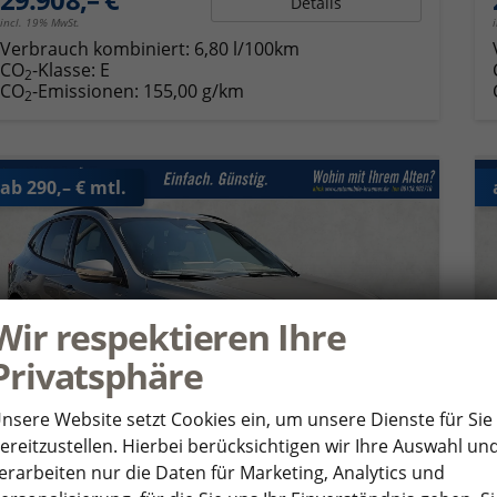
Details
incl. 19% MwSt.
Verbrauch kombiniert:
6,80 l/100km
CO
-Klasse:
E
2
CO
-Emissionen:
155,00 g/km
2
ab 290,– € mtl.
Wir respektieren Ihre
Privatsphäre
nsere Website setzt Cookies ein, um unsere Dienste für Sie
ereitzustellen. Hierbei berücksichtigen wir Ihre Auswahl un
erarbeiten nur die Daten für Marketing, Analytics und