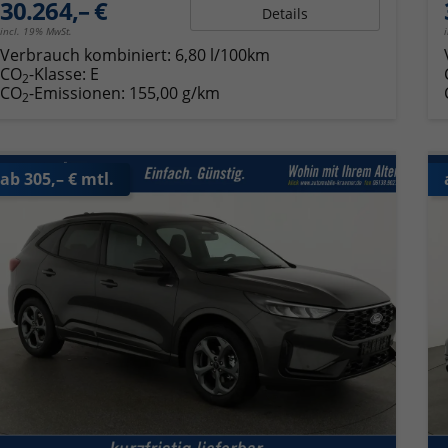
30.264,– €
Details
incl. 19% MwSt.
Verbrauch kombiniert:
6,80 l/100km
CO
-Klasse:
E
2
CO
-Emissionen:
155,00 g/km
2
ab 305,– € mtl.