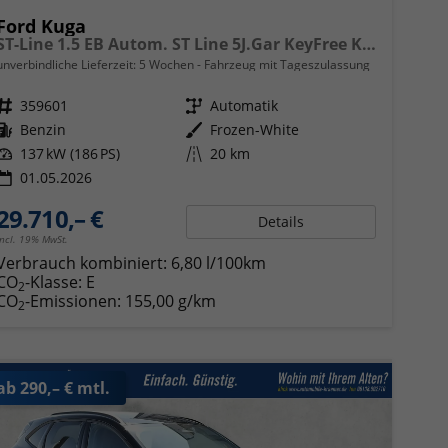
Ford Kuga
ST-Line 1.5 EB Autom. ST Line 5J.Gar KeyFree Kamera
unverbindliche Lieferzeit:
5 Wochen
Fahrzeug mit Tageszulassung
Fahrzeugnr.
359601
Getriebe
Automatik
Kraftstoff
Benzin
Außenfarbe
Frozen-White
Leistung
137 kW (186 PS)
Kilometerstand
20 km
01.05.2026
29.710,– €
Details
incl. 19% MwSt.
Verbrauch kombiniert:
6,80 l/100km
CO
-Klasse:
E
2
CO
-Emissionen:
155,00 g/km
2
ab 290,– € mtl.