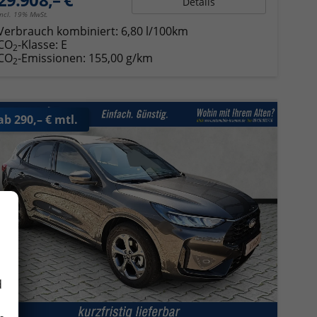
Details
incl. 19% MwSt.
Verbrauch kombiniert:
6,80 l/100km
CO
-Klasse:
E
2
CO
-Emissionen:
155,00 g/km
2
ab 290,– € mtl.
d