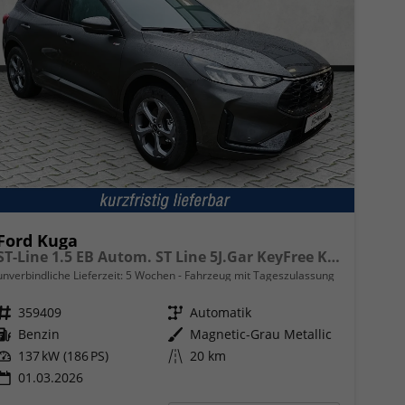
Ford Kuga
ST-Line 1.5 EB Autom. ST Line 5J.Gar KeyFree Kamera
unverbindliche Lieferzeit:
5 Wochen
Fahrzeug mit Tageszulassung
Fahrzeugnr.
359409
Getriebe
Automatik
Kraftstoff
Benzin
Außenfarbe
Magnetic-Grau Metallic
Leistung
137 kW (186 PS)
Kilometerstand
20 km
01.03.2026