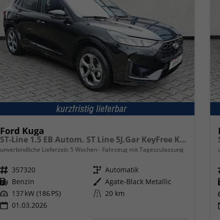
Ford Kuga
ST-Line 1.5 EB Autom. ST Line 5J.Gar KeyFree Kamera
unverbindliche Lieferzeit:
5 Wochen
Fahrzeug mit Tageszulassung
Fahrzeugnr.
357320
Getriebe
Automatik
Kraftstoff
Benzin
Außenfarbe
Agate-Black Metallic
Leistung
137 kW (186 PS)
Kilometerstand
20 km
01.03.2026