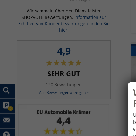
Wir sammeln über den Dienstleister
SHOPVOTE Bewertungen.
Information zur
Echtheit von Kundenbewertungen finden Sie
hier.
4,9
SEHR GUT
120 Bewertungen
Alle Bewertungen anzeigen >
0
U
b
v