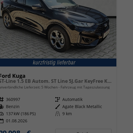
Ford Kuga
ST-Line 1.5 EB Autom. ST Line 5J.Gar KeyFree Kamera
unverbindliche Lieferzeit:
5 Wochen
Fahrzeug mit Tageszulassung
Fahrzeugnr.
360997
Getriebe
Automatik
Kraftstoff
Benzin
Außenfarbe
Agate Black Metallic
Leistung
137 kW (186 PS)
Kilometerstand
9 km
01.08.2026
29.908,– €