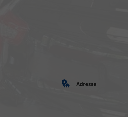
Adresse
Am Kümmerling 7
55294 Bodenheim