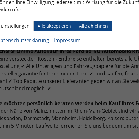
önnen Ihre Einwilligung jederzeit mit Wirkung für die Zukunf
ser Verkaufsteam steht Ihnen bei Ihren Fragen und für wei
iderrufen.
ufig gestellte Fragen zu Ford EU-Neuwagen, Reimporten u
Einstellungen
Alle akzeptieren
Alle ablehnen
nserem
Newsblog
atenschutzerklärung
Impressum
icherer Online Autokauf Ihres Ford bei EU Automobile K
ine versteckten Kosten - Endpreise enthalten bereits alle
estellung
✓
Alle Unterlagen und Fahrzeugpapiere für die A
rstellergarantie für Ihren neuen Ford
✓
Ford kaufen, finanz
ahl
✓
Top Rabatte unserer Lieferanten geben wir an Sie wei
eutschland möglich
✓
ie möchten persönlich beraten werden beim Kauf Ihres
 der Nähe von Mainz, mitten im Rhein-Main-Gebiet sind wir 
esbaden, Darmstadt, Mannheim, Heidelberg, Kaiserslautern
ch in 5 Minuten Laufweite, erreichen Sie uns bequem um si