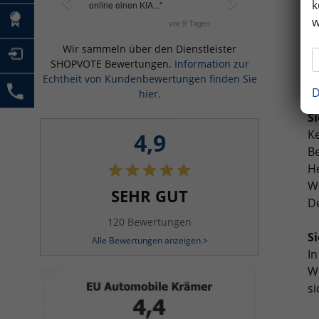
k
Un
w
Hä
Wir sammeln über den Dienstleister
SHOPVOTE Bewertungen.
Information zur
u
Echtheit von Kundenbewertungen finden Sie
D
hier.
S
Ke
4,9
B
He
W
SEHR GUT
D
120 Bewertungen
S
Alle Bewertungen anzeigen >
In
Wi
si