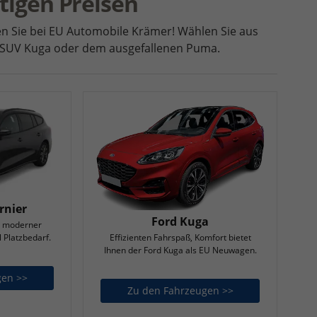
tigen Preisen
en Sie bei EU Automobile Krämer!
Wählen Sie aus
m SUV Kuga oder dem ausgefallenen Puma.
rnier
Ford Kuga
, moderner
l Platzbedarf.
Effizienten Fahrspaß, Komfort bietet
Ihnen der Ford Kuga als EU Neuwagen.
gen >>
Ford Focus Turnier
Zu den Fahrzeugen >>
Ford Kuga