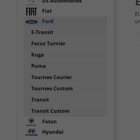
E
DS Automobiles
Fiat
EU
Ford
un
E-Transit
Focus Turnier
Kuga
Puma
Tourneo Courier
Tourneo Custom
Transit
Transit Custom
Foton
Hyundai