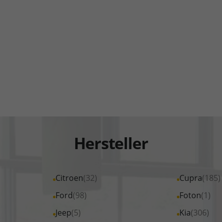
Hersteller
Alle
Citroen
(32)
Alle
Cupra
(185)
Fahrzeuge
Fahrzeuge
Alle
Ford
(98)
Alle
Foton
(1)
von
von
Fahrzeuge
Fahrzeuge
Alle
Jeep
(5)
Alle
Kia
(306)
Citroen
Cupra