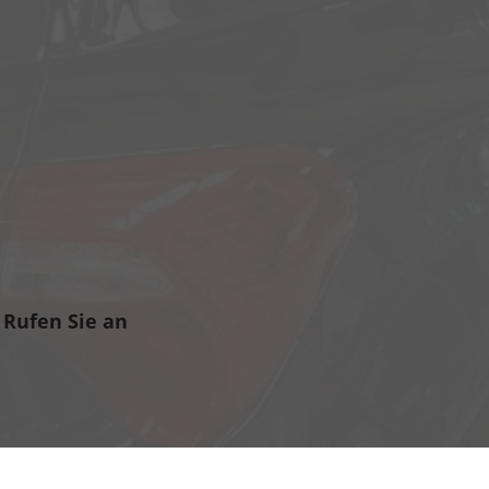
Rufen Sie an
06135-940 950