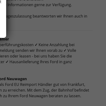
t
tere Informationen gerne zur Verfügung.
nd Tageszulassung beantworten wir Ihnen auch in
rämer
 Überführungskosten
✓
Keine Anzahlung bei
nmeldung senden wir Ihnen vorab zu
✓
Volle
ieren oder leasen - bei uns haben Sie die
ter
✓
Hausanlieferung Ihres Ford in ganz
 Ford Neuwagen
als Ford EU Reimport Händler gut von Frankfurt,
 zu erreichen. Mit dem Zug, der Bahnhof befindet
ch zu Ihrem Ford Neuwagen beraten zu lassen.