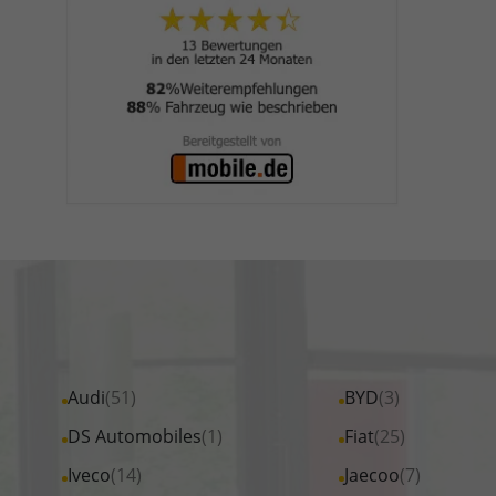
Alle
Audi
(51)
Alle
BYD
(3)
Fahrzeuge
Fahrzeuge
Alle
DS Automobiles
(1)
Alle
Fiat
(25)
von
von
Fahrzeuge
Fahrzeuge
Alle
Iveco
(14)
Alle
Jaecoo
(7)
Audi
BYD