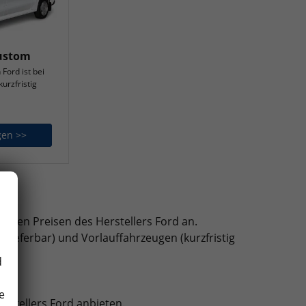
Custom
Ford ist bei
urzfristig
gen >>
Ford Transit Custom
ktiven Preisen des Herstellers Ford an.
lieferbar) und Vorlauffahrzeugen (kurzfristig
d
e
erstellers Ford anbieten.