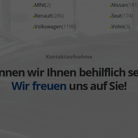
von
von
Fahrzeuge
Fahrzeuge
Alle
MINI
(2)
Alle
Nissan
(181
anzeigen
anzeigen
Ford
Foton
von
von
Fahrzeuge
Fahrzeuge
Alle
Renault
(286)
Alle
Seat
(174)
anzeigen
anzeigen
Jeep
Kia
von
von
Fahrzeuge
Fahrzeuge
Alle
Volkswagen
(1196)
Alle
Volvo
(3)
anzeigen
anzeigen
MINI
Nissan
von
von
Fahrzeuge
Fahrzeuge
anzeigen
anzeigen
Renault
Seat
von
von
anzeigen
anzeigen
Volkswagen
Volvo
Kontaktaufnahme
anzeigen
anzeigen
nen wir Ihnen behilflich s
Wir freuen
uns auf Sie!