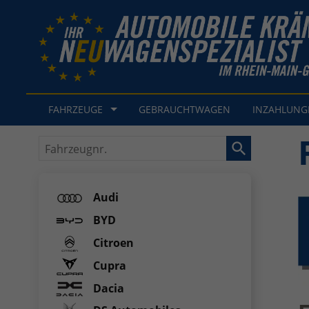
FAHRZEUGE
GEBRAUCHTWAGEN
INZAHLUN
Fahrzeugnr.
Audi
BYD
Citroen
Cupra
Dacia