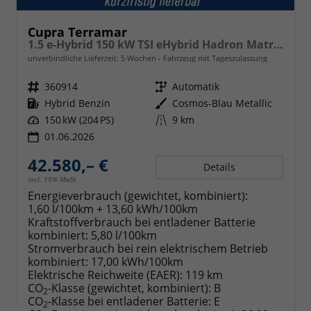
Cupra Terramar
1.5 e-Hybrid 150 kW TSI eHybrid Hadron Matrix Keyless
unverbindliche Lieferzeit:
5 Wochen
Fahrzeug mit Tageszulassung
Fahrzeugnr.
360914
Getriebe
Automatik
Kraftstoff
Hybrid Benzin
Außenfarbe
Cosmos-Blau Metallic
Leistung
150 kW (204 PS)
Kilometerstand
9 km
01.06.2026
42.580,– €
Details
incl. 19% MwSt.
Energieverbrauch (gewichtet, kombiniert):
1,60 l/100km + 13,60 kWh/100km
Kraftstoffverbrauch bei entladener Batterie
kombiniert:
5,80 l/100km
Stromverbrauch bei rein elektrischem Betrieb
kombiniert:
17,00 kWh/100km
Elektrische Reichweite (EAER):
119 km
CO
-Klasse (gewichtet, kombiniert):
B
2
CO
-Klasse bei entladener Batterie:
E
2