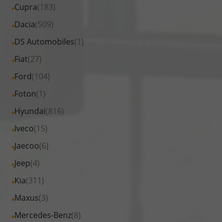
Fahrzeuge
Alle
Cupra
(183)
anzeigen
BYD
von
Fahrzeuge
Alle
Dacia
(509)
anzeigen
Citroen
von
Fahrzeuge
Alle
DS Automobiles
(1)
anzeigen
Cupra
von
Fahrzeuge
Alle
Fiat
(27)
anzeigen
Dacia
von
Fahrzeuge
Alle
Ford
(104)
anzeigen
DS
von
Fahrzeuge
Alle
Foton
(1)
Automobiles
Fiat
von
Fahrzeuge
anzeigen
Alle
Hyundai
(816)
anzeigen
Ford
von
Fahrzeuge
Alle
Iveco
(15)
anzeigen
Foton
von
Fahrzeuge
Alle
Jaecoo
(6)
anzeigen
Hyundai
von
Fahrzeuge
Alle
Jeep
(4)
anzeigen
Iveco
von
Fahrzeuge
Alle
Kia
(311)
anzeigen
Jaecoo
von
Fahrzeuge
Alle
Maxus
(3)
anzeigen
Jeep
von
Fahrzeuge
Alle
Mercedes-Benz
(8)
anzeigen
Kia