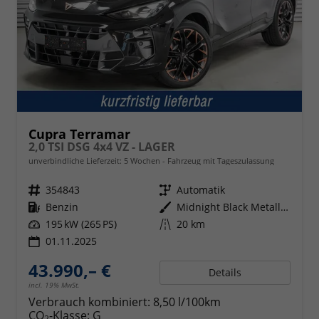
Cupra Terramar
2,0 TSI DSG 4x4 VZ - LAGER
unverbindliche Lieferzeit:
5 Wochen
Fahrzeug mit Tageszulassung
Fahrzeugnr.
354843
Getriebe
Automatik
Kraftstoff
Benzin
Außenfarbe
Midnight Black Metallic (0E)
Leistung
195 kW (265 PS)
Kilometerstand
20 km
01.11.2025
43.990,– €
Details
incl. 19% MwSt.
Verbrauch kombiniert:
8,50 l/100km
CO
-Klasse:
G
2