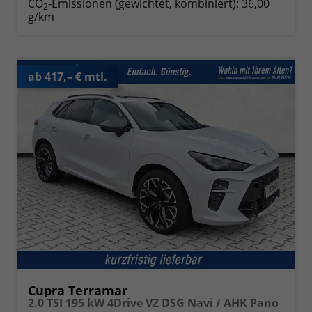
CO
-Emissionen (gewichtet, kombiniert):
36,00
2
g/km
ab 417,– € mtl.
Cupra Terramar
2.0 TSI 195 kW 4Drive VZ DSG Navi / AHK Pano