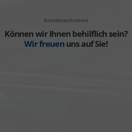
Volkswagen
von
Fahrzeuge
anzeigen
Volvo
von
anzeigen
Kontaktaufnahme
Weitere
anzeigen
Können wir Ihnen behilflich sein?
Wir freuen
uns auf Sie!