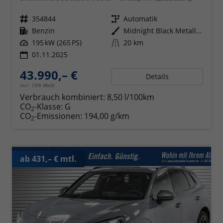
Fahrzeugnr.
354844
Getriebe
Automatik
Kraftstoff
Benzin
Außenfarbe
Midnight Black Metallic (0E)
Leistung
195 kW (265 PS)
Kilometerstand
20 km
01.11.2025
43.990,– €
Details
incl. 19% MwSt.
Verbrauch kombiniert:
8,50 l/100km
CO
-Klasse:
G
2
CO
-Emissionen:
194,00 g/km
2
ab 431,– € mtl.