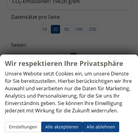
CO
-Emissionen:
194,00 g/km
2
Datensätze pro Seite:
10
20
50
100
250
Seiten:
1
2
Wir respektieren Ihre Privatsphäre
Unsere Website setzt Cookies ein, um unsere Dienste
Fahrzeugnr.
für Sie bereitzustellen. Hierbei berücksichtigen wir Ihre
Auswahl und verarbeiten nur die Daten für Marketing,
Analytics und Personalisierung, für die Sie uns Ihr
Audi
Einverständnis geben. Sie können Ihre Einwilligung
BYD
jederzeit mit Wirkung für die Zukunft widerrufen.
Citroen
Einstellungen
Alle akzeptieren
Alle ablehnen
Cupra