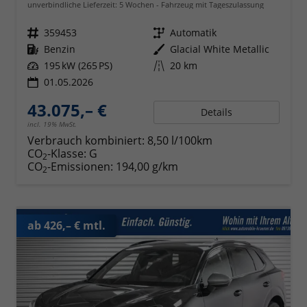
unverbindliche Lieferzeit:
5 Wochen
Fahrzeug mit Tageszulassung
Fahrzeugnr.
359453
Getriebe
Automatik
Kraftstoff
Benzin
Außenfarbe
Glacial White Metallic
Leistung
195 kW (265 PS)
Kilometerstand
20 km
01.05.2026
43.075,– €
Details
incl. 19% MwSt.
Verbrauch kombiniert:
8,50 l/100km
CO
-Klasse:
G
2
CO
-Emissionen:
194,00 g/km
2
ab 426,– € mtl.