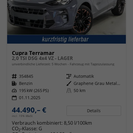
Cupra Terramar
2,0 TSI DSG 4x4 VZ - LAGER
unverbindliche Lieferzeit:
5 Wochen
Fahrzeug mit Tageszulassung
Fahrzeugnr.
354845
Getriebe
Automatik
Kraftstoff
Benzin
Außenfarbe
Graphene Grau Metallic (R6)
Leistung
195 kW (265 PS)
Kilometerstand
50 km
01.11.2025
44.490,– €
Details
incl. 19% MwSt.
Verbrauch kombiniert:
8,50 l/100km
CO
-Klasse:
G
2