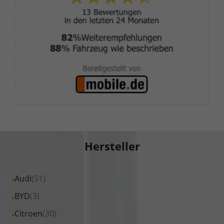
Hersteller
Alle
Audi
(51)
Fahrzeuge
Alle
BYD
(3)
von
Fahrzeuge
Alle
Citroen
(30)
Audi
von