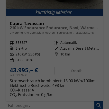
Cupra Tavascan
210 kW Endurance Endurance, Navi, Wärmepumpe, Kamera, el. Klappe, 19-Zoll, 3 J.-Garantie
unverbindliche Lieferzeit:
5 Wochen
Fahrzeug mit Tageszulassung
Fahrzeugnr.
358527
Getriebe
Automatik
Kraftstoff
Elektro
Außenfarbe
Atacama Desert Metallic
Leistung
210 kW (286 PS)
Kilometerstand
10 km
01.06.2026
43.995,– €
Details
incl. 19% MwSt.
Stromverbrauch kombiniert:
16,00 kWh/100km
Elektrische Reichweite:
498 km
CO
-Klasse:
A
2
CO
-Emissionen:
0 g/km
2
Fahrzeugnr.