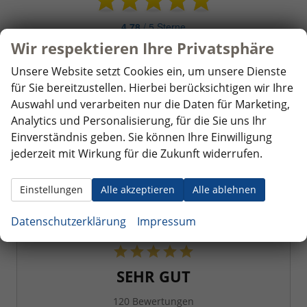
Wir respektieren Ihre Privatsphäre
Unsere Website setzt Cookies ein, um unsere Dienste
für Sie bereitzustellen. Hierbei berücksichtigen wir Ihre
Auswahl und verarbeiten nur die Daten für Marketing,
Analytics und Personalisierung, für die Sie uns Ihr
Einverständnis geben. Sie können Ihre Einwilligung
Wir sammeln über den Dienstleister SHOPVOTE
jederzeit mit Wirkung für die Zukunft widerrufen.
Bewertungen.
Information zur Echtheit von
Kundenbewertungen finden Sie hier.
Einstellungen
Alle akzeptieren
Alle ablehnen
4,9
Datenschutzerklärung
Impressum
SEHR GUT
120 Bewertungen