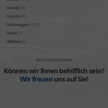
Renault
von
Fahrzeuge
Alle
Suzuki
(28)
anzeigen
Seat
von
Fahrzeuge
Alle
Toyota
(46)
anzeigen
Skoda
von
Fahrzeuge
Alle
Volkswagen
(1239)
anzeigen
Suzuki
von
Fahrzeuge
Alle
Volvo
(3)
anzeigen
Toyota
von
Fahrzeuge
Alle
Weitere
(5)
anzeigen
Volkswagen
von
Fahrzeuge
anzeigen
Volvo
von
anzeigen
Kontaktaufnahme
Weitere
anzeigen
Können wir Ihnen behilflich sein?
Wir freuen
uns auf Sie!