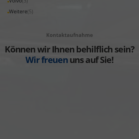
Alle
Volvo
(3)
anzeigen
Toyota
von
Fahrzeuge
Alle
Weitere
(5)
anzeigen
Volkswagen
von
Fahrzeuge
anzeigen
Volvo
von
anzeigen
Kontaktaufnahme
Weitere
anzeigen
Können wir Ihnen behilflich sein?
Wir freuen
uns auf Sie!