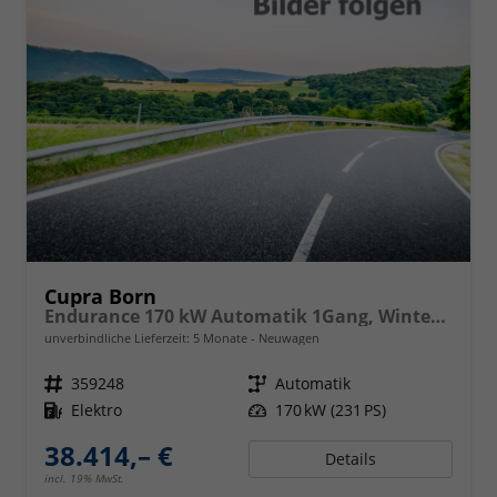
Cupra Born
Endurance 170 kW Automatik 1Gang, Winterpaket, Edge Paket, dunkel eingef. Scheiben, Alufelgen 19 Zoll, LED, PDC v+h; Ladekabel(2),Schlüsselloser Start Kessy,Klimaautomatik,
unverbindliche Lieferzeit:
5 Monate
Neuwagen
Fahrzeugnr.
359248
Getriebe
Automatik
Kraftstoff
Elektro
Leistung
170 kW (231 PS)
38.414,– €
Details
incl. 19% MwSt.