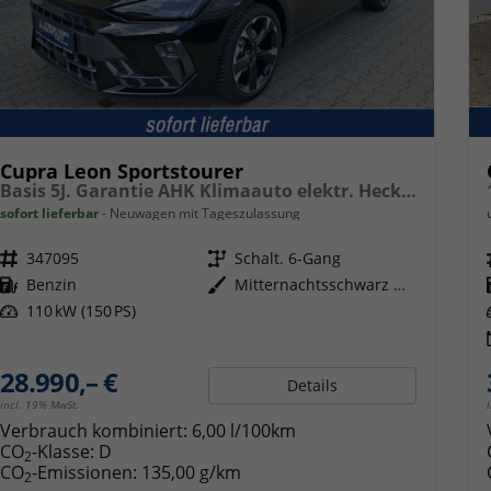
Cupra Leon Sportstourer
Basis 5J. Garantie AHK Klimaauto elektr. Heckkl. Voll-LED-Scheinwerfer Ganzjahresreifen
sofort lieferbar
Neuwagen mit Tageszulassung
Fahrzeugnr.
347095
Getriebe
Schalt. 6-Gang
Kraftstoff
Benzin
Außenfarbe
Mitternachtsschwarz Metallic
Leistung
110 kW (150 PS)
28.990,– €
Details
incl. 19% MwSt.
Verbrauch kombiniert:
6,00 l/100km
CO
-Klasse:
D
2
CO
-Emissionen:
135,00 g/km
2