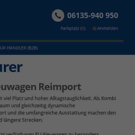
06135-940 950
Parkplatz (
0
)
Anmelden
FÜR HÄNDLER (B2B)
urer
Neuwagen Reimport
viel Platz und hoher Alltagstauglichkeit. Als Kombi
raum und gleichzeitig dynamische
fort und die umfangreiche Ausstattung machen den
nd längere Strecken.
istig verfügbaren EU-Neuwagen zu besonders