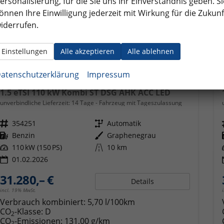
ersonalisierung, für die Sie uns Ihr Einverständnis geben. Si
önnen Ihre Einwilligung jederzeit mit Wirkung für die Zukunf
iderrufen.
Einstellungen
Alle akzeptieren
Alle ablehnen
atenschutzerklärung
Impressum
Cupra Leon Sportstourer
1.5 eTSI 110 kW Kombi ST DSG AHK ACC LED
unverbindliche Lieferzeit:
14 Tage
Fahrzeug mit Tageszulassung
Fahrzeugnr.
354251
Getriebe
Automatik
Kraftstoff
Benzin
Außenfarbe
Graphenegrau
Leistung
110 kW (150 PS)
Kilometerstand
10 km
01.02.2026
31.280,– €
Details
incl. 19% MwSt.
Verbrauch kombiniert:
5,70 l/100km
CO
-Klasse:
D
2
CO
-Emissionen:
131,00 g/km
2