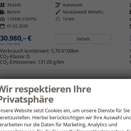
Fahrzeugnr.
354245
Getriebe
Automatik
Kraftstoff
Benzin
Außenfarbe
Nevadaweiß Metallic
Leistung
110 kW (150 PS)
Kilometerstand
10 km
01.02.2026
30.980,– €
Details
incl. 19% MwSt.
Verbrauch kombiniert:
5,70 l/100km
CO
-Klasse:
D
2
CO
-Emissionen:
131,00 g/km
2
Wir respektieren Ihre
ab 303,– € mtl.
Privatsphäre
nsere Website setzt Cookies ein, um unsere Dienste für Sie
ereitzustellen. Hierbei berücksichtigen wir Ihre Auswahl un
erarbeiten nur die Daten für Marketing, Analytics und