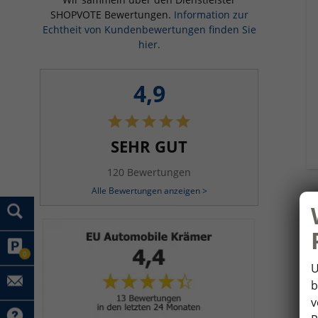
SHOPVOTE Bewertungen.
Information zur
Echtheit von Kundenbewertungen finden Sie
hier.
4,9
SEHR GUT
120 Bewertungen
Alle Bewertungen anzeigen >
0
U
b
v