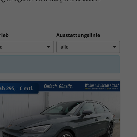
rieb
Ausstattungslinie
ab 295,– € mtl.