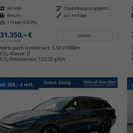
Fahrzeugnr.
361496
Getriebe
Doppelkupplungsgetriebe (DSG)
Kraftstoff
Benzin
Außenfarbe
auf Anfrage
Leistung
110 kW (150 PS)
31.350,– €
Details
incl. 19% MwSt.
Verbrauch kombiniert:
5,50 l/100km
CO
-Klasse:
D
2
CO
-Emissionen:
122,00 g/km
2
ab 308,– € mtl.