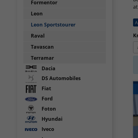
Formentor
at
Leon
A
Leon Sportstourer
Kr
Raval
Tavascan
Terramar
Dacia
DS Automobiles
Fiat
Ford
Foton
Hyundai
Iveco