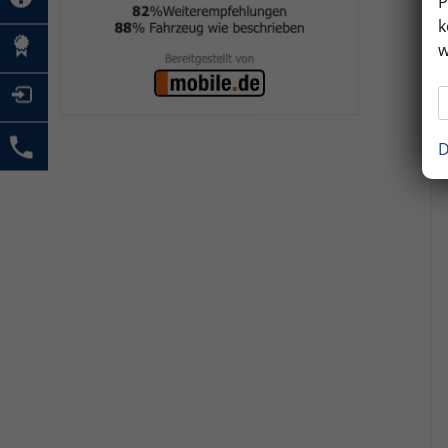
P
k
w
D