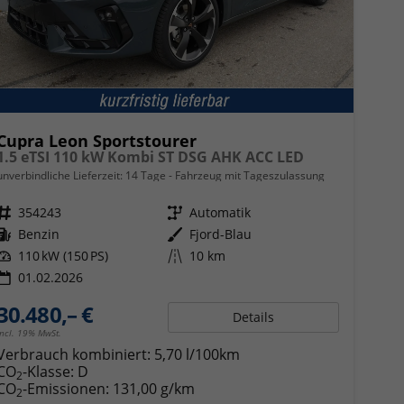
Cupra Leon Sportstourer
1.5 eTSI 110 kW Kombi ST DSG AHK ACC LED
unverbindliche Lieferzeit:
14 Tage
Fahrzeug mit Tageszulassung
Fahrzeugnr.
354243
Getriebe
Automatik
Kraftstoff
Benzin
Außenfarbe
Fjord-Blau
Leistung
110 kW (150 PS)
Kilometerstand
10 km
01.02.2026
30.480,– €
Details
incl. 19% MwSt.
Verbrauch kombiniert:
5,70 l/100km
CO
-Klasse:
D
2
CO
-Emissionen:
131,00 g/km
2