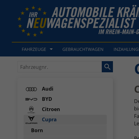
FAHRZEUGE
GEBRAUCHTWAGEN
INZAHLUN
Fahrzeugnr.
Audi
BYD
De
bi
Citroen
F
Cupra
Le
Born
Be