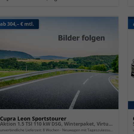
ab 304,– € mtl.
Cupra Leon Sportstourer
Aktion 1.5 TSI 110 kW DSG, Winterpaket, Virtual Pedal für Heckklappe, Klimaautomatik 3 Zonen, 18 Zoll Alufelgen, elektr. ACC,Full-LED,PDC, Radioanlage,induktive Ladestation
unverbindliche Lieferzeit:
8 Wochen
Neuwagen mit Tageszulassung