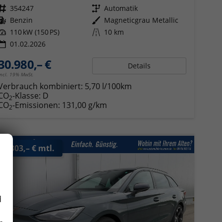
Fahrzeugnr.
354247
Getriebe
Automatik
Kraftstoff
Benzin
Außenfarbe
Magneticgrau Metallic
Leistung
110 kW (150 PS)
Kilometerstand
10 km
01.02.2026
30.980,– €
Details
incl. 19% MwSt.
Verbrauch kombiniert:
5,70 l/100km
CO
-Klasse:
D
2
CO
-Emissionen:
131,00 g/km
2
ab 303,– € mtl.
d