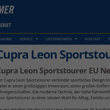
GNAHME
SERVICE
UNTERNEHMEN
KONTAKT
Cupra Leon Sportsto
Cupra Leon Sportstourer EU 
r Cupra Leon Sportstourer verbindet sportliches Design mit 
etet er einen großzügigen Innenraum, einen großen Koffer
ahreigenschaften. Die moderne Technik, der hohe Fahrkom
on Sportstourer zu einer idealen Wahl für Alltag, Familie u
i uns erhalten Sie den Cupra Leon Sportstourer als kurzfr