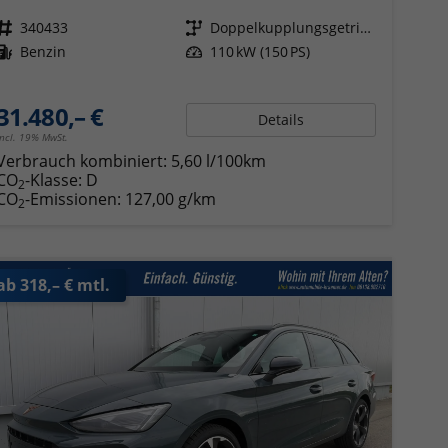
Fahrzeugnr.
340433
Getriebe
Doppelkupplungsgetriebe (DSG)
Kraftstoff
Benzin
Leistung
110 kW (150 PS)
31.480,– €
Details
incl. 19% MwSt.
Verbrauch kombiniert:
5,60 l/100km
CO
-Klasse:
D
2
CO
-Emissionen:
127,00 g/km
2
ab 318,– € mtl.