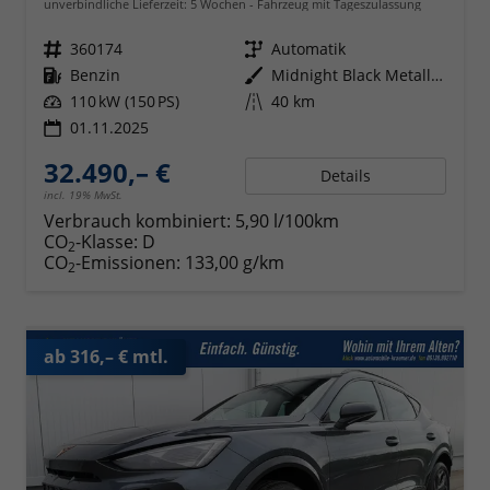
unverbindliche Lieferzeit:
5 Wochen
Fahrzeug mit Tageszulassung
Fahrzeugnr.
360174
Getriebe
Automatik
Kraftstoff
Benzin
Außenfarbe
Midnight Black Metallic (0E)
Leistung
110 kW (150 PS)
Kilometerstand
40 km
01.11.2025
32.490,– €
Details
incl. 19% MwSt.
Verbrauch kombiniert:
5,90 l/100km
CO
-Klasse:
D
2
CO
-Emissionen:
133,00 g/km
2
ab 316,– € mtl.