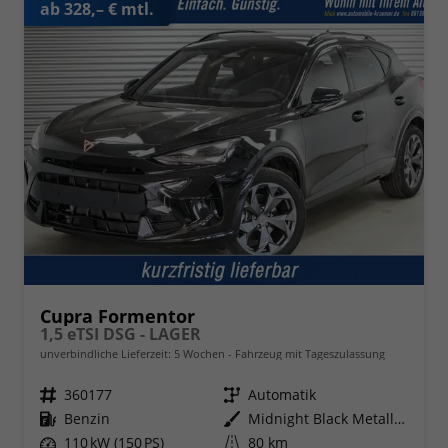
ab 328,– € mtl.
Cupra Formentor
1,5 eTSI DSG - LAGER
unverbindliche Lieferzeit:
5 Wochen
Fahrzeug mit Tageszulassung
Fahrzeugnr.
360177
Getriebe
Automatik
Kraftstoff
Benzin
Außenfarbe
Midnight Black Metallic (0E)
Leistung
110 kW (150 PS)
Kilometerstand
80 km