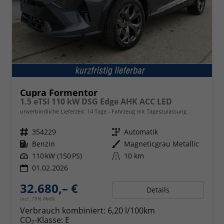
Cupra Formentor
1.5 eTSI 110 kW DSG Edge AHK ACC LED
unverbindliche Lieferzeit:
14 Tage
Fahrzeug mit Tageszulassung
Fahrzeugnr.
354229
Getriebe
Automatik
Kraftstoff
Benzin
Außenfarbe
Magneticgrau Metallic
Leistung
110 kW (150 PS)
Kilometerstand
10 km
01.02.2026
32.680,– €
Details
incl. 19% MwSt.
Verbrauch kombiniert:
6,20 l/100km
CO
-Klasse:
E
2