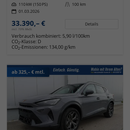
Leistung
110 kW (150 PS)
Kilometerstand
100 km
01.03.2026
33.390,– €
Details
incl. 19% MwSt.
Verbrauch kombiniert:
5,90 l/100km
CO
-Klasse:
D
2
CO
-Emissionen:
134,00 g/km
2
ab 325,– € mtl.