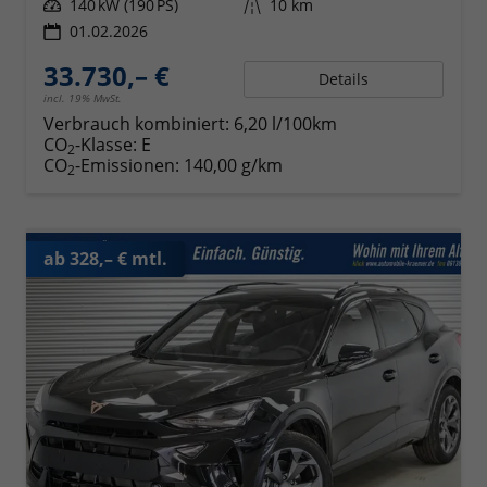
Leistung
140 kW (190 PS)
Kilometerstand
10 km
01.02.2026
33.730,– €
Details
incl. 19% MwSt.
Verbrauch kombiniert:
6,20 l/100km
CO
-Klasse:
E
2
CO
-Emissionen:
140,00 g/km
2
ab 328,– € mtl.