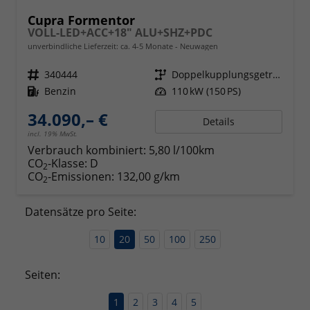
Cupra Formentor
VOLL-LED+ACC+18" ALU+SHZ+PDC
unverbindliche Lieferzeit: ca. 4-5 Monate
Neuwagen
Fahrzeugnr.
340444
Getriebe
Doppelkupplungsgetriebe (DSG)
Kraftstoff
Benzin
Leistung
110 kW (150 PS)
34.090,– €
Details
incl. 19% MwSt.
Verbrauch kombiniert:
5,80 l/100km
CO
-Klasse:
D
2
CO
-Emissionen:
132,00 g/km
2
Datensätze pro Seite:
10
20
50
100
250
Seiten:
1
2
3
4
5