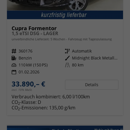
Cupra Formentor
1,5 eTSI DSG - LAGER
unverbindliche Lieferzeit:
5 Wochen
Fahrzeug mit Tageszulassung
Fahrzeugnr.
360176
Getriebe
Automatik
Kraftstoff
Benzin
Außenfarbe
Midnight Black Metallic (0E)
Leistung
110 kW (150 PS)
Kilometerstand
80 km
01.02.2026
33.890,– €
Details
incl. 19% MwSt.
Verbrauch kombiniert:
6,00 l/100km
CO
-Klasse:
D
2
CO
-Emissionen:
135,00 g/km
2