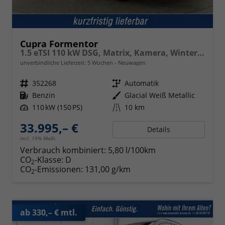
Cupra Formentor
1.5 eTSI 110 kW DSG, Matrix, Kamera, Winter, el. Klappe, 5 J.-Garantie
unverbindliche Lieferzeit:
5 Wochen
Neuwagen
Fahrzeugnr.
352268
Getriebe
Automatik
Kraftstoff
Benzin
Außenfarbe
Glacial Weiß Metallic
Leistung
110 kW (150 PS)
Kilometerstand
10 km
33.995,– €
Details
incl. 19% MwSt.
Verbrauch kombiniert:
5,80 l/100km
CO
-Klasse:
D
2
CO
-Emissionen:
131,00 g/km
2
ab 330,– € mtl.