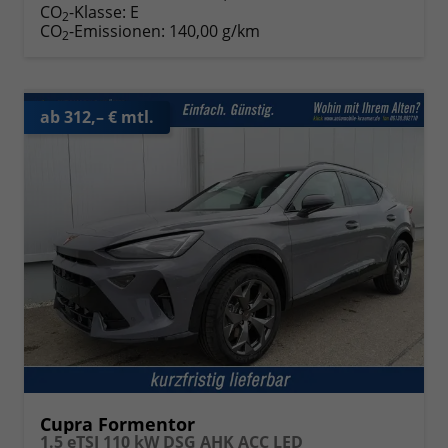
CO
-Klasse:
E
2
CO
-Emissionen:
140,00 g/km
2
ab 312,– € mtl.
Cupra Formentor
1.5 eTSI 110 kW DSG AHK ACC LED