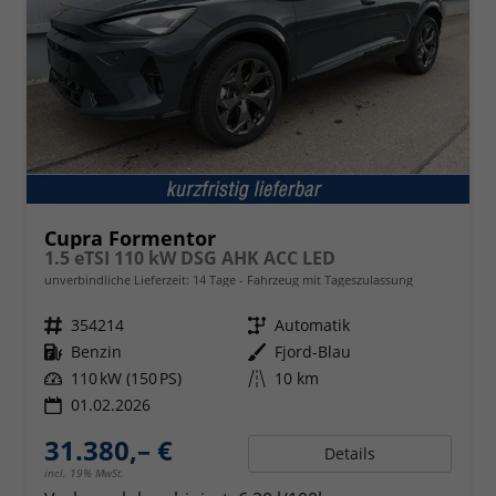
Cupra Formentor
1.5 eTSI 110 kW DSG AHK ACC LED
unverbindliche Lieferzeit:
14 Tage
Fahrzeug mit Tageszulassung
Fahrzeugnr.
354214
Getriebe
Automatik
Kraftstoff
Benzin
Außenfarbe
Fjord-Blau
Leistung
110 kW (150 PS)
Kilometerstand
10 km
01.02.2026
31.380,– €
Details
incl. 19% MwSt.