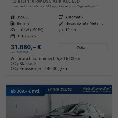
1.5 eTSI 110 kW DSG AHK ACC LED
unverbindliche Lieferzeit:
14 Tage
Fahrzeug mit Tageszulassung
Fahrzeugnr.
359638
Getriebe
Automatik
Kraftstoff
Benzin
Außenfarbe
Nevadawhite Metallic
Leistung
110 kW (150 PS)
Kilometerstand
10 km
01.02.2026
31.880,– €
Details
incl. 19% MwSt.
Verbrauch kombiniert:
6,20 l/100km
CO
-Klasse:
E
2
CO
-Emissionen:
140,00 g/km
2
ab 309,– € mtl.