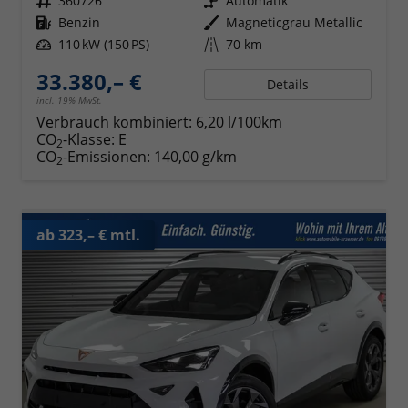
Fahrzeugnr.
360726
Getriebe
Automatik
Kraftstoff
Benzin
Außenfarbe
Magneticgrau Metallic
Leistung
110 kW (150 PS)
Kilometerstand
70 km
33.380,– €
Details
incl. 19% MwSt.
Verbrauch kombiniert:
6,20 l/100km
CO
-Klasse:
E
2
CO
-Emissionen:
140,00 g/km
2
ab 323,– € mtl.