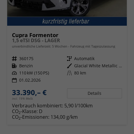
Cupra Formentor
1,5 eTSI DSG - LAGER
unverbindliche Lieferzeit:
5 Wochen
Fahrzeug mit Tageszulassung
Fahrzeugnr.
360175
Getriebe
Automatik
Kraftstoff
Benzin
Außenfarbe
Glacial White Metallic (2Y)
Leistung
110 kW (150 PS)
Kilometerstand
80 km
01.02.2026
33.390,– €
Details
incl. 19% MwSt.
Verbrauch kombiniert:
5,90 l/100km
CO
-Klasse:
D
2
CO
-Emissionen:
134,00 g/km
2