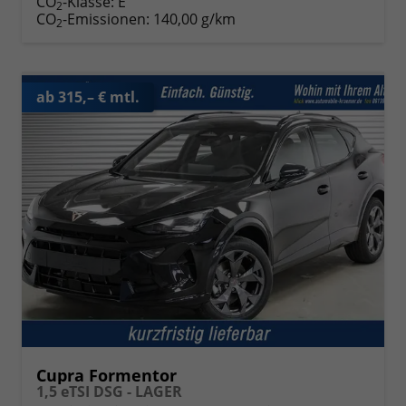
CO
-Klasse:
E
2
CO
-Emissionen:
140,00 g/km
2
ab 315,– € mtl.
Cupra Formentor
1,5 eTSI DSG - LAGER