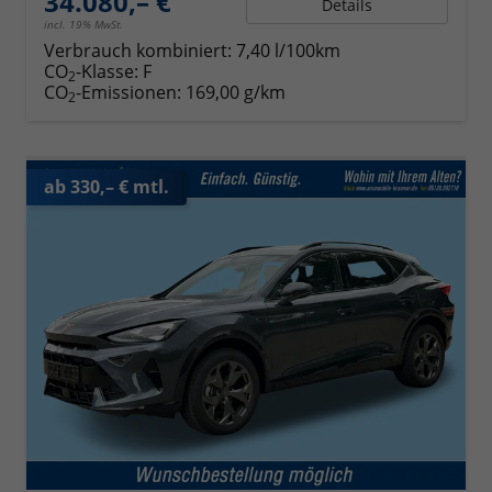
34.080,– €
Details
incl. 19% MwSt.
Verbrauch kombiniert:
7,40 l/100km
CO
-Klasse:
F
2
CO
-Emissionen:
169,00 g/km
2
ab 330,– € mtl.