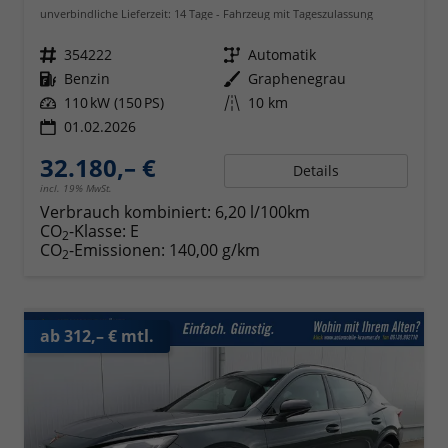
unverbindliche Lieferzeit:
14 Tage
Fahrzeug mit Tageszulassung
Fahrzeugnr.
354222
Getriebe
Automatik
Kraftstoff
Benzin
Außenfarbe
Graphenegrau
Leistung
110 kW (150 PS)
Kilometerstand
10 km
01.02.2026
32.180,– €
Details
incl. 19% MwSt.
Verbrauch kombiniert:
6,20 l/100km
CO
-Klasse:
E
2
CO
-Emissionen:
140,00 g/km
2
ab 312,– € mtl.