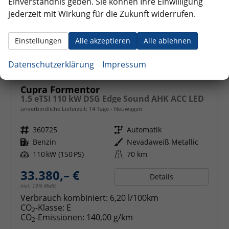
Einverständnis geben. Sie können Ihre Einwilligung
jederzeit mit Wirkung für die Zukunft widerrufen.
Einstellungen
Alle akzeptieren
Alle ablehnen
Datenschutzerklärung
Impressum
Cupra Formentor
1.5 eTSI 110 kW DSG Edge Sound AHK ACC LED
unverbindliche Lieferzeit:
14 Tage
Neuwagen
Fahrzeugnr.
360725
Getriebe
Automatik
Kraftstoff
Benzin
Außenfarbe
Nevadaweiß Metallic
Leistung
110 kW (150 PS)
Kilometerstand
70 km
33.380,– €
Details
incl. 19% MwSt.
Verbrauch kombiniert:
6,20 l/100km
CO
-Klasse:
E
2
CO
-Emissionen:
140,00 g/km
2