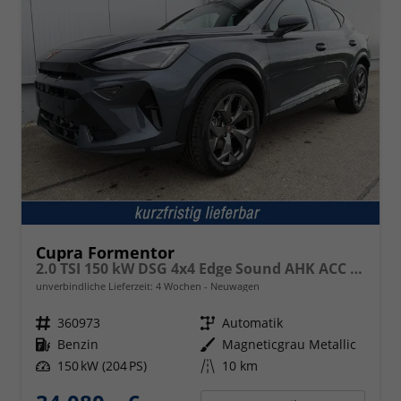
Cupra Formentor
2.0 TSI 150 kW DSG 4x4 Edge Sound AHK ACC LED
unverbindliche Lieferzeit:
4 Wochen
Neuwagen
Fahrzeugnr.
360973
Getriebe
Automatik
Kraftstoff
Benzin
Außenfarbe
Magneticgrau Metallic
Leistung
150 kW (204 PS)
Kilometerstand
10 km