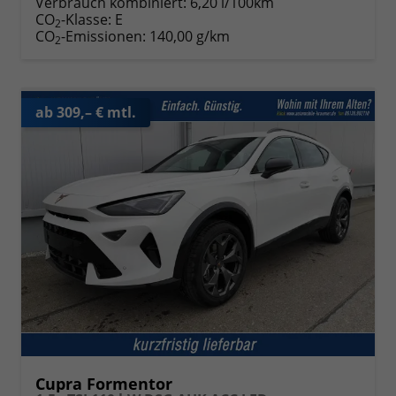
Verbrauch kombiniert:
6,20 l/100km
CO
-Klasse:
E
2
CO
-Emissionen:
140,00 g/km
2
ab 309,– € mtl.
Cupra Formentor