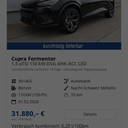
Cupra Formentor
1.5 eTSI 110 kW DSG AHK ACC LED
unverbindliche Lieferzeit:
14 Tage
Fahrzeug mit Tageszulassung
Fahrzeugnr.
361465
Getriebe
Automatik
Kraftstoff
Benzin
Außenfarbe
Nacht-Schwarz Metallic
Leistung
110 kW (150 PS)
Kilometerstand
10 km
01.02.2026
31.880,– €
Details
incl. 19% MwSt.
Verbrauch kombiniert:
6,20 l/100km