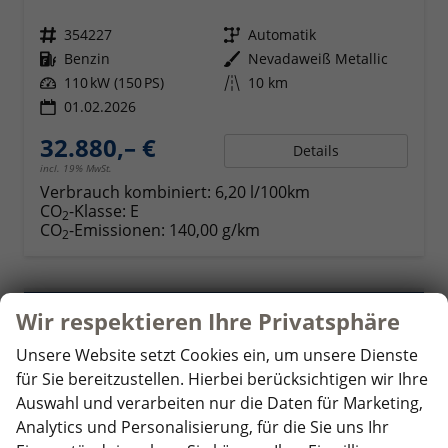
Fahrzeugnr.
354227
Getriebe
Automatik
Kraftstoff
Benzin
Außenfarbe
Nevadaweiß Metallic
Leistung
110 kW (150 PS)
Kilometerstand
10 km
01.02.2026
32.880,– €
Details
incl. 19% MwSt.
Verbrauch kombiniert:
6,20 l/100km
CO
-Klasse:
E
2
CO
-Emissionen:
140,00 g/km
2
ab 323,– € mtl.
Wir respektieren Ihre Privatsphäre
Unsere Website setzt Cookies ein, um unsere Dienste
für Sie bereitzustellen. Hierbei berücksichtigen wir Ihre
Auswahl und verarbeiten nur die Daten für Marketing,
Analytics und Personalisierung, für die Sie uns Ihr