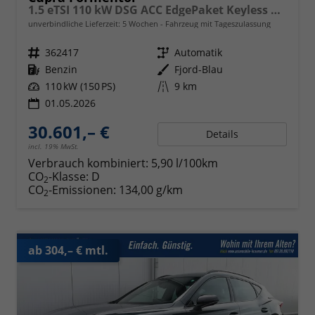
1.5 eTSI 110 kW DSG ACC EdgePaket Keyless Kam
unverbindliche Lieferzeit:
5 Wochen
Fahrzeug mit Tageszulassung
Fahrzeugnr.
362417
Getriebe
Automatik
Kraftstoff
Benzin
Außenfarbe
Fjord-Blau
Leistung
110 kW (150 PS)
Kilometerstand
9 km
01.05.2026
30.601,– €
Details
incl. 19% MwSt.
Verbrauch kombiniert:
5,90 l/100km
CO
-Klasse:
D
2
CO
-Emissionen:
134,00 g/km
2
ab 304,– € mtl.