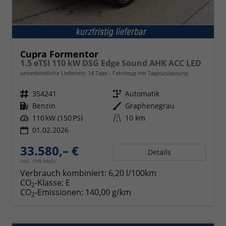
Cupra Formentor
1.5 eTSI 110 kW DSG Edge Sound AHK ACC LED
unverbindliche Lieferzeit:
14 Tage
Fahrzeug mit Tageszulassung
Fahrzeugnr.
354241
Getriebe
Automatik
Kraftstoff
Benzin
Außenfarbe
Graphenegrau
Leistung
110 kW (150 PS)
Kilometerstand
10 km
01.02.2026
33.580,– €
Details
incl. 19% MwSt.
Verbrauch kombiniert:
6,20 l/100km
CO
-Klasse:
E
2
CO
-Emissionen:
140,00 g/km
2