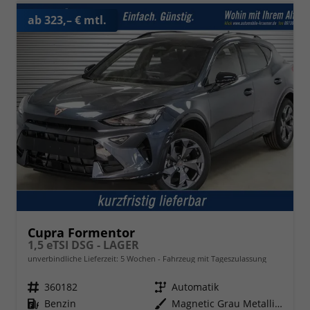
ab 323,– € mtl.
Cupra Formentor
1,5 eTSI DSG - LAGER
unverbindliche Lieferzeit:
5 Wochen
Fahrzeug mit Tageszulassung
Fahrzeugnr.
360182
Getriebe
Automatik
Kraftstoff
Benzin
Außenfarbe
Magnetic Grau Metallic (S7)