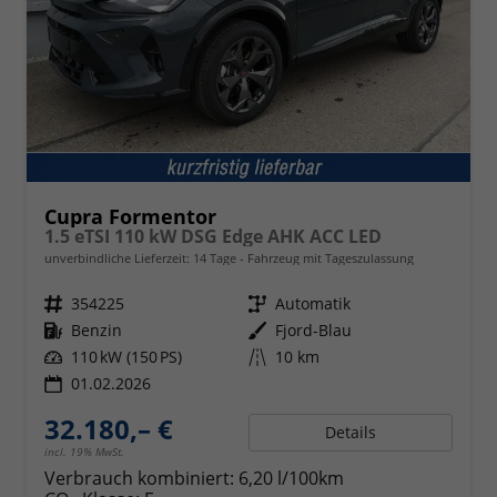
Cupra Formentor
1.5 eTSI 110 kW DSG Edge AHK ACC LED
unverbindliche Lieferzeit:
14 Tage
Fahrzeug mit Tageszulassung
Fahrzeugnr.
354225
Getriebe
Automatik
Kraftstoff
Benzin
Außenfarbe
Fjord-Blau
Leistung
110 kW (150 PS)
Kilometerstand
10 km
01.02.2026
32.180,– €
Details
incl. 19% MwSt.
Verbrauch kombiniert:
6,20 l/100km