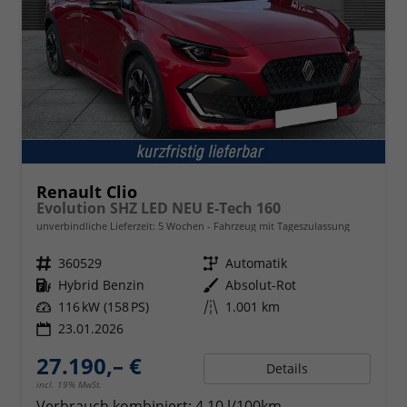
Renault Clio
Evolution SHZ LED NEU E-Tech 160
unverbindliche Lieferzeit:
5 Wochen
Fahrzeug mit Tageszulassung
Fahrzeugnr.
360529
Getriebe
Automatik
Kraftstoff
Hybrid Benzin
Außenfarbe
Absolut-Rot
Leistung
116 kW (158 PS)
Kilometerstand
1.001 km
23.01.2026
27.190,– €
Details
incl. 19% MwSt.
Verbrauch kombiniert:
4,10 l/100km