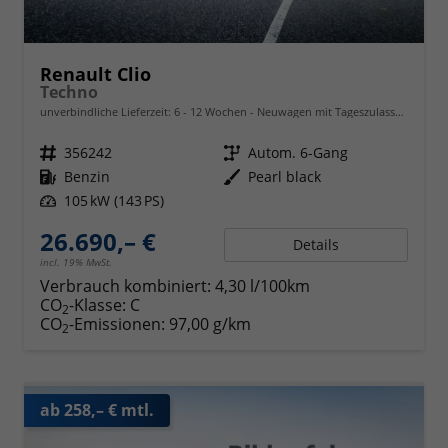
Renault Clio
Techno
unverbindliche Lieferzeit: 6 - 12 Wochen
Neuwagen mit Tageszulassung
Fahrzeugnr.
356242
Getriebe
Autom. 6-Gang
Kraftstoff
Benzin
Außenfarbe
Pearl black
Leistung
105 kW (143 PS)
26.690,– €
Details
incl. 19% MwSt.
Verbrauch kombiniert:
4,30 l/100km
CO
-Klasse:
C
2
CO
-Emissionen:
97,00 g/km
2
ab 258,– € mtl.