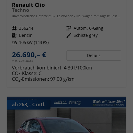
Renault Clio
Techno
unverbindliche Lieferzeit: 6 - 12 Wochen
Neuwagen mit Tageszulassung
Fahrzeugnr.
356244
Getriebe
Autom. 6-Gang
Kraftstoff
Benzin
Außenfarbe
Schiste grey
Leistung
105 kW (143 PS)
26.690,– €
Details
incl. 19% MwSt.
Verbrauch kombiniert:
4,30 l/100km
CO
-Klasse:
C
2
CO
-Emissionen:
97,00 g/km
2
ab 263,– € mtl.