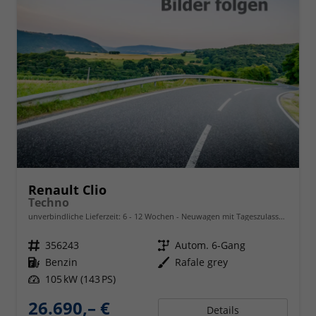
Renault Clio
Techno
unverbindliche Lieferzeit: 6 - 12 Wochen
Neuwagen mit Tageszulassung
Fahrzeugnr.
356243
Getriebe
Autom. 6-Gang
Kraftstoff
Benzin
Außenfarbe
Rafale grey
Leistung
105 kW (143 PS)
26.690,– €
Details