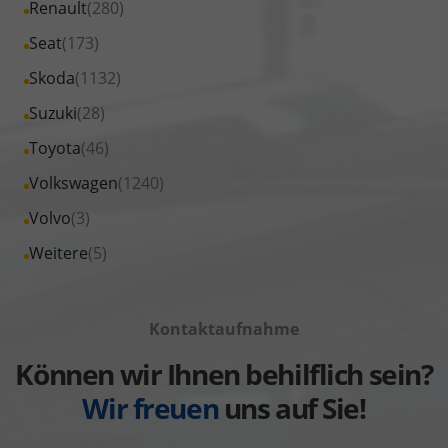
Alle
Renault
(280)
anzeigen
Opel
von
Fahrzeuge
Alle
Seat
(173)
anzeigen
Peugeot
von
Fahrzeuge
Alle
Skoda
(1132)
anzeigen
Renault
von
Fahrzeuge
Alle
Suzuki
(28)
anzeigen
Seat
von
Fahrzeuge
Alle
Toyota
(46)
anzeigen
Skoda
von
Fahrzeuge
Alle
Volkswagen
(1240)
anzeigen
Suzuki
von
Fahrzeuge
Alle
Volvo
(3)
anzeigen
Toyota
von
Fahrzeuge
Alle
Weitere
(5)
anzeigen
Volkswagen
von
Fahrzeuge
anzeigen
Volvo
von
anzeigen
Kontaktaufnahme
Weitere
anzeigen
Können wir Ihnen behilflich sein?
Wir freuen
uns auf Sie!