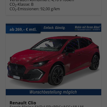
CO
-Klasse:
B
2
CO
-Emissionen:
92,00 g/km
2
ab 269,– € mtl.
Renault Clio
Esprit Alpine SHZ+LED+PDC+ACC+18 LM