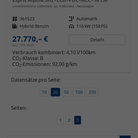
unverbindliche Lieferzeit: ca. 4 Monate
Neuwagen
Fahrzeugnr.
361523
Getriebe
Automatik
Kraftstoff
Hybrid Benzin
Leistung
116 kW (158 PS)
27.770,– €
Details
incl. 19% MwSt.
Verbrauch kombiniert:
4,10 l/100km
CO
-Klasse:
B
2
CO
-Emissionen:
92,00 g/km
2
Datensätze pro Seite:
10
20
50
100
250
Seiten:
1
2
3