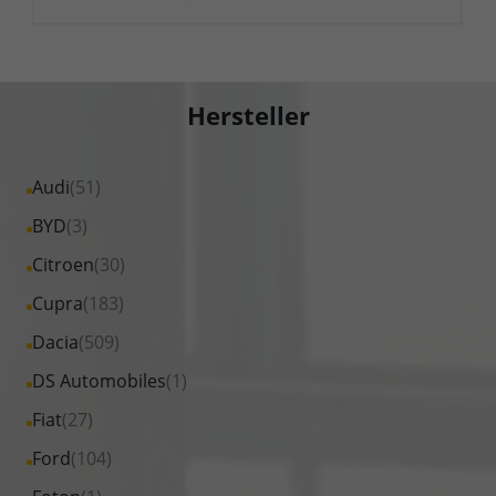
Hersteller
Alle
Audi
(51)
Fahrzeuge
Alle
BYD
(3)
von
Fahrzeuge
Alle
Citroen
(30)
Audi
von
Fahrzeuge
Alle
Cupra
(183)
anzeigen
BYD
von
Fahrzeuge
Alle
Dacia
(509)
anzeigen
Citroen
von
Fahrzeuge
Alle
DS Automobiles
(1)
anzeigen
Cupra
von
Fahrzeuge
Alle
Fiat
(27)
anzeigen
Dacia
von
Fahrzeuge
Alle
Ford
(104)
anzeigen
DS
von
Fahrzeuge