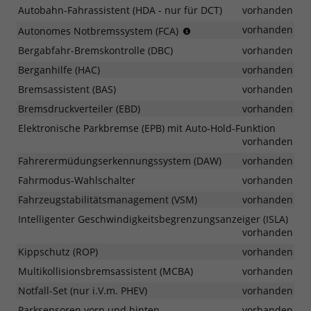
und
Autobahn-Fahrassistent (HDA - nur für DCT)
vorhanden
warnt
Erkennung
vorhanden
die
Autonomes Notbremssystem (FCA)
von
nachfolgenden
Bergabfahr-Bremskontrolle (DBC)
vorhanden
Fahrzeugen/Fußgängern/
Fahrzeuge
Berganhilfe (HAC)
vorhanden
Bremsassistent (BAS)
vorhanden
Bremsdruckverteiler (EBD)
vorhanden
Elektronische Parkbremse (EPB) mit Auto-Hold-Funktion
vorhanden
Fahrerermüdungserkennungssystem (DAW)
vorhanden
Fahrmodus-Wahlschalter
vorhanden
Fahrzeugstabilitätsmanagement (VSM)
vorhanden
Intelligenter Geschwindigkeitsbegrenzungsanzeiger (ISLA)
vorhanden
Kippschutz (ROP)
vorhanden
Multikollisionsbremsassistent (MCBA)
vorhanden
Notfall-Set (nur i.V.m. PHEV)
vorhanden
Parksensoren vorn und hinten
vorhanden