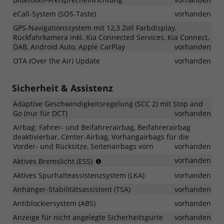
eCall-System (SOS-Taste)
vorhanden
GPS-Navigationssystem mit 12,3 Zoll Farbdisplay,
Rückfahrkamera inkl. Kia Connected Services, Kia Connect,
DAB, Android Auto, Apple CarPlay
vorhanden
OTA (Over the Air) Update
vorhanden
Sicherheit & Assistenz
Adaptive Geschwindigkeitsregelung (SCC 2) mit Stop and
Go (nur für DCT)
vorhanden
Airbag: Fahrer- und Beifahrerairbag, Beifahrerairbag
deaktivierbar, Center-Airbag, Vorhangairbags für die
Vorder- und Rücksitze, Seitenairbags vorn
vorhanden
bei
vorhanden
Aktives Bremslicht (ESS)
plötzlichem
Aktives Spurhalteassistenzsystem (LKA)
vorhanden
Bremsen
blinkt
Anhänger-Stabilitätsassistent (TSA)
vorhanden
das
Antiblockiersystem (ABS)
vorhanden
Bremslicht
Anzeige für nicht angelegte Sicherheitsgurte
schnell
vorhanden