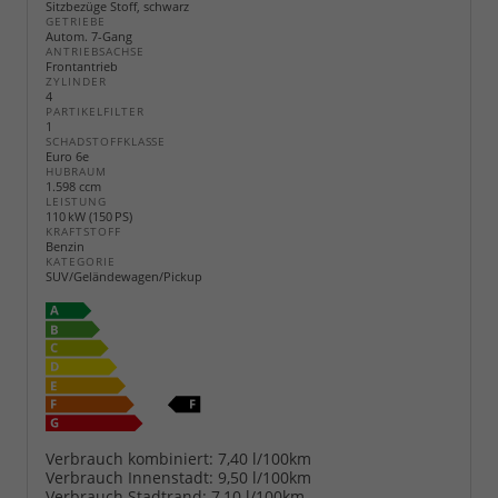
Sitzbezüge Stoff, schwarz
GETRIEBE
Autom. 7-Gang
ANTRIEBSACHSE
Frontantrieb
ZYLINDER
4
PARTIKELFILTER
1
SCHADSTOFFKLASSE
Euro 6e
HUBRAUM
1.598 ccm
LEISTUNG
110 kW (150 PS)
KRAFTSTOFF
Benzin
KATEGORIE
SUV/Geländewagen/Pickup
Verbrauch kombiniert:
7,40 l/100km
Verbrauch Innenstadt:
9,50 l/100km
Verbrauch Stadtrand:
7,10 l/100km