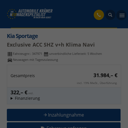
fahrzeug
Kia Sportage
Exclusive ACC SHZ v+h Klima Navi
Fahrzeugnr.:
347971
unverbindliche Lieferzeit:
5 Wochen
Neuwagen mit Tageszulassung
31.984,– €
Gesamtpreis
incl. 19% MwSt., Überführung.
322,– €
mtl.
Finanzierung
Inzahlungnahme