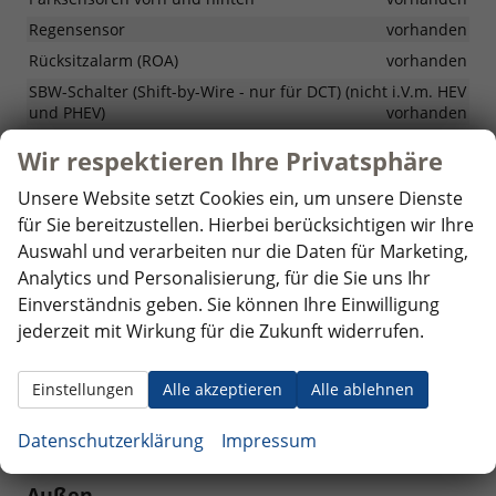
Regensensor
vorhanden
Rücksitzalarm (ROA)
vorhanden
SBW-Schalter (Shift-by-Wire - nur für DCT) (nicht i.V.m. HEV
und PHEV)
vorhanden
Schaltwippen (für DCT) (nicht i.V.m. HEV und PHEV)
Wir respektieren Ihre Privatsphäre
vorhanden
Schlüsselloser Zugang mit Smart Key und Startknopf
Unsere Website setzt Cookies ein, um unsere Dienste
vorhanden
für Sie bereitzustellen. Hierbei berücksichtigen wir Ihre
Spurhalteassistent (LFA II)
vorhanden
Auswahl und verarbeiten nur die Daten für Marketing,
Analytics und Personalisierung, für die Sie uns Ihr
Stabilitätskontrolle (ESC)
vorhanden
Einverständnis geben. Sie können Ihre Einwilligung
System zur Überwachung des Fahrzustands mittels einer
jederzeit mit Wirkung für die Zukunft widerrufen.
Kamera im Fahrzeuginnenraum (ICC-D) (nur i.V.m. HEV
und PHEV)
vorhanden
Tempomat mit Geschwindigkeitsbegrenzer (nicht i.V.m.
Einstellungen
Alle akzeptieren
Alle ablehnen
HEV und PHEV)
vorhanden
Traktionskontrollsystem (TCS)
vorhanden
Datenschutzerklärung
Impressum
Außen