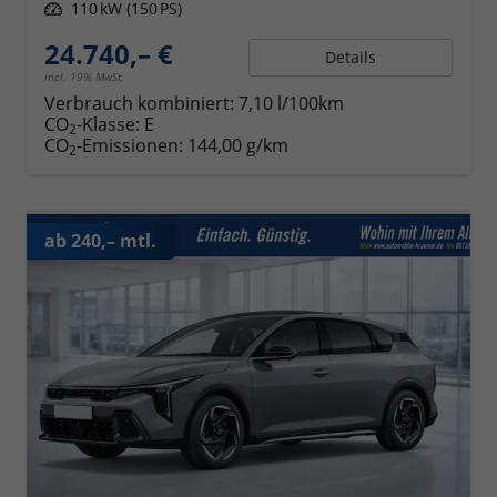
Leistung
110 kW (150 PS)
24.740,– €
Details
incl. 19% MwSt.
Verbrauch kombiniert:
7,10 l/100km
CO
-Klasse:
E
2
CO
-Emissionen:
144,00 g/km
2
ab 240,– mtl.