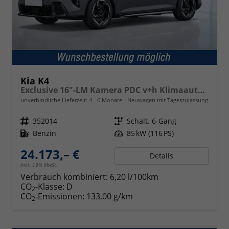
Kia K4
Exclusive 16"-LM Kamera PDC v+h Klimaauto. SHZ v
unverbindliche Lieferzeit: 4 - 6 Monate
Neuwagen mit Tageszulassung
Fahrzeugnr.
352014
Getriebe
Schalt. 6-Gang
Kraftstoff
Benzin
Leistung
85 kW (116 PS)
24.173,– €
Details
incl. 19% MwSt.
Verbrauch kombiniert:
6,20 l/100km
CO
-Klasse:
D
2
CO
-Emissionen:
133,00 g/km
2