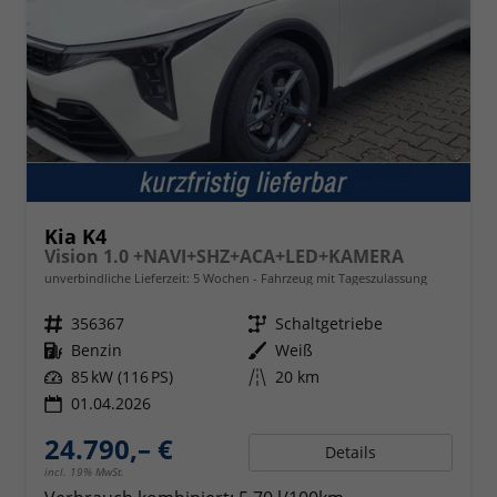
Kia K4
Vision 1.0 +NAVI+SHZ+ACA+LED+KAMERA
unverbindliche Lieferzeit:
5 Wochen
Fahrzeug mit Tageszulassung
Fahrzeugnr.
356367
Getriebe
Schaltgetriebe
Kraftstoff
Benzin
Außenfarbe
Weiß
Leistung
85 kW (116 PS)
Kilometerstand
20 km
01.04.2026
24.790,– €
Details
incl. 19% MwSt.