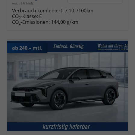
incl. 19% MwSt.
Verbrauch kombiniert:
7,10 l/100km
CO
-Klasse:
E
2
CO
-Emissionen:
144,00 g/km
2
ab 240,– mtl.