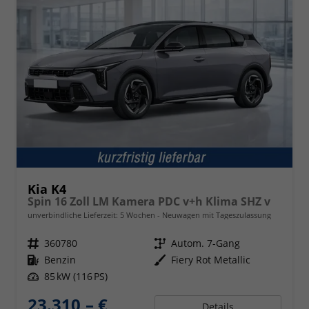
Kia K4
Spin 16 Zoll LM Kamera PDC v+h Klima SHZ v
unverbindliche Lieferzeit:
5 Wochen
Neuwagen mit Tageszulassung
Fahrzeugnr.
360780
Getriebe
Autom. 7-Gang
Kraftstoff
Benzin
Außenfarbe
Fiery Rot Metallic
Leistung
85 kW (116 PS)
23.310,– €
Details