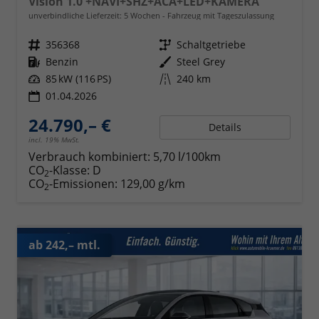
Vision 1.0 +NAVI+SHZ+ACA+LED+KAMERA
unverbindliche Lieferzeit:
5 Wochen
Fahrzeug mit Tageszulassung
Fahrzeugnr.
356368
Getriebe
Schaltgetriebe
Kraftstoff
Benzin
Außenfarbe
Steel Grey
Leistung
85 kW (116 PS)
Kilometerstand
240 km
01.04.2026
24.790,– €
Details
incl. 19% MwSt.
Verbrauch kombiniert:
5,70 l/100km
CO
-Klasse:
D
2
CO
-Emissionen:
129,00 g/km
2
ab 242,– mtl.