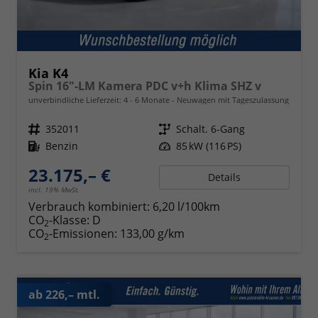
Kia K4
Spin 16"-LM Kamera PDC v+h Klima SHZ v
unverbindliche Lieferzeit: 4 - 6 Monate
Neuwagen mit Tageszulassung
Fahrzeugnr.
352011
Getriebe
Schalt. 6-Gang
Kraftstoff
Benzin
Leistung
85 kW (116 PS)
23.175,– €
Details
incl. 19% MwSt.
Verbrauch kombiniert:
6,20 l/100km
CO
-Klasse:
D
2
CO
-Emissionen:
133,00 g/km
2
ab 226,– mtl.