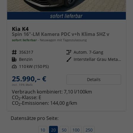
Kia K4
Spin 16"-LM Kamera PDC v+h Klima SHZ v
sofort lieferbar
Neuwagen mit Tageszulassung
Fahrzeugnr.
356317
Getriebe
Autom. 7-Gang
Kraftstoff
Benzin
Außenfarbe
Interstellar Grau Metallic
Leistung
110 kW (150 PS)
25.990,– €
Details
incl. 19% MwSt.
Verbrauch kombiniert:
7,10 l/100km
CO
-Klasse:
E
2
CO
-Emissionen:
144,00 g/km
2
Datensätze pro Seite:
10
20
50
100
250