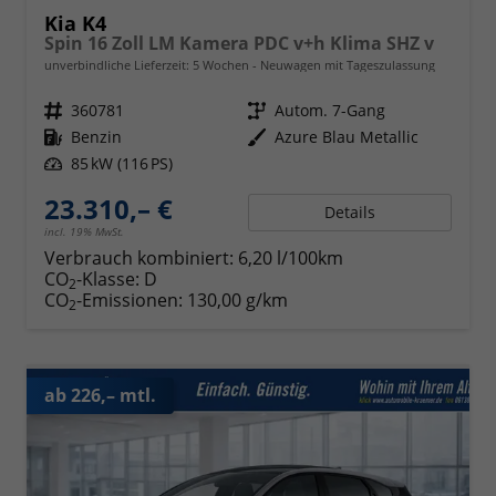
Kia K4
Spin 16 Zoll LM Kamera PDC v+h Klima SHZ v
unverbindliche Lieferzeit:
5 Wochen
Neuwagen mit Tageszulassung
Fahrzeugnr.
360781
Getriebe
Autom. 7-Gang
Kraftstoff
Benzin
Außenfarbe
Azure Blau Metallic
Leistung
85 kW (116 PS)
23.310,– €
Details
incl. 19% MwSt.
Verbrauch kombiniert:
6,20 l/100km
CO
-Klasse:
D
2
CO
-Emissionen:
130,00 g/km
2
ab 226,– mtl.