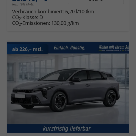
incl. 19% MwSt.
Verbrauch kombiniert:
6,20 l/100km
CO
-Klasse:
D
2
CO
-Emissionen:
130,00 g/km
2
ab 226,– mtl.