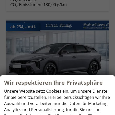
2
CO
-Emissionen:
130,00 g/km
2
ab 234,– mtl.
Wir respektieren Ihre Privatsphäre
Unsere Website setzt Cookies ein, um unsere Dienste
für Sie bereitzustellen. Hierbei berücksichtigen wir Ihre
Auswahl und verarbeiten nur die Daten für Marketing,
Kia K4
Analytics und Personalisierung, für die Sie uns Ihr
Spin 16 Zoll LM Kamera PDC v+h Klima SHZ v