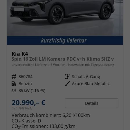
Kia K4
Spin 16 Zoll LM Kamera PDC v+h Klima SHZ v
unverbindliche Lieferzeit:
5 Wochen
Neuwagen mit Tageszulassung
Fahrzeugnr.
360784
Getriebe
Schalt. 6-Gang
Kraftstoff
Benzin
Außenfarbe
Azure Blau Metallic
Leistung
85 kW (116 PS)
20.990,– €
Details
incl. 19% MwSt.
Verbrauch kombiniert:
6,20 l/100km
CO
-Klasse:
D
2
CO
-Emissionen:
133,00 g/km
2