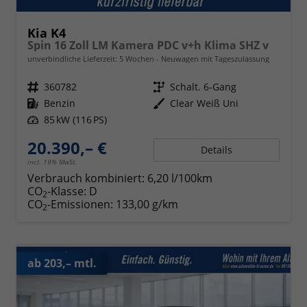
Kia K4
Spin 16 Zoll LM Kamera PDC v+h Klima SHZ v
unverbindliche Lieferzeit:
5 Wochen
Neuwagen mit Tageszulassung
Fahrzeugnr.
360782
Getriebe
Schalt. 6-Gang
Kraftstoff
Benzin
Außenfarbe
Clear Weiß Uni
Leistung
85 kW (116 PS)
20.390,– €
Details
incl. 19% MwSt.
Verbrauch kombiniert:
6,20 l/100km
CO
-Klasse:
D
2
CO
-Emissionen:
133,00 g/km
2
ab 203,– mtl.