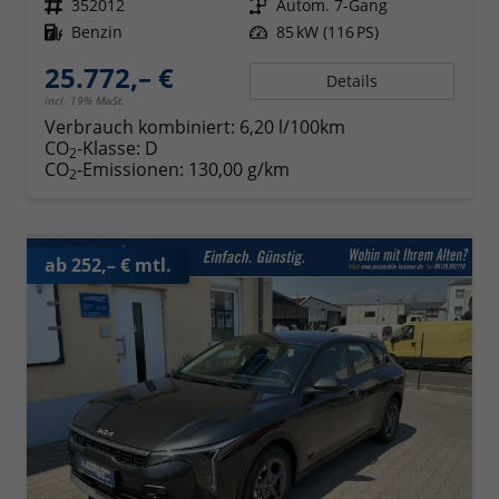
Fahrzeugnr.
352012
Getriebe
Autom. 7-Gang
Kraftstoff
Benzin
Leistung
85 kW (116 PS)
25.772,– €
Details
incl. 19% MwSt.
Verbrauch kombiniert:
6,20 l/100km
CO
-Klasse:
D
2
CO
-Emissionen:
130,00 g/km
2
ab 252,– € mtl.