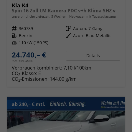
Kia K4
Spin 16 Zoll LM Kamera PDC v+h Klima SHZ v
unverbindliche Lieferzeit:
5 Wochen
Neuwagen mit Tageszulassung
Fahrzeugnr.
360789
Getriebe
Autom. 7-Gang
Kraftstoff
Benzin
Außenfarbe
Azure Blau Metallic
Leistung
110 kW (150 PS)
24.740,– €
Details
incl. 19% MwSt.
Verbrauch kombiniert:
7,10 l/100km
CO
-Klasse:
E
2
CO
-Emissionen:
144,00 g/km
2
ab 240,– € mtl.