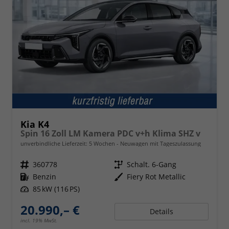
Kia K4
Spin 16 Zoll LM Kamera PDC v+h Klima SHZ v
unverbindliche Lieferzeit:
5 Wochen
Neuwagen mit Tageszulassung
Fahrzeugnr.
360778
Getriebe
Schalt. 6-Gang
Kraftstoff
Benzin
Außenfarbe
Fiery Rot Metallic
Leistung
85 kW (116 PS)
20.990,– €
Details
incl. 19% MwSt.