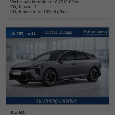
Verbrauch kombiniert:
6,20 l/100km
CO
-Klasse:
D
2
CO
-Emissionen:
133,00 g/km
2
ab 203,– mtl.
Kia K4