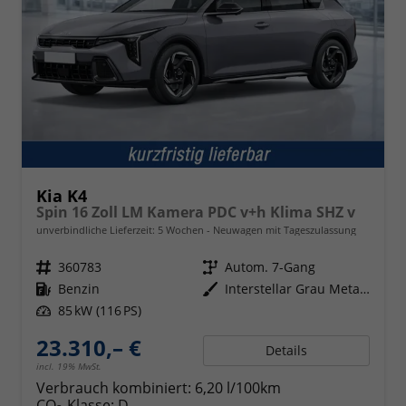
Kia K4
Spin 16 Zoll LM Kamera PDC v+h Klima SHZ v
unverbindliche Lieferzeit:
5 Wochen
Neuwagen mit Tageszulassung
Fahrzeugnr.
360783
Getriebe
Autom. 7-Gang
Kraftstoff
Benzin
Außenfarbe
Interstellar Grau Metallic
Leistung
85 kW (116 PS)
23.310,– €
Details
incl. 19% MwSt.
Verbrauch kombiniert:
6,20 l/100km
CO
-Klasse:
D