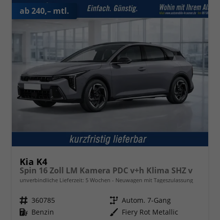
ab 240,– mtl.
Kia K4
Spin 16 Zoll LM Kamera PDC v+h Klima SHZ v
unverbindliche Lieferzeit:
5 Wochen
Neuwagen mit Tageszulassung
Fahrzeugnr.
360785
Getriebe
Autom. 7-Gang
Kraftstoff
Benzin
Außenfarbe
Fiery Rot Metallic