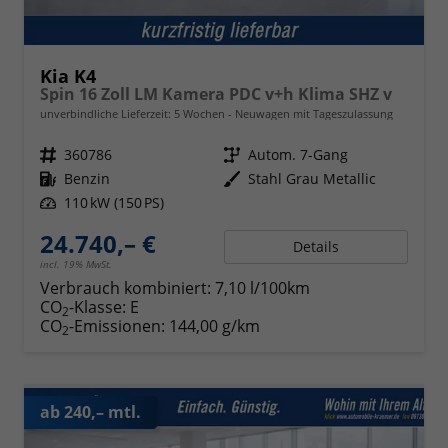
Kia K4
Spin 16 Zoll LM Kamera PDC v+h Klima SHZ v
unverbindliche Lieferzeit:
5 Wochen
Neuwagen mit Tageszulassung
Fahrzeugnr.
360786
Getriebe
Autom. 7-Gang
Kraftstoff
Benzin
Außenfarbe
Stahl Grau Metallic
Leistung
110 kW (150 PS)
24.740,– €
Details
incl. 19% MwSt.
Verbrauch kombiniert:
7,10 l/100km
CO
-Klasse:
E
2
CO
-Emissionen:
144,00 g/km
2
ab 240,– mtl.