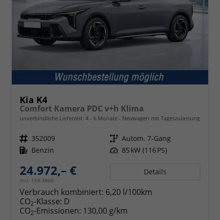
Kia K4
Comfort Kamera PDC v+h Klima
unverbindliche Lieferzeit: 4 - 6 Monate
Neuwagen mit Tageszulassung
Fahrzeugnr.
352009
Getriebe
Autom. 7-Gang
Kraftstoff
Benzin
Leistung
85 kW (116 PS)
24.972,– €
Details
incl. 19% MwSt.
Verbrauch kombiniert:
6,20 l/100km
CO
-Klasse:
D
2
CO
-Emissionen:
130,00 g/km
2