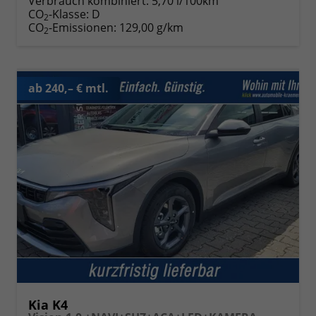
Verbrauch kombiniert:
5,70 l/100km
CO
-Klasse:
D
2
CO
-Emissionen:
129,00 g/km
2
ab 240,– € mtl.
Kia K4