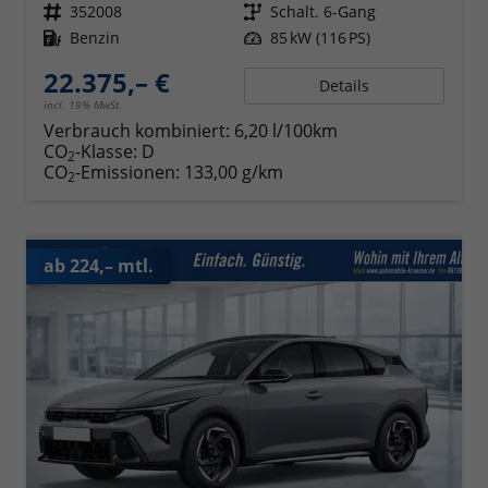
Fahrzeugnr.
352008
Getriebe
Schalt. 6-Gang
Kraftstoff
Benzin
Leistung
85 kW (116 PS)
22.375,– €
Details
incl. 19% MwSt.
Verbrauch kombiniert:
6,20 l/100km
CO
-Klasse:
D
2
CO
-Emissionen:
133,00 g/km
2
ab 224,– mtl.