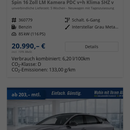
Spin 16 Zoll LM Kamera PDC v+h Klima SHZ v
unverbindliche Lieferzeit:
5 Wochen
Neuwagen mit Tageszulassung
Fahrzeugnr.
360779
Getriebe
Schalt. 6-Gang
Kraftstoff
Benzin
Außenfarbe
Interstellar Grau Metallic
Leistung
85 kW (116 PS)
20.990,– €
Details
incl. 19% MwSt.
Verbrauch kombiniert:
6,20 l/100km
CO
-Klasse:
D
2
CO
-Emissionen:
133,00 g/km
2
ab 203,– mtl.