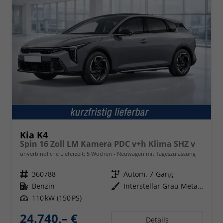
Kia K4
Spin 16 Zoll LM Kamera PDC v+h Klima SHZ v
unverbindliche Lieferzeit:
5 Wochen
Neuwagen mit Tageszulassung
Fahrzeugnr.
360788
Getriebe
Autom. 7-Gang
Kraftstoff
Benzin
Außenfarbe
Interstellar Grau Metallic
Leistung
110 kW (150 PS)
24.740,– €
Details