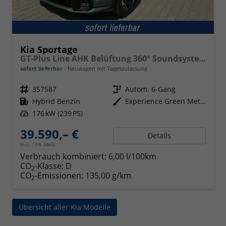
Kia Sportage
GT-Plus Line AHK Belüftung 360° Soundsystem
sofort lieferbar
Neuwagen mit Tageszulassung
Fahrzeugnr.
357587
Getriebe
Autom. 6-Gang
Kraftstoff
Hybrid Benzin
Außenfarbe
Experience Green Metallic / Black Pearl
Leistung
176 kW (239 PS)
39.590,– €
Details
incl. 19% MwSt.
Verbrauch kombiniert:
6,00 l/100km
CO
-Klasse:
D
2
CO
-Emissionen:
135,00 g/km
2
Übersicht aller Kia Modelle