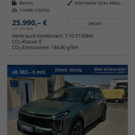
Kraftstoff
Benzin
Außenfarbe
Interstellar Grau Metallic
Leistung
110 kW (150 PS)
25.990,– €
Details
incl. 19% MwSt.
Verbrauch kombiniert:
7,10 l/100km
CO
-Klasse:
E
2
CO
-Emissionen:
144,00 g/km
2
ab 383,– € mtl.