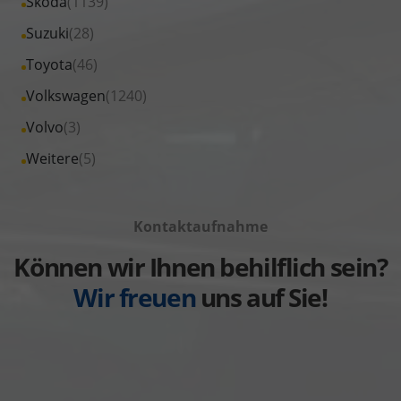
Alle
Skoda
(1139)
anzeigen
Renault
von
Fahrzeuge
Alle
Suzuki
(28)
anzeigen
Seat
von
Fahrzeuge
Alle
Toyota
(46)
anzeigen
Skoda
von
Fahrzeuge
Alle
Volkswagen
(1240)
anzeigen
Suzuki
von
Fahrzeuge
Alle
Volvo
(3)
anzeigen
Toyota
von
Fahrzeuge
Alle
Weitere
(5)
anzeigen
Volkswagen
von
Fahrzeuge
anzeigen
Volvo
von
anzeigen
Kontaktaufnahme
Weitere
anzeigen
Können wir Ihnen behilflich sein?
Wir freuen
uns auf Sie!