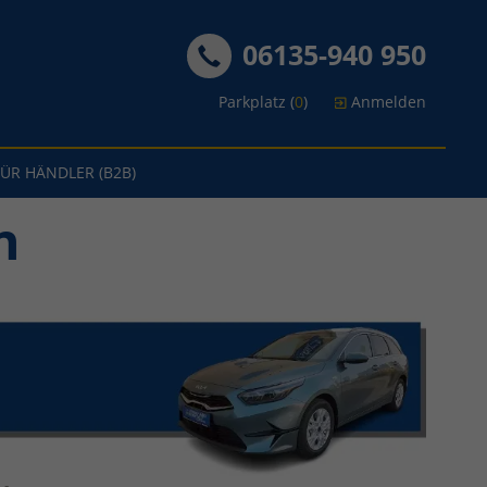
06135-940 950
Parkplatz (
0
)
Anmelden
FÜR HÄNDLER (B2B)
n