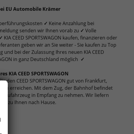
bei EU Automobile Krämer
 Überführungskosten
✓
Keine Anzahlung bei
nmeldung senden wir Ihnen vorab zu
✓
Volle
✓
KIA CEED SPORTSWAGON kaufen, finanzieren oder
eranten geben wir an Sie weiter - Sie kaufen zu Top
ng und bei der Zulassung Ihres neuen KIA CEED
AGON in ganz Deutschland möglich
✓
 Ihres KIA CEED SPORTSWAGON
für den CEED SPORTSWAGON gut von Frankfurt,
 zu erreichen. Mit dem Zug, der Bahnhof befindet
r Neufahrzeug in Empfang zu nehmen. Wir liefern
kt zu Ihnen nach Hause.
d