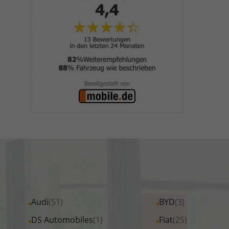
Alle
Audi
(51)
Alle
BYD
(3)
Fahrzeuge
Fahrzeuge
Alle
DS Automobiles
(1)
Alle
Fiat
(25)