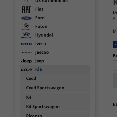
DS Automobiles
Fiat
De
Ford
An
Foton
M
Hyundai
Iveco
E
Jaecoo
Kr
Jeep
Kia
Ceed
Ceed Sportswagon
K4
E
K4 Sportswagon
Picanto