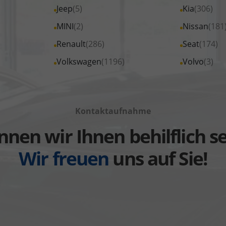
von
von
Fahrzeuge
Fahrzeuge
Alle
Jeep
(5)
Alle
Kia
(306)
Citroen
Cupra
von
von
Fahrzeuge
Fahrzeuge
Alle
MINI
(2)
Alle
Nissan
(181
anzeigen
anzeigen
Ford
Foton
von
von
Fahrzeuge
Fahrzeuge
Alle
Renault
(286)
Alle
Seat
(174)
anzeigen
anzeigen
Jeep
Kia
von
von
Fahrzeuge
Fahrzeuge
Alle
Volkswagen
(1196)
Alle
Volvo
(3)
anzeigen
anzeigen
MINI
Nissan
von
von
Fahrzeuge
Fahrzeuge
anzeigen
anzeigen
Renault
Seat
von
von
anzeigen
anzeigen
Volkswagen
Volvo
Kontaktaufnahme
anzeigen
anzeigen
nen wir Ihnen behilflich s
Wir freuen
uns auf Sie!