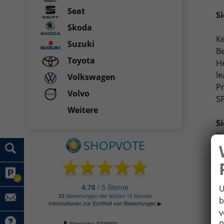
Seat
S
Skoda
Ke
Suzuki
B
Toyota
H
le
Volkswagen
P
Volvo
S
Weitere
S
In
Wi
si
a
0
U
b
v