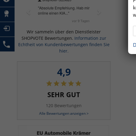
P
k
w
Wir sammeln über den Dienstleister
SHOPVOTE Bewertungen.
Information zur
D
Echtheit von Kundenbewertungen finden Sie
hier.
4,9
SEHR GUT
120 Bewertungen
Alle Bewertungen anzeigen >