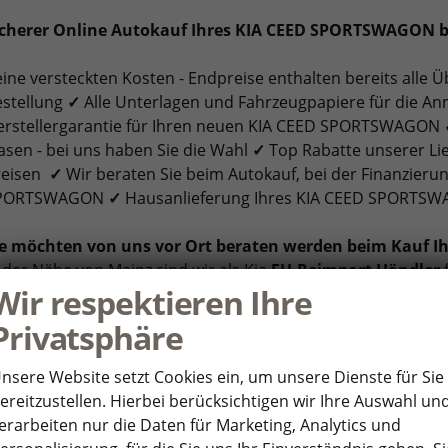
icherer Online Autokauf Ihres KIA CEED SPORTSWAGON 
ine versteckten Kosten - Endpreise enthalten bereits alle
estellung
✓
Alle Unterlagen und Fahrzeugpapiere für die A
erstellergarantie für Ihren neuen KIA CEED SPORTSWAGON
asen - bei uns haben Sie die Wahl
✓
Top Rabatte unserer Lief
reisen
✓
Wir beraten Sie beim Autokauf, bei der Finanzieru
PORTSWAGON
✓
Hausanlieferung Ihres KIA CEED SPORTSW
ie möchten von uns vor Ort beraten werden beim Kauf
 der Nähe von Mainz sind wir als Kia
EU-Reimport Händler
Wir respektieren Ihre
esbaden, Darmstadt, Mannheim, Heidelberg, Kaiserslautern
ch in 5 Minuten Laufweite, erreichen Sie uns bequem um Ih
Privatsphäre
ber auch gerne Ihren KIA CEED SPORTSWAGON Reimport dire
nsere Website setzt Cookies ein, um unsere Dienste für Sie
ereitzustellen. Hierbei berücksichtigen wir Ihre Auswahl un
erarbeiten nur die Daten für Marketing, Analytics und