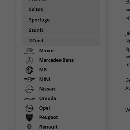
EU
Seltos
Si
Sp
Sportage
Stonic
Ja
XCeed
Ne
S
Maxus
wi
Mercedes-Benz
un
MG
MINI
Ge
Au
Nissan
Omoda
Opel
W
Peugeot
Renault