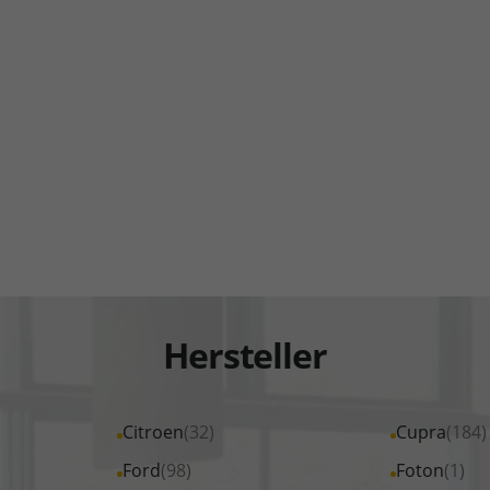
Hersteller
Alle
Citroen
(32)
Alle
Cupra
(184)
Fahrzeuge
Fahrzeuge
Alle
Ford
(98)
Alle
Foton
(1)