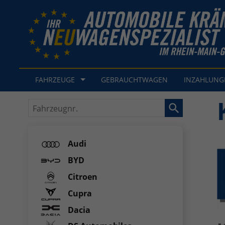
FAHRZEUGE
GEBRAUCHTWAGEN
INZAHLUN
Fahrzeugnr.
Audi
BYD
Citroen
Cupra
Dacia