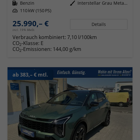
Kraftstoff
Benzin
Außenfarbe
Interstellar Grau Metallic
Leistung
110 kW (150 PS)
25.990,– €
Details
incl. 19% MwSt.
Verbrauch kombiniert:
7,10 l/100km
CO
-Klasse:
E
2
CO
-Emissionen:
144,00 g/km
2
ab 383,– € mtl.