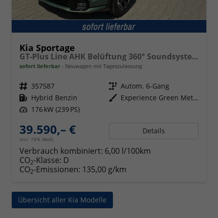
Kia Sportage
GT-Plus Line AHK Belüftung 360° Soundsystem
sofort lieferbar
Neuwagen mit Tageszulassung
Fahrzeugnr.
357587
Getriebe
Autom. 6-Gang
Kraftstoff
Hybrid Benzin
Außenfarbe
Experience Green Metallic / Black Pearl
Leistung
176 kW (239 PS)
39.590,– €
Details
incl. 19% MwSt.
Verbrauch kombiniert:
6,00 l/100km
CO
-Klasse:
D
2
CO
-Emissionen:
135,00 g/km
2
Übersicht aller Kia Modelle