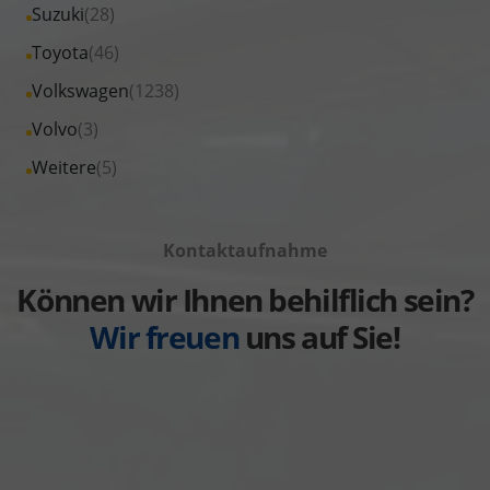
Fahrzeuge
Alle
Suzuki
(28)
anzeigen
Seat
von
Fahrzeuge
Alle
Toyota
(46)
anzeigen
Skoda
von
Fahrzeuge
Alle
Volkswagen
(1238)
anzeigen
Suzuki
von
Fahrzeuge
Alle
Volvo
(3)
anzeigen
Toyota
von
Fahrzeuge
Alle
Weitere
(5)
anzeigen
Volkswagen
von
Fahrzeuge
anzeigen
Volvo
von
anzeigen
Kontaktaufnahme
Weitere
anzeigen
Können wir Ihnen behilflich sein?
Wir freuen
uns auf Sie!