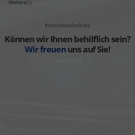
Alle
Weitere
(5)
anzeigen
Volkswagen
von
Fahrzeuge
anzeigen
Volvo
von
anzeigen
Kontaktaufnahme
Weitere
anzeigen
Können wir Ihnen behilflich sein?
Wir freuen
uns auf Sie!