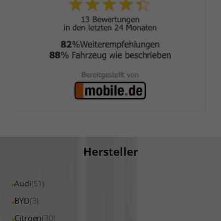
Hersteller
Alle
Audi
(51)
Fahrzeuge
Alle
BYD
(3)
von
Fahrzeuge
Alle
Citroen
(30)