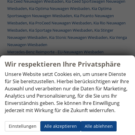
Kia Ceed Neuwagen Wiesbaden
,
Kia Ceed Sportswagen Neuwagen
Wiesbaden
,
Kia Optima Neuwagen Wiesbaden,
Kia Optima
Sportswagon Neuwagen Wiesbaden,
Kia Picanto Neuwagen
Wiesbaden
,
Kia ProCeed Neuwagen Wiesbaden,
Kia Rio Neuwagen
Wiesbaden,
Kia Sportage Neuwagen Wiesbaden
,
Kia Stinger
Neuwagen Wiesbaden
,
Kia Stonic Neuwagen Wiesbaden,
Kia Venga
Neuwagen Wiesbaden
Mercedes-Benz Reimporte - EU-Neuwagen Wiesbaden
Nissan Reimporte - EU Neuwagen Wiesbaden
Wir respektieren Ihre Privatsphäre
Opel Reimporte - EU Neuwagen Wiesbaden
Peugeot Reimporte - EU Neuwagen Wiesbaden
Unsere Website setzt Cookies ein, um unsere Dienste
Renault Reimporte - EU Neuwagen Wiesbaden
für Sie bereitzustellen. Hierbei berücksichtigen wir Ihre
Seat Reimporte - EU Neuwagen Wiesbaden
Auswahl und verarbeiten nur die Daten für Marketing,
Seat Alhambra Neuwagen Wiesbaden
,
Seat Arona Combi
Analytics und Personalisierung, für die Sie uns Ihr
Neuwagen Wiesbaden
, Seat Ateca Neuwagen Wiesbaden,
Seat Ibiza
Einverständnis geben. Sie können Ihre Einwilligung
Neuwagen Wiesbaden
,
Seat Leon Neuwagen Wiesbaden
,
Seat Leon
jederzeit mit Wirkung für die Zukunft widerrufen.
Sportstourer ST Neuwagen Wiesbaden
,
Seat Tarraco Neuwagen
Wiesbaden
Einstellungen
Alle akzeptieren
Alle ablehnen
Skoda Reimporte - EU Neuwagen Wiesbaden