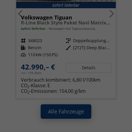
Volkswagen Tiguan
R-Line Black Style Paket Navi Matrix-LED ACC
sofort lieferbar
Neuwagen mit Tageszulassung
Fahrzeugnr.
348023
Getriebe
Doppelkupplungsgetriebe (DSG)
Kraftstoff
Benzin
Außenfarbe
[2T2T] Deep Black Perleffekt
Leistung
110 kW (150 PS)
42.990,– €
Details
incl. 19% MwSt.
Verbrauch kombiniert:
6,80 l/100km
CO
-Klasse:
E
2
CO
-Emissionen:
154,00 g/km
2
Alle Fahrzeuge